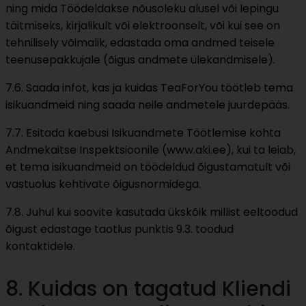
ning mida Töödeldakse nõusoleku alusel või lepingu
täitmiseks, kirjalikult või elektroonselt, või kui see on
tehnilisely võimalik, edastada oma andmed teisele
teenusepakkujale (õigus andmete ülekandmisele).
7.6. Saada infot, kas ja kuidas TeaForYou töötleb tema
isikuandmeid ning saada neile andmetele juurdepääs.
7.7. Esitada kaebusi Isikuandmete Töötlemise kohta
Andmekaitse Inspektsioonile (www.aki.ee), kui ta leiab,
et tema isikuandmeid on töödeldud õigustamatult või
vastuolus kehtivate õigusnormidega.
7.8. Juhul kui soovite kasutada ükskõik millist eeltoodud
õigust edastage taotlus punktis 9.3. toodud
kontaktidele.
8. Kuidas on tagatud Kliendi