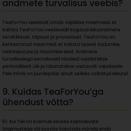
andmete turvalisus veebis?
TeaForYou veebisait omab vajalikke meetmeid, et
kaitsta TeaForYou veebisaidil kogutud isikuandmete
terviklikkust, täpsust ja privaatsust. TeaForYou on
kehtestanud meetmed, et kaitsta teavet kadumise,
väärkasutuse ja muutmise eest. Andmete
turvalisusega seonduvaid nõudeid vaadatakse
perioodiliselt üle ja täiustatakse vastavalt vajadusele.
Teie infole on juurdepääs ainult selleks volitatud isikutel.
9. Kuidas TeaForYou’ga
ühendust võtta?
9.1. Kui Teil on küsimusi seoses käesolevate
tingimustega või soovite kasutada mõnda enda