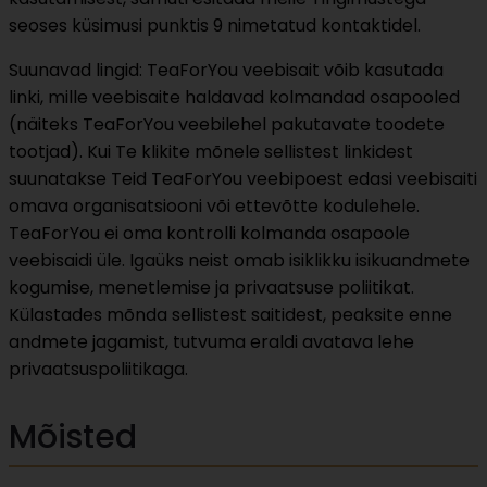
seoses küsimusi punktis 9 nimetatud kontaktidel.
Suunavad lingid: TeaForYou veebisait võib kasutada
linki, mille veebisaite haldavad kolmandad osapooled
(näiteks TeaForYou veebilehel pakutavate toodete
tootjad). Kui Te klikite mõnele sellistest linkidest
suunatakse Teid TeaForYou veebipoest edasi veebisaiti
omava organisatsiooni või ettevõtte kodulehele.
TeaForYou ei oma kontrolli kolmanda osapoole
veebisaidi üle. Igaüks neist omab isiklikku isikuandmete
kogumise, menetlemise ja privaatsuse poliitikat.
Külastades mõnda sellistest saitidest, peaksite enne
andmete jagamist, tutvuma eraldi avatava lehe
privaatsuspoliitikaga.
Mõisted