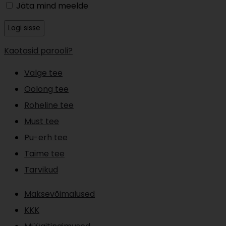
Jäta mind meelde
Logi sisse
Kaotasid parooli?
Valge tee
Oolong tee
Roheline tee
Must tee
Pu-erh tee
Taime tee
Tarvikud
Maksevõimalused
KKK