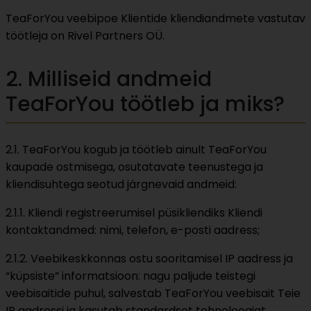
TeaForYou veebipoe Klientide kliendiandmete vastutav
töötleja on Rivel Partners OÜ.
2. Milliseid andmeid
TeaForYou töötleb ja miks?
2.1. TeaForYou kogub ja töötleb ainult TeaForYou
kaupade ostmisega, osutatavate teenustega ja
kliendisuhtega seotud järgnevaid andmeid:
2.1.1. Kliendi registreerumisel püsikliendiks Kliendi
kontaktandmed: nimi, telefon, e-posti aadress;
2.1.2. Veebikeskkonnas ostu sooritamisel IP aadress ja
“küpsiste” informatsioon: nagu paljude teistegi
veebisaitide puhul, salvestab TeaForYou veebisait Teie
IP aadressi ja kasutab standardset tehnoloogiat