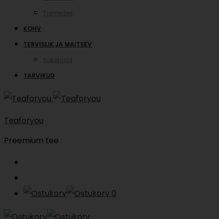
Taime tee
KOHV
TERVISLIK JA MAITSEV
Sokolaad
TARVIKUD
Teaforyou
Preemium tee
Search
Account
0