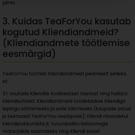
piires.
3. Kuidas TeaForYou kasutab
kogutud Kliendiandmeid?
(Kliendiandmete töötlemise
eesmärgid)
TeaForYou töötleb Kliendiandmeid peamiselt selleks,
et:
3.1. osutada Kliendile kvaliteetset teenust ning hallata
kliendisuhteid. Kliendiandmeid töödeldakse Kliendiga
lepingu sõlmimiseks ja selle täitmiseks (kaupade ostud
ja teenused TeaForYou veebipoes); Kliendi nõusolekul
kliendipakkumiste jt. turundusliku iseloomuga
materjalide saatmiseks ning Kliendi soovil