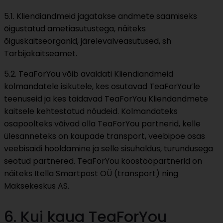
5.1. Kliendiandmeid jagatakse andmete saamiseks
õigustatud ametiasutustega, näiteks
õiguskaitseorganid, järelevalveasutused, sh
Tarbijakaitseamet.
5.2. TeaForYou võib avaldati Kliendiandmeid
kolmandatele isikutele, kes osutavad TeaForYou’le
teenuseid ja kes täidavad TeaForYou Kliendandmete
kaitsele kehtestatud nõudeid. Kolmandateks
osapoolteks võivad olla TeaForYou partnerid, kelle
ülesanneteks on kaupade transport, veebipoe osas
veebisaidi hooldamine ja selle sisuhaldus, turundusega
seotud partnered. TeaForYou koostööpartnerid on
näiteks Itella Smartpost OÜ (transport) ning
Maksekeskus AS.
6. Kui kaua TeaForYou