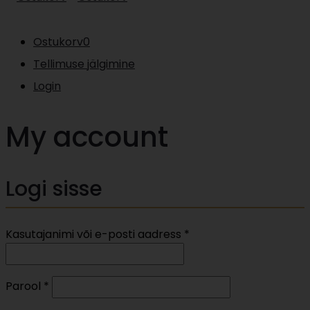
Ostukorv
0
Tellimuse jälgimine
Login
My account
Logi sisse
Nõutud
Kasutajanimi või e-posti aadress
*
Nõutud
Parool
*