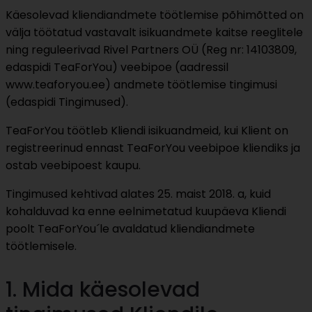
Käesolevad kliendiandmete töötlemise põhimõtted on
välja töötatud vastavalt isikuandmete kaitse reeglitele
ning reguleerivad Rivel Partners OÜ (Reg nr: 14103809,
edaspidi TeaForYou) veebipoe (aadressil
www.teaforyou.ee) andmete töötlemise tingimusi
(edaspidi Tingimused).
TeaForYou töötleb Kliendi isikuandmeid, kui Klient on
registreerinud ennast TeaForYou veebipoe kliendiks ja
ostab veebipoest kaupu.
Tingimused kehtivad alates 25. maist 2018. a, kuid
kohalduvad ka enne eelnimetatud kuupäeva Kliendi
poolt TeaForYou´le avaldatud kliendiandmete
töötlemisele.
1. Mida käesolevad