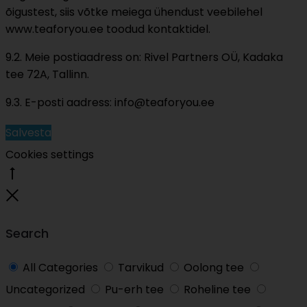
õigustest, siis võtke meiega ühendust veebilehel
www.teaforyou.ee toodud kontaktidel.
9.2. Meie postiaadress on: Rivel Partners OÜ, Kadaka
tee 72A, Tallinn.
9.3. E-posti aadress: info@teaforyou.ee
Salvesta
Cookies settings
Go
to
Close
top
Search
All Categories
Tarvikud
Oolong tee
Uncategorized
Pu-erh tee
Roheline tee