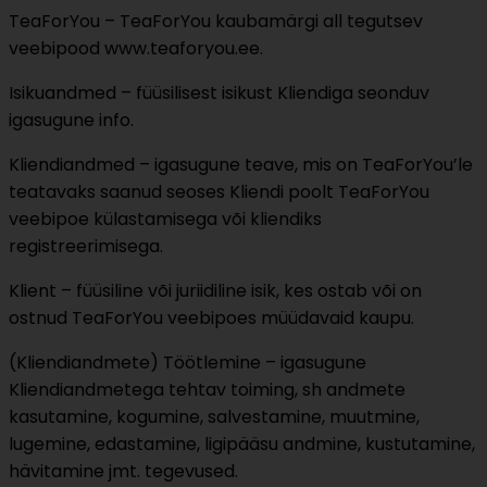
TeaForYou – TeaForYou kaubamärgi all tegutsev
veebipood www.teaforyou.ee.
Isikuandmed – füüsilisest isikust Kliendiga seonduv
igasugune info.
Kliendiandmed – igasugune teave, mis on TeaForYou’le
teatavaks saanud seoses Kliendi poolt TeaForYou
veebipoe külastamisega või kliendiks
registreerimisega.
Klient – füüsiline või juriidiline isik, kes ostab või on
ostnud TeaForYou veebipoes müüdavaid kaupu.
(Kliendiandmete) Töötlemine – igasugune
Kliendiandmetega tehtav toiming, sh andmete
kasutamine, kogumine, salvestamine, muutmine,
lugemine, edastamine, ligipääsu andmine, kustutamine,
hävitamine jmt. tegevused.