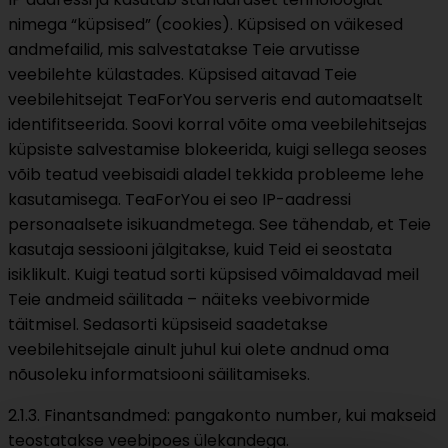
nimega “küpsised” (cookies). Küpsised on väikesed
andmefailid, mis salvestatakse Teie arvutisse
veebilehte külastades. Küpsised aitavad Teie
veebilehitsejat TeaForYou serveris end automaatselt
identifitseerida. Soovi korral võite oma veebilehitsejas
küpsiste salvestamise blokeerida, kuigi sellega seoses
võib teatud veebisaidi aladel tekkida probleeme lehe
kasutamisega. TeaForYou ei seo IP-aadressi
personaalsete isikuandmetega. See tähendab, et Teie
kasutaja sessiooni jälgitakse, kuid Teid ei seostata
isiklikult. Kuigi teatud sorti küpsised võimaldavad meil
Teie andmeid säilitada – näiteks veebivormide
täitmisel. Sedasorti küpsiseid saadetakse
veebilehitsejale ainult juhul kui olete andnud oma
nõusoleku informatsiooni säilitamiseks.
2.1.3. Finantsandmed: pangakonto number, kui makseid
teostatakse veebipoes ülekandega.