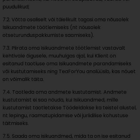
puudulikud;
7.2. Võtta osaliselt või täielikult tagasi oma nõusolek
Isikuandmete töötlemiseks (nt nõusolek
otseturunduspakkumiste saamiseks).
7.3. Piirata oma Isikuandmete töötlemist vastavalt
kehtivale õigusele, muuhulgas ajal, kui Klient on
esitanud taotluse oma Isikuandmete parandamiseks
või kustutamiseks ning TeaForYou analüüsib, kas nõuet
on võimalik täita.
7.4. Taotleda oma andmete kustutamist. Andmete
kustutamist ei saa nõuda, kui Isikuandmed, mille
kustutamist taotletakse Töödeldakse ka teistel alustel,
nt lepingu, raamatupidamise või juriidilise kohustuse
täitmiseks.
7.5. Saada oma Isikuandmed, mida ta on ise esitanud