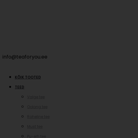
info@teaforyou.ee
KÕIK TOOTED
TEED
Valge tee
Oolong tee
Roheline tee
Must tee
Pu-erh tee