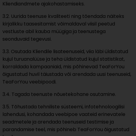
Kliendiandmete ajakohastamiseks.
3.2. Uurida teenuse kvaliteeti ning tõendada näiteks
kirjalikku taasesitamist võimaldaval viisil peetud
vestluste abil kauba müügiga ja teenustega
seonduvaid tegevusi.
3.3. Osutada Kliendile lisateenuseid, viia läbi üldistatud
kujul turuanalüüse ja teha üldistatud kujul statistikat,
korraldada kampaaniaid, mis põhinevad TeaForYou
õigustatud huvil täiustada või arendada uusi teenuseid,
TeaForYou veebipoodi.
3.4. Tagada teenuste nõuetekohane osutamine.
3.5. Tõhustada tehniliste süsteemi, infotehnoloogilisi
lahendusi, kohandada veebipoe vaateid erinevatele
seadmetele ja arendada teenuseid testimise ja
parandamise teel, mis põhineb TeaForYou õigustatud