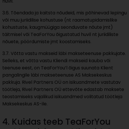
huvil.
3.6. Tõendada ja kaitsta nõudeid, mis põhinevad lepingu
või muu juriidilise kohustuse (nt raamatupidamislike
kohustuste, kaugmüügiga seonduvate nõute jmt)
täitmisel või TeaForYou õigustatud huvil nt juriidiliste
nõuete, pöördumiste jmt koostamiseks.
3.7. Võtta vastu makseid läbi makseteenuse pakkujate.
Selleks, et võtta vastu Kliendi makseid kauba või
teenuse eest, on TeaForYou’l õigus suunata Klient
pangalingile läbi makseteenuse AS Maksekeskus
pakkuja. Rivel Partners OÜ on isikuandmete vastutav
töötleja, Rivel Partners OÜ ettevõte edastab maksete
teostamiseks vajalikud isikuandmed volitatud töötleja
Maksekeskus AS-ile.
4. Kuidas teeb TeaForYou