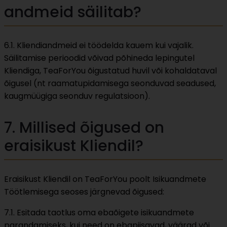
andmeid säilitab?
6.1. Kliendiandmeid ei töödelda kauem kui vajalik.
Säilitamise perioodid võivad põhineda lepingutel
Kliendiga, TeaForYou õigustatud huvil või kohaldataval
õigusel (nt raamatupidamisega seonduvad seadused,
kaugmüügiga seonduv regulatsioon).
7. Millised õigused on
eraisikust Kliendil?
Eraisikust Kliendil on TeaForYou poolt Isikuandmete
Töötlemisega seoses järgnevad õigused:
7.1. Esitada taotlus oma ebaõigete isikuandmete
parandamiseks, kui need on ebapiisavad, väärad või