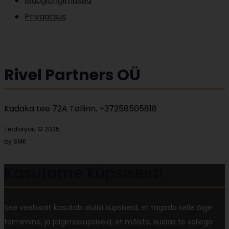
Müügitingimused
Privaatsus
Rivel Partners OÜ
Kadaka tee 72A Tallinn, +37258505818
Teaforyou © 2025
by SMK
Kasutame küpsiseid!
See veebisait kasutab olulisi küpsiseid, et tagada selle õige
toimimine, ja jälgimisküpsiseid, et mõista, kuidas te sellega