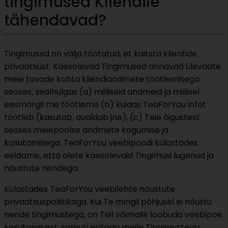
tingimused Kliendile
tähendavad?
Tingimused on välja töötatud, et kaitsta klientide
privaatsust. Käesolevad Tingimused annavad ülevaate
meie tavade kohta kliendiandmete töötlemisega
seoses, sealhulgas (a) milliseid andmeid ja millisel
eesmärgil me töötleme (b) kuidas TeaForYou infot
töötleb (kasutab, avaldab jne); (c) Teie õigustest
seoses meiepoolse andmete kogumise ja
kasutamisega. TeaForYou veebipoodi külastades
eeldame, että olete käesolevaid Tingimusi lugenud ja
nõustute nendega.
Külastades TeaForYou veebilehte nõustute
privaatsuspoliitikaga. Kui Te mingil põhjusel ei nõustu
nende tingimustega, on Teil võimalik loobuda veebipoe
kasutamisest, samuti esitada meile Tingimustega