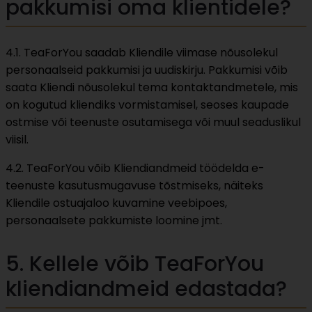
pakkumisi oma klientidele?
4.1. TeaForYou saadab Kliendile viimase nõusolekul
personaalseid pakkumisi ja uudiskirju. Pakkumisi võib
saata Kliendi nõusolekul tema kontaktandmetele, mis
on kogutud kliendiks vormistamisel, seoses kaupade
ostmise või teenuste osutamisega või muul seaduslikul
viisil.
4.2. TeaForYou võib Kliendiandmeid töödelda e-
teenuste kasutusmugavuse tõstmiseks, näiteks
Kliendile ostuajaloo kuvamine veebipoes,
personaalsete pakkumiste loomine jmt.
5. Kellele võib TeaForYou
kliendiandmeid edastada?