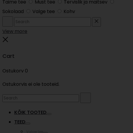
Taime tee
Must tee
Tervislik ja maitsev
Sokolaad
Valge tee
Kohv
Search
Reset
View more
Close
Cart
Ostukorv
0
Ostukorvis ei ole tooteid.
Search
Search
for:
KÕIK TOOTED
Toggle
TEED
Toggle
Valge tee