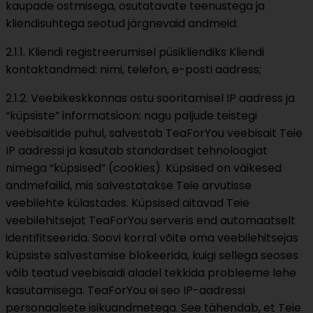
kaupade ostmisega, osutatavate teenustega ja
kliendisuhtega seotud järgnevaid andmeid:
2.1.1. Kliendi registreerumisel püsikliendiks Kliendi
kontaktandmed: nimi, telefon, e-posti aadress;
2.1.2. Veebikeskkonnas ostu sooritamisel IP aadress ja
“küpsiste” informatsioon: nagu paljude teistegi
veebisaitide puhul, salvestab TeaForYou veebisait Teie
IP aadressi ja kasutab standardset tehnoloogiat
nimega “küpsised” (cookies). Küpsised on väikesed
andmefailid, mis salvestatakse Teie arvutisse
veebilehte külastades. Küpsised aitavad Teie
veebilehitsejat TeaForYou serveris end automaatselt
identifitseerida. Soovi korral võite oma veebilehitsejas
küpsiste salvestamise blokeerida, kuigi sellega seoses
võib teatud veebisaidi aladel tekkida probleeme lehe
kasutamisega. TeaForYou ei seo IP-aadressi
personaalsete isikuandmetega. See tähendab, et Teie