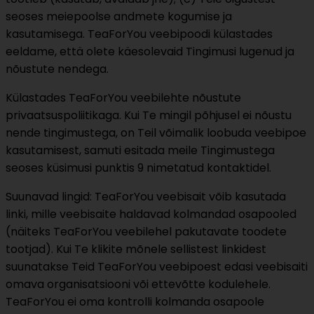
seoses meiepoolse andmete kogumise ja
kasutamisega. TeaForYou veebipoodi külastades
eeldame, että olete käesolevaid Tingimusi lugenud ja
nõustute nendega.
Külastades TeaForYou veebilehte nõustute
privaatsuspoliitikaga. Kui Te mingil põhjusel ei nõustu
nende tingimustega, on Teil võimalik loobuda veebipoe
kasutamisest, samuti esitada meile Tingimustega
seoses küsimusi punktis 9 nimetatud kontaktidel.
Suunavad lingid: TeaForYou veebisait võib kasutada
linki, mille veebisaite haldavad kolmandad osapooled
(näiteks TeaForYou veebilehel pakutavate toodete
tootjad). Kui Te klikite mõnele sellistest linkidest
suunatakse Teid TeaForYou veebipoest edasi veebisaiti
omava organisatsiooni või ettevõtte kodulehele.
TeaForYou ei oma kontrolli kolmanda osapoole