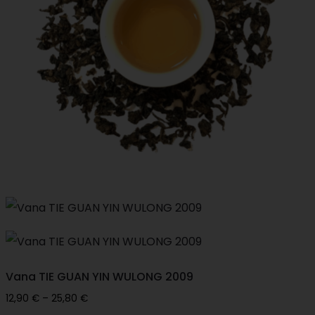
may
be
chosen
on
the
product
page
Vana TIE GUAN YIN WULONG 2009
Price
12,90
€
–
25,80
€