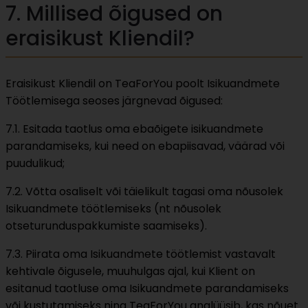
7. Millised õigused on
eraisikust Kliendil?
Eraisikust Kliendil on TeaForYou poolt Isikuandmete
Töötlemisega seoses järgnevad õigused:
7.1. Esitada taotlus oma ebaõigete isikuandmete
parandamiseks, kui need on ebapiisavad, väärad või
puudulikud;
7.2. Võtta osaliselt või täielikult tagasi oma nõusolek
Isikuandmete töötlemiseks (nt nõusolek
otseturunduspakkumiste saamiseks).
7.3. Piirata oma Isikuandmete töötlemist vastavalt
kehtivale õigusele, muuhulgas ajal, kui Klient on
esitanud taotluse oma Isikuandmete parandamiseks
või kustutamiseks ning TeaForYou analüüsib, kas nõuet