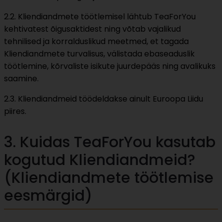
2.2. Kliendiandmete töötlemisel lähtub TeaForYou
kehtivatest õigusaktidest ning võtab vajalikud
tehnilised ja korralduslikud meetmed, et tagada
Kliendiandmete turvalisus, välistada ebaseaduslik
töötlemine, kõrvaliste isikute juurdepääs ning avalikuks
saamine.
2.3. Kliendiandmeid töödeldakse ainult Euroopa Liidu
piires.
3. Kuidas TeaForYou kasutab
kogutud Kliendiandmeid?
(Kliendiandmete töötlemise
eesmärgid)