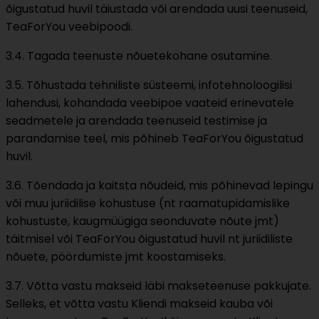
õigustatud huvil täiustada või arendada uusi teenuseid,
TeaForYou veebipoodi.
3.4. Tagada teenuste nõuetekohane osutamine.
3.5. Tõhustada tehniliste süsteemi, infotehnoloogilisi
lahendusi, kohandada veebipoe vaateid erinevatele
seadmetele ja arendada teenuseid testimise ja
parandamise teel, mis põhineb TeaForYou õigustatud
huvil.
3.6. Tõendada ja kaitsta nõudeid, mis põhinevad lepingu
või muu juriidilise kohustuse (nt raamatupidamislike
kohustuste, kaugmüügiga seonduvate nõute jmt)
täitmisel või TeaForYou õigustatud huvil nt juriidiliste
nõuete, pöördumiste jmt koostamiseks.
3.7. Võtta vastu makseid läbi makseteenuse pakkujate.
Selleks, et võtta vastu Kliendi makseid kauba või