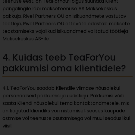
teenuse eest, on TeaForYou’l õigus suunata Klient
pangalingile läbi makseteenuse AS Maksekeskus
pakkuja. Rivel Partners OÜ on isikuandmete vastutav
töötleja, Rivel Partners OÜ ettevõte edastab maksete
teostamiseks vajalikud isikuandmed volitatud töötleja
Maksekeskus AS-ile.
4. Kuidas teeb TeaForYou
pakkumisi oma klientidele?
4.1. TeaForYou saadab Kliendile viimase nõusolekul
personaalseid pakkumisi ja uudiskirju. Pakkumisi võib
saata Kliendi nõusolekul tema kontaktandmetele, mis
on kogutud kliendiks vormistamisel, seoses kaupade
ostmise või teenuste osutamisega või muul seaduslikul
viisil.