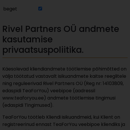
beget
Rivel Partners OÜ andmete
kasutamise
privaatsuspoliitika.
Käesolevad kliendiandmete töötlemise põhimõtted on
välja töötatud vastavalt isikuandmete kaitse reeglitele
ning reguleerivad Rivel Partners OÜ (Reg nr: 14103809,
edaspidi TeaForYou) veebipoe (aadressil
www.teaforyou.ee) andmete töötlemise tingimusi
(edaspidi Tingimused).
TeaForYou töötleb Kliendi isikuandmeid, kui Klient on
registreerinud ennast TeaForYou veebipoe kliendiks ja