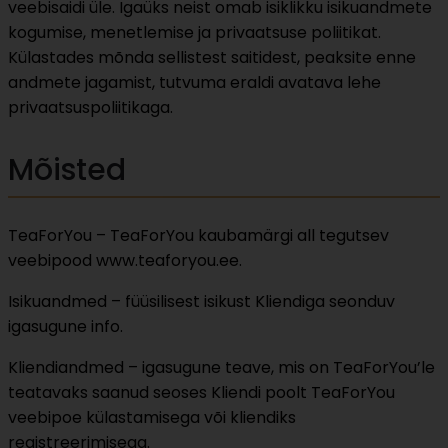
veebisaidi üle. Igaüks neist omab isiklikku isikuandmete
kogumise, menetlemise ja privaatsuse poliitikat.
Külastades mõnda sellistest saitidest, peaksite enne
andmete jagamist, tutvuma eraldi avatava lehe
privaatsuspoliitikaga.
Mõisted
TeaForYou – TeaForYou kaubamärgi all tegutsev
veebipood www.teaforyou.ee.
Isikuandmed – füüsilisest isikust Kliendiga seonduv
igasugune info.
Kliendiandmed – igasugune teave, mis on TeaForYou’le
teatavaks saanud seoses Kliendi poolt TeaForYou
veebipoe külastamisega või kliendiks
registreerimisega.