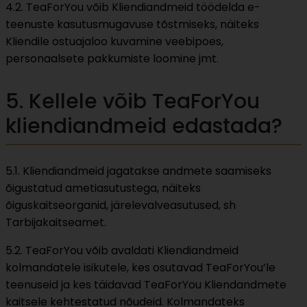
4.2. TeaForYou võib Kliendiandmeid töödelda e-
teenuste kasutusmugavuse tõstmiseks, näiteks
Kliendile ostuajaloo kuvamine veebipoes,
personaalsete pakkumiste loomine jmt.
5. Kellele võib TeaForYou
kliendiandmeid edastada?
5.1. Kliendiandmeid jagatakse andmete saamiseks
õigustatud ametiasutustega, näiteks
õiguskaitseorganid, järelevalveasutused, sh
Tarbijakaitseamet.
5.2. TeaForYou võib avaldati Kliendiandmeid
kolmandatele isikutele, kes osutavad TeaForYou’le
teenuseid ja kes täidavad TeaForYou Kliendandmete
kaitsele kehtestatud nõudeid. Kolmandateks