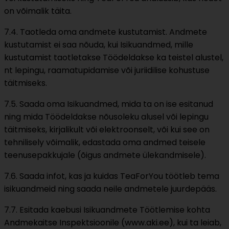
on võimalik täita.
7.4. Taotleda oma andmete kustutamist. Andmete
kustutamist ei saa nõuda, kui Isikuandmed, mille
kustutamist taotletakse Töödeldakse ka teistel alustel,
nt lepingu, raamatupidamise või juriidilise kohustuse
täitmiseks.
7.5. Saada oma Isikuandmed, mida ta on ise esitanud
ning mida Töödeldakse nõusoleku alusel või lepingu
täitmiseks, kirjalikult või elektroonselt, või kui see on
tehnilisely võimalik, edastada oma andmed teisele
teenusepakkujale (õigus andmete ülekandmisele).
7.6. Saada infot, kas ja kuidas TeaForYou töötleb tema
isikuandmeid ning saada neile andmetele juurdepääs.
7.7. Esitada kaebusi Isikuandmete Töötlemise kohta
Andmekaitse Inspektsioonile (www.aki.ee), kui ta leiab,