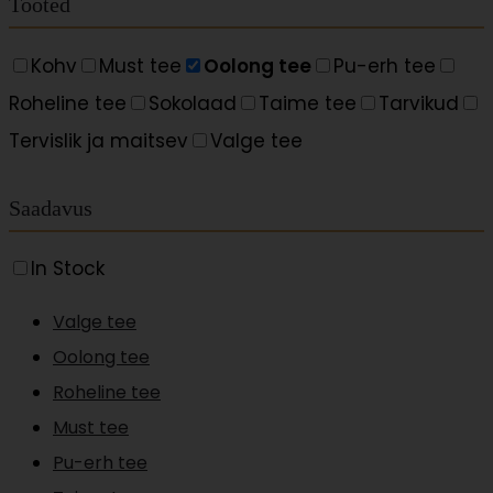
Tooted
Kohv
Must tee
Oolong tee
Pu-erh tee
Roheline tee
Sokolaad
Taime tee
Tarvikud
Tervislik ja maitsev
Valge tee
Saadavus
In Stock
Valge tee
Oolong tee
Roheline tee
Must tee
Pu-erh tee