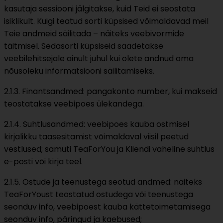
kasutaja sessiooni jälgitakse, kuid Teid ei seostata
isiklikult. Kuigi teatud sorti küpsised võimaldavad meil
Teie andmeid säilitada – näiteks veebivormide
täitmisel. Sedasorti küpsiseid saadetakse
veebilehitsejale ainult juhul kui olete andnud oma
nõusoleku informatsiooni säilitamiseks.
2.1.3. Finantsandmed: pangakonto number, kui makseid
teostatakse veebipoes ülekandega.
2.1.4. Suhtlusandmed: veebipoes kauba ostmisel
kirjalikku taasesitamist võimaldaval viisil peetud
vestlused; samuti TeaForYou ja Kliendi vaheline suhtlus
e-posti või kirja teel.
2.1.5. Ostude ja teenustega seotud andmed: näiteks
TeaForYoust teostatud ostudega või teenustega
seonduv info, veebipoest kauba kättetoimetamisega
seonduv info, päringud ja kaebused;