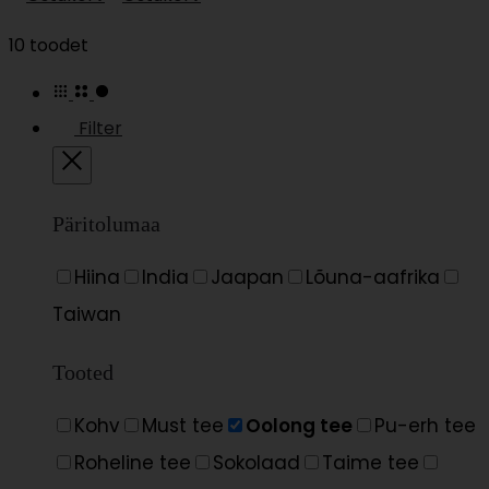
Showing
10 toodet
all
10
results
Filter
Close
Päritolumaa
Hiina
India
Jaapan
Lõuna-aafrika
Taiwan
Tooted
Kohv
Must tee
Oolong tee
Pu-erh tee
Roheline tee
Sokolaad
Taime tee