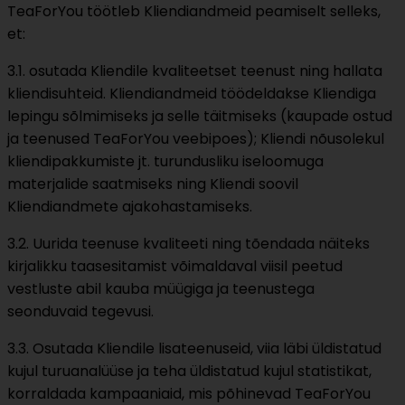
TeaForYou töötleb Kliendiandmeid peamiselt selleks,
et:
3.1. osutada Kliendile kvaliteetset teenust ning hallata
kliendisuhteid. Kliendiandmeid töödeldakse Kliendiga
lepingu sõlmimiseks ja selle täitmiseks (kaupade ostud
ja teenused TeaForYou veebipoes); Kliendi nõusolekul
kliendipakkumiste jt. turundusliku iseloomuga
materjalide saatmiseks ning Kliendi soovil
Kliendiandmete ajakohastamiseks.
3.2. Uurida teenuse kvaliteeti ning tõendada näiteks
kirjalikku taasesitamist võimaldaval viisil peetud
vestluste abil kauba müügiga ja teenustega
seonduvaid tegevusi.
3.3. Osutada Kliendile lisateenuseid, viia läbi üldistatud
kujul turuanalüüse ja teha üldistatud kujul statistikat,
korraldada kampaaniaid, mis põhinevad TeaForYou