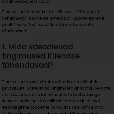
ostab veebipoest kaupu.
Tingimused kehtivad alates 25. maist 2018. a, kuid
kohalduvad ka enne eelnimetatud kuupäeva Kliendi
poolt TeaForYou´le avaldatud kliendiandmete
töötlemisele.
1. Mida käesolevad
tingimused Kliendile
tähendavad?
Tingimused on välja töötatud, et kaitsta klientide
privaatsust. Käesolevad Tingimused annavad ülevaate
meie tavade kohta kliendiandmete töötlemisega
seoses, sealhulgas (a) milliseid andmeid ja millisel
eesmärgil me töötleme (b) kuidas TeaForYou infot
töötleb (kasutab, avaldab jne); (c) Teie õigustest