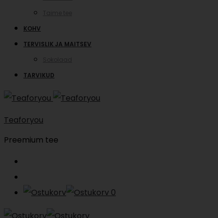
Taime tee
KOHV
TERVISLIK JA MAITSEV
Sokolaad
TARVIKUD
Teaforyou
Preemium tee
Search
Account
0