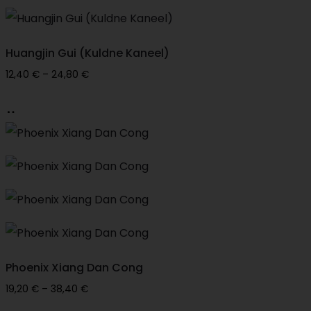
variants.
The
options
Huangjin Gui (Kuldne Kaneel)
may
Price
12,40
€
–
24,80
€
range:
be
This
Vali
12,40 €
chosen
product
through
on
has
24,80 €
the
multiple
product
variants.
page
The
options
may
Phoenix Xiang Dan Cong
be
Price
19,20
€
–
38,40
€
chosen
range: