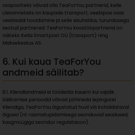
osapoolteks võivad olla TeaForYou partnerid, kelle
ülesanneteks on kaupade transport, veebipoe osas
veebisaidi hooldamine ja selle sisuhaldus, turundusega
seotud partnered. TeaForYou koostööpartnerid on
näiteks Itella Smartpost OÜ (transport) ning
Maksekeskus AS.
6. Kui kaua TeaForYou
andmeid säilitab?
6.1. Kliendiandmeid ei töödelda kauem kui vajalik.
Säilitamise perioodid võivad põhineda lepingutel
Kliendiga, TeaForYou õigustatud huvil või kohaldataval
õigusel (nt raamatupidamisega seonduvad seadused,
kaugmüügiga seonduv regulatsioon).