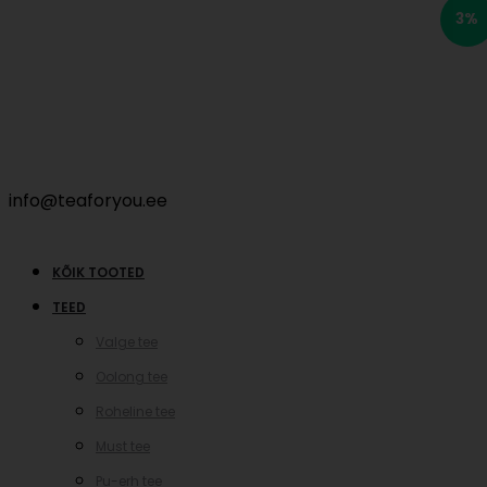
3%
info@teaforyou.ee
KÕIK TOOTED
TEED
Valge tee
Oolong tee
Roheline tee
Must tee
Pu-erh tee