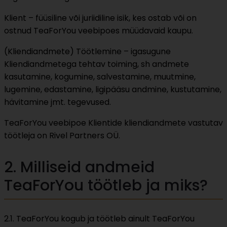
Klient – füüsiline või juriidiline isik, kes ostab või on
ostnud TeaForYou veebipoes müüdavaid kaupu.
(Kliendiandmete) Töötlemine – igasugune
Kliendiandmetega tehtav toiming, sh andmete
kasutamine, kogumine, salvestamine, muutmine,
lugemine, edastamine, ligipääsu andmine, kustutamine,
hävitamine jmt. tegevused.
TeaForYou veebipoe Klientide kliendiandmete vastutav
töötleja on Rivel Partners OÜ.
2. Milliseid andmeid
TeaForYou töötleb ja miks?
2.1. TeaForYou kogub ja töötleb ainult TeaForYou