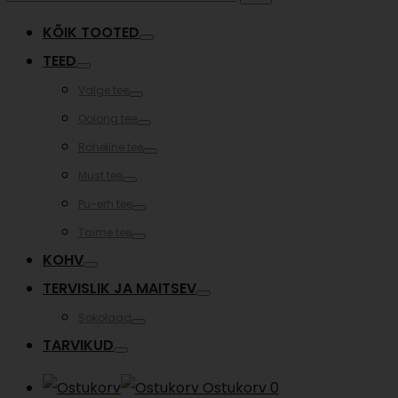
for:
KÕIK TOOTED
Toggle
TEED
Toggle
Valge tee
Toggle
Oolong tee
Toggle
Roheline tee
Toggle
Must tee
Toggle
Pu-erh tee
Toggle
Taime tee
Toggle
KOHV
Toggle
TERVISLIK JA MAITSEV
Toggle
Sokolaad
Toggle
TARVIKUD
Toggle
Ostukorv
0