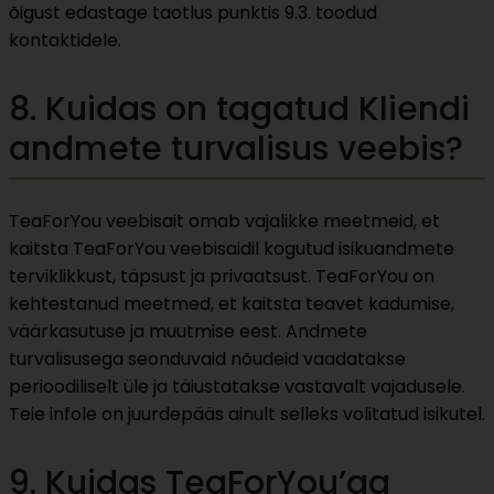
õigust edastage taotlus punktis 9.3. toodud
kontaktidele.
8. Kuidas on tagatud Kliendi
andmete turvalisus veebis?
TeaForYou veebisait omab vajalikke meetmeid, et
kaitsta TeaForYou veebisaidil kogutud isikuandmete
terviklikkust, täpsust ja privaatsust. TeaForYou on
kehtestanud meetmed, et kaitsta teavet kadumise,
väärkasutuse ja muutmise eest. Andmete
turvalisusega seonduvaid nõudeid vaadatakse
perioodiliselt üle ja täiustatakse vastavalt vajadusele.
Teie infole on juurdepääs ainult selleks volitatud isikutel.
9. Kuidas TeaForYou’ga