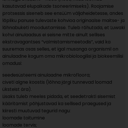
kasutavad elupaikade tsoneerimiseks). Roojamise
protsessis siseneb see ensüüm väljaheidetesse, andes
lõpliku panuse tulevaste kohvioa originaalse maitse- ja
lõhnabuketi moodustamisse. Tuleb rõhutada, et Luwaki
kohvi ainulaadsus ei seisne mitte ainult sellises
ekstravagantses “valmistamismeetodis”, vaid ka
suuremas osas selles, et igal musanga organismil on
ainulaadne kogum oma mikrobioloogilisi ja biokeemilisi
omadusi:
seedesüsteemi ainulaadne mikrofloora;
civeti algne koostis (lõhna järgi tunnevad loomad
üksteist ära).
Lisaks tuleb meeles pidada, et seedetrakti sisemist
kääritamist põhjustavad ka sellised praegused ja
kiiresti muutuvad tegurid nagu:
loomade toitumine
loomade tervis;