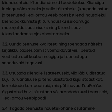
kliendisuhteid. Kliendiandmeid töödeldakse Kliendiga
lepingu sõlmimiseks ja selle täitmiseks (kaupade ostud
ja teenused TeaForYou veebipoes); Kliendi nõusolekul
kliendipakkumiste jt. turundusliku iseloomuga
materjalide saatmiseks ning Kliendi soovil
Kliendiandmete ajakohastamiseks.
3.2. Uurida teenuse kvaliteeti ning tõendada näiteks
kirjalikku taasesitamist võimaldaval viisil peetud
vestluste abil kauba müügiga ja teenustega
seonduvaid tegevusi.
3.3. Osutada Kliendile lisateenuseid, viia läbi üldistatud
kujul turuanalüüse ja teha üldistatud kujul statistikat,
korraldada kampaaniaid, mis põhinevad TeaForYou
õigustatud huvil täiustada või arendada uusi teenuseid,
TeaForYou veebipoodi.
3.4. Tagada teenuste nõuetekohane osutamine.