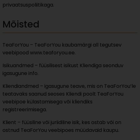
privaatsuspoliitikaga.
Mõisted
TeaForYou – TeaForYou kaubamärgi all tegutsev
veebipood www.teaforyou.ee.
Isikuandmed – füüsilisest isikust Kliendiga seonduv
igasugune info.
Kliendiandmed – igasugune teave, mis on TeaForYou’le
teatavaks saanud seoses Kliendi poolt TeaForYou
veebipoe külastamisega või kliendiks
registreerimisega.
Klient – füüsiline või juriidiline isik, kes ostab või on
ostnud TeaForYou veebipoes müüdavaid kaupu.