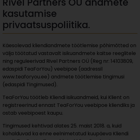
Rivel Partners OÜ andmete
kasutamise
privaatsuspoliitika.
Käesolevad kliendiandmete töötlemise põhimõtted on
välja töötatud vastavalt isikuandmete kaitse reeglitele
ning reguleerivad Rivel Partners OÜ (Reg nr: 14103809,
edaspidi TeaForYou) veebipoe (aadressil
www.teaforyou.ee) andmete töötlemise tingimusi
(edaspidi Tingimused).
TeaForYou töötleb Kliendi isikuandmeid, kui Klient on
registreerinud ennast TeaForYou veebipoe kliendiks ja
ostab veebipoest kaupu.
Tingimused kehtivad alates 25. maist 2018. a, kuid
kohalduvad ka enne eelnimetatud kuupäeva Kliendi