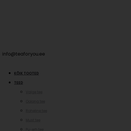
info@teaforyou.ee
KÕIK TOOTED
TEED
Valge tee
Oolong tee
Roheline tee
Must tee
Pu-erh tee