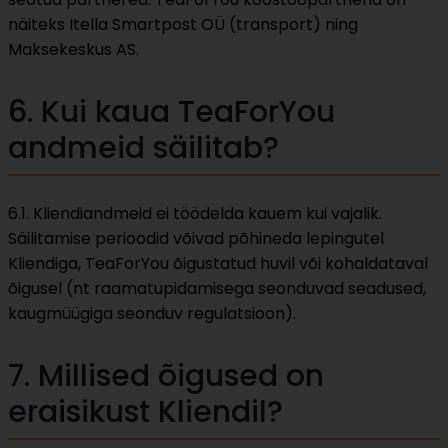
näiteks Itella Smartpost OÜ (transport) ning
Maksekeskus AS.
6. Kui kaua TeaForYou
andmeid säilitab?
6.1. Kliendiandmeid ei töödelda kauem kui vajalik.
Säilitamise perioodid võivad põhineda lepingutel
Kliendiga, TeaForYou õigustatud huvil või kohaldataval
õigusel (nt raamatupidamisega seonduvad seadused,
kaugmüügiga seonduv regulatsioon).
7. Millised õigused on
eraisikust Kliendil?