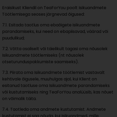
Eraisikust Kliendil on TeaForYou poolt Isikuandmete
Töötlemisega seoses järgnevad õigused:
7.1. Esitada taotlus oma ebaõigete isikuandmete
parandamiseks, kui need on ebapiisavad, väärad või
puudulikud;
7.2. Võtta osaliselt või täielikult tagasi oma nõusolek
Isikuandmete töötlemiseks (nt nõusolek
otseturunduspakkumiste saamiseks).
7.3. Piirata oma Isikuandmete töötlemist vastavalt
kehtivale õigusele, muuhulgas ajal, kui Klient on
esitanud taotluse oma Isikuandmete parandamiseks
või kustutamiseks ning TeaForYou analüüsib, kas nõuet
on võimalik täita.
7.4. Taotleda oma andmete kustutamist. Andmete
kustutamist ei saa nõuda, kui Isikuandmed, mille