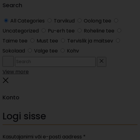
Search
All Categories
Tarvikud
Oolong tee
Uncategorized
Pu-erh tee
Roheline tee
Taime tee
Must tee
Tervislik ja maitsev
Sokolaad
Valge tee
Kohv
Search
Reset
View more
Close
Konto
Logi sisse
Nõutud
Kasutajanimi või e-posti aadress
*