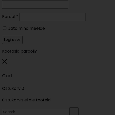
Nõutud
Parool
*
Jäta mind meelde
Logi sisse
Kaotasid parooli?
Close
Cart
Ostukorv
0
Ostukorvis ei ole tooteid.
Search
Search