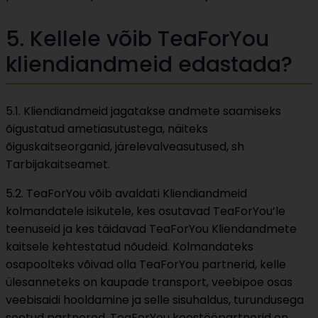
5. Kellele võib TeaForYou
kliendiandmeid edastada?
5.1. Kliendiandmeid jagatakse andmete saamiseks
õigustatud ametiasutustega, näiteks
õiguskaitseorganid, järelevalveasutused, sh
Tarbijakaitseamet.
5.2. TeaForYou võib avaldati Kliendiandmeid
kolmandatele isikutele, kes osutavad TeaForYou’le
teenuseid ja kes täidavad TeaForYou Kliendandmete
kaitsele kehtestatud nõudeid. Kolmandateks
osapoolteks võivad olla TeaForYou partnerid, kelle
ülesanneteks on kaupade transport, veebipoe osas
veebisaidi hooldamine ja selle sisuhaldus, turundusega
seotud partnered. TeaForYou koostööpartnerid on