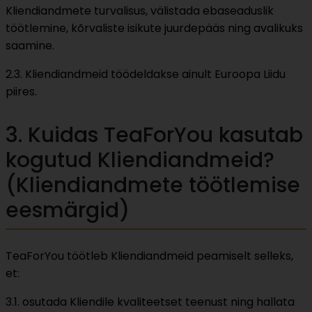
Kliendiandmete turvalisus, välistada ebaseaduslik
töötlemine, kõrvaliste isikute juurdepääs ning avalikuks
saamine.
2.3. Kliendiandmeid töödeldakse ainult Euroopa Liidu
piires.
3. Kuidas TeaForYou kasutab
kogutud Kliendiandmeid?
(Kliendiandmete töötlemise
eesmärgid)
TeaForYou töötleb Kliendiandmeid peamiselt selleks,
et:
3.1. osutada Kliendile kvaliteetset teenust ning hallata