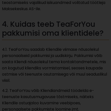
teostamiseks vajalikud isikuandmed volitatud töötleja
Maksekeskus AS-ile.
4. Kuidas teeb TeaForYou
pakkumisi oma klientidele?
4.1. TeaForYou saadab Kliendile viimase nõusolekul
personaalseid pakkumisi ja uudiskirju. Pakkumisi võib
saata Kliendi nõusolekul tema kontaktandmetele, mis
on kogutud kliendiks vormistamisel, seoses kaupade
ostmise või teenuste osutamisega või muul seaduslikul
viisil.
4.2. TeaForYou võib Kliendiandmeid töödelda e-
teenuste kasutusmugavuse tõstmiseks, näiteks
Kliendile ostuajaloo kuvamine veebipoes,
personaalsete pakkumiste loomine jmt.