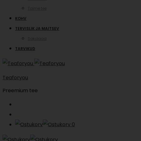
Taime tee
KOHV
TERVISLIK JA MAITSEV
Sokolaad
TARVIKUD
Teaforyou
Preemium tee
Search
Account
0