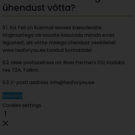
ühendust võtta?
9.1. Kui Teil on küsimusi seoses käesolevate
tingimustega või soovite kasutada mõnda enda
õigustest, siis võtke meiega ühendust veebilehel
www.teaforyou.ee toodud kontaktidel.
9.2. Meie postiaadress on: Rivel Partners OÜ, Kadaka
tee 72A, Tallinn.
9.3. E-posti aadress: info@teaforyou.ee
Salvesta
Cookies settings
Go
to
Close
top