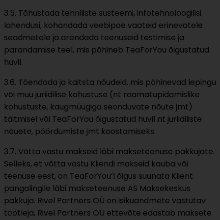
3.5. Tõhustada tehniliste süsteemi, infotehnoloogilisi
lahendusi, kohandada veebipoe vaateid erinevatele
seadmetele ja arendada teenuseid testimise ja
parandamise teel, mis põhineb TeaForYou õigustatud
huvil.
3.6. Tõendada ja kaitsta nõudeid, mis põhinevad lepingu
või muu juriidilise kohustuse (nt raamatupidamislike
kohustuste, kaugmüügiga seonduvate nõute jmt)
täitmisel või TeaForYou õigustatud huvil nt juriidiliste
nõuete, pöördumiste jmt koostamiseks.
3.7. Võtta vastu makseid läbi makseteenuse pakkujate.
Selleks, et võtta vastu Kliendi makseid kauba või
teenuse eest, on TeaForYou’l õigus suunata Klient
pangalingile läbi makseteenuse AS Maksekeskus
pakkuja. Rivel Partners OÜ on isikuandmete vastutav
töötleja, Rivel Partners OÜ ettevõte edastab maksete