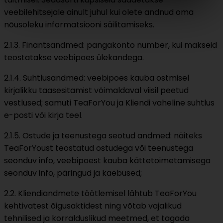
veebilehitsejale ainult juhul kui olete andnud oma
nõusoleku informatsiooni säilitamiseks.
2.1.3. Finantsandmed: pangakonto number, kui makseid
teostatakse veebipoes ülekandega.
2.1.4. Suhtlusandmed: veebipoes kauba ostmisel
kirjalikku taasesitamist võimaldaval viisil peetud
vestlused; samuti TeaForYou ja Kliendi vaheline suhtlus
e-posti või kirja teel.
2.1.5. Ostude ja teenustega seotud andmed: näiteks
TeaForYoust teostatud ostudega või teenustega
seonduv info, veebipoest kauba kättetoimetamisega
seonduv info, päringud ja kaebused;
2.2. Kliendiandmete töötlemisel lähtub TeaForYou
kehtivatest õigusaktidest ning võtab vajalikud
tehnilised ja korralduslikud meetmed, et tagada