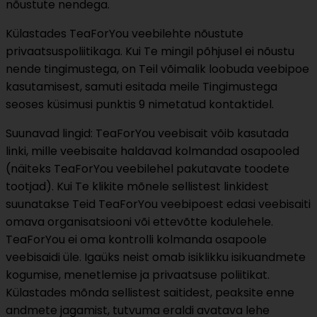
nõustute nendega.
Külastades TeaForYou veebilehte nõustute
privaatsuspoliitikaga. Kui Te mingil põhjusel ei nõustu
nende tingimustega, on Teil võimalik loobuda veebipoe
kasutamisest, samuti esitada meile Tingimustega
seoses küsimusi punktis 9 nimetatud kontaktidel.
Suunavad lingid: TeaForYou veebisait võib kasutada
linki, mille veebisaite haldavad kolmandad osapooled
(näiteks TeaForYou veebilehel pakutavate toodete
tootjad). Kui Te klikite mõnele sellistest linkidest
suunatakse Teid TeaForYou veebipoest edasi veebisaiti
omava organisatsiooni või ettevõtte kodulehele.
TeaForYou ei oma kontrolli kolmanda osapoole
veebisaidi üle. Igaüks neist omab isiklikku isikuandmete
kogumise, menetlemise ja privaatsuse poliitikat.
Külastades mõnda sellistest saitidest, peaksite enne
andmete jagamist, tutvuma eraldi avatava lehe