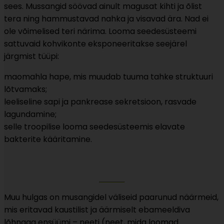
sees. Mussangid söövad ainult magusat kihti ja õlist
tera ning hammustavad nahka ja visavad ära. Nad ei
ole võimelised teri närima. Looma seedesüsteemi
sattuvaid kohvikonte eksponeeritakse seejärel
järgmist tüüpi:
maomahla hape, mis muudab tuuma tahke struktuuri
lõtvamaks;
leeliseline sapi ja pankrease sekretsioon, rasvade
lagundamine;
selle troopilise looma seedesüsteemis elavate
bakterite kääritamine.
Muu hulgas on musangidel väliseid paarunud näärmeid,
mis eritavad kaustilist ja äärmiselt ebameeldiva
lõhnaga ensüümi – neeti (neet, mida loomad