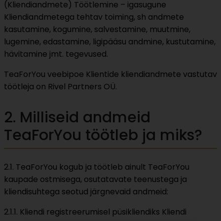
(Kliendiandmete) Töötlemine – igasugune
Kliendiandmetega tehtav toiming, sh andmete
kasutamine, kogumine, salvestamine, muutmine,
lugemine, edastamine, ligipääsu andmine, kustutamine,
hävitamine jmt. tegevused.
TeaForYou veebipoe Klientide kliendiandmete vastutav
töötleja on Rivel Partners OÜ.
2. Milliseid andmeid
TeaForYou töötleb ja miks?
2.1. TeaForYou kogub ja töötleb ainult TeaForYou
kaupade ostmisega, osutatavate teenustega ja
kliendisuhtega seotud järgnevaid andmeid:
2.1.1. Kliendi registreerumisel püsikliendiks Kliendi