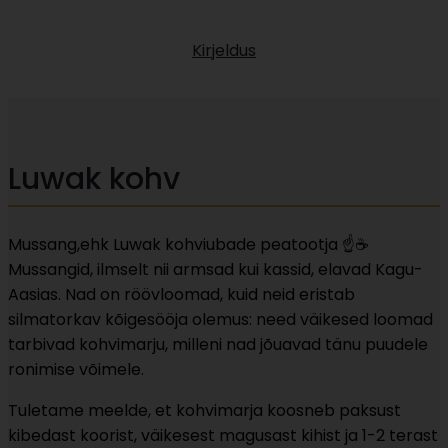
Kirjeldus
Luwak kohv
Mussang,ehk Luwak kohviubade peatootja ☝️☕️
Mussangid, ilmselt nii armsad kui kassid, elavad Kagu-
Aasias. Nad on röövloomad, kuid neid eristab
silmatorkav kõigesööja olemus: need väikesed loomad
tarbivad kohvimarju, milleni nad jõuavad tänu puudele
ronimise võimele.
Tuletame meelde, et kohvimarja koosneb paksust
kibedast koorist, väikesest magusast kihist ja 1-2 terast