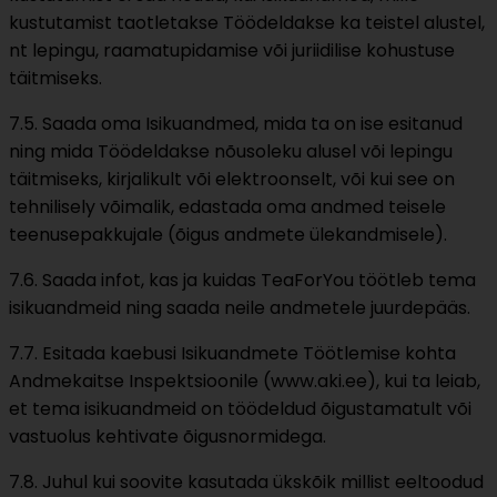
kustutamist taotletakse Töödeldakse ka teistel alustel,
nt lepingu, raamatupidamise või juriidilise kohustuse
täitmiseks.
7.5. Saada oma Isikuandmed, mida ta on ise esitanud
ning mida Töödeldakse nõusoleku alusel või lepingu
täitmiseks, kirjalikult või elektroonselt, või kui see on
tehnilisely võimalik, edastada oma andmed teisele
teenusepakkujale (õigus andmete ülekandmisele).
7.6. Saada infot, kas ja kuidas TeaForYou töötleb tema
isikuandmeid ning saada neile andmetele juurdepääs.
7.7. Esitada kaebusi Isikuandmete Töötlemise kohta
Andmekaitse Inspektsioonile (www.aki.ee), kui ta leiab,
et tema isikuandmeid on töödeldud õigustamatult või
vastuolus kehtivate õigusnormidega.
7.8. Juhul kui soovite kasutada ükskõik millist eeltoodud