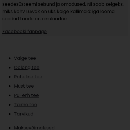
seedesüsteemi seisund ja omadused. Nii saab selgeks,
miks kohv Luwak on üks kõige kallimaid: iga looma
saadud toode on ainulaadne.
Facebooki fanpage
Valge tee
Oolong tee
Roheline tee
Must tee
Pu-erh tee
Taime tee
Tarvikud
Maksevõimalused