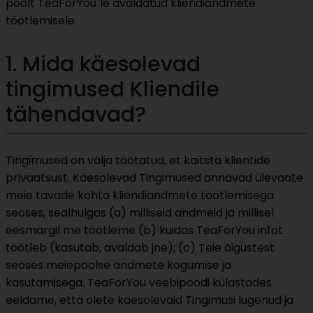
poolt TeaForYou´le avaldatud kliendiandmete
töötlemisele.
1. Mida käesolevad
tingimused Kliendile
tähendavad?
Tingimused on välja töötatud, et kaitsta klientide
privaatsust. Käesolevad Tingimused annavad ülevaate
meie tavade kohta kliendiandmete töötlemisega
seoses, sealhulgas (a) milliseid andmeid ja millisel
eesmärgil me töötleme (b) kuidas TeaForYou infot
töötleb (kasutab, avaldab jne); (c) Teie õigustest
seoses meiepoolse andmete kogumise ja
kasutamisega. TeaForYou veebipoodi külastades
eeldame, että olete käesolevaid Tingimusi lugenud ja