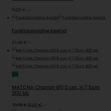
Loe
51,00
€
edasi
Funktsionaalne keetja
Loe
37,40
€
edasi
13%
MATCHA Chavan Ø11,5 cm, H 7,5cm
300 ML
Algne
Current
Loe
70,00
€
61,00
€