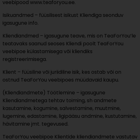
veebipood www.teaforyou.ee.
Isikuandmed – füüsilisest isikust Kliendiga seonduv
igasugune info.
Kliendiandmed – igasugune teave, mis on TeaForYou’le
teatavaks saanud seoses Kliendi poolt TeaForYou
veebipoe külastamisega või kliendiks
registreerimisega.
Klient – füüsiline või juriidiline isik, kes ostab või on
ostnud TeaForYou veebipoes müüdavaid kaupu.
(Kliendiandmete) Töötlemine – igasugune
Kliendiandmetega tehtav toiming, sh andmete
kasutamine, kogumine, salvestamine, muutmine,
lugemine, edastamine, ligipääsu andmine, kustutamine,
hävitamine jmt. tegevused.
TeaForYou veebipoe Klientide kliendiandmete vastutav