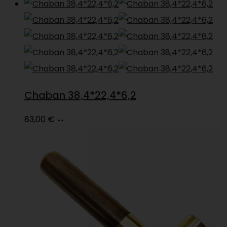
hind
price
edasi
oli:
is:
70,00 €.
61,00 €.
Chaban 38,4*22,4*6,2
Loe
83,00
€
edasi