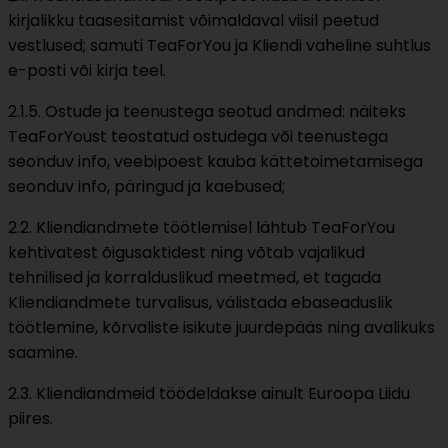
kirjalikku taasesitamist võimaldaval viisil peetud
vestlused; samuti TeaForYou ja Kliendi vaheline suhtlus
e-posti või kirja teel.
2.1.5. Ostude ja teenustega seotud andmed: näiteks
TeaForYoust teostatud ostudega või teenustega
seonduv info, veebipoest kauba kättetoimetamisega
seonduv info, päringud ja kaebused;
2.2. Kliendiandmete töötlemisel lähtub TeaForYou
kehtivatest õigusaktidest ning võtab vajalikud
tehnilised ja korralduslikud meetmed, et tagada
Kliendiandmete turvalisus, välistada ebaseaduslik
töötlemine, kõrvaliste isikute juurdepääs ning avalikuks
saamine.
2.3. Kliendiandmeid töödeldakse ainult Euroopa Liidu
piires.