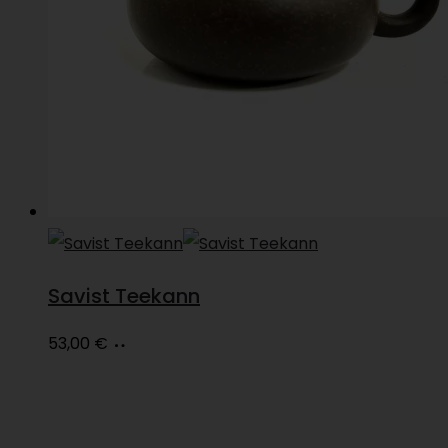
Savist Teekann
Loe
53,00
€
edasi