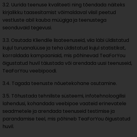
3.2. Uurida teenuse kvaliteeti ning tõendada näiteks
kirjalikku taasesitamist võimaldaval viisil peetud
vestluste abil kauba müügiga ja teenustega
seonduvaid tegevusi.
3.3. Osutada Kliendile lisateenuseid, viia läbi üldistatud
kujul turuanalüüse ja teha üldistatud kujul statistikat,
korraldada kampaaniaid, mis põhinevad TeaForYou
õigustatud huvil täiustada või arendada uusi teenuseid,
TeaForYou veebipoodi.
3.4. Tagada teenuste nõuetekohane osutamine.
3.5. Tõhustada tehniliste süsteemi, infotehnoloogilisi
lahendusi, kohandada veebipoe vaateid erinevatele
seadmetele ja arendada teenuseid testimise ja
parandamise teel, mis põhineb TeaForYou õigustatud
huvil.