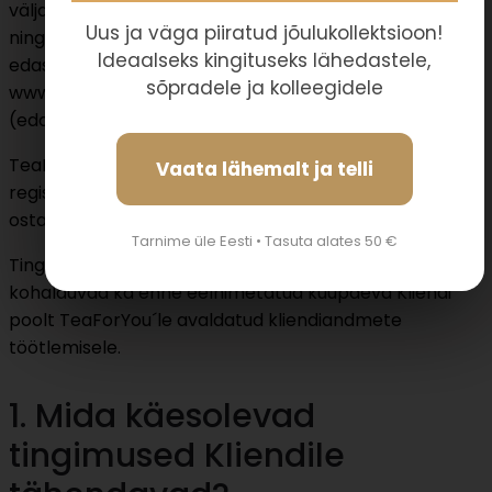
välja töötatud vastavalt isikuandmete kaitse reeglitele
Uus ja väga piiratud jõulukollektsioon!
ning reguleerivad Rivel Partners OÜ (Reg nr: 14103809,
Ideaalseks kingituseks lähedastele,
edaspidi TeaForYou) veebipoe (aadressil
sõpradele ja kolleegidele
www.teaforyou.ee) andmete töötlemise tingimusi
(edaspidi Tingimused).
TeaForYou töötleb Kliendi isikuandmeid, kui Klient on
Vaata lähemalt ja telli
registreerinud ennast TeaForYou veebipoe kliendiks ja
ostab veebipoest kaupu.
Tarnime üle Eesti • Tasuta alates 50 €
Tingimused kehtivad alates 25. maist 2018. a, kuid
kohalduvad ka enne eelnimetatud kuupäeva Kliendi
poolt TeaForYou´le avaldatud kliendiandmete
töötlemisele.
1. Mida käesolevad
tingimused Kliendile