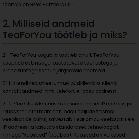
töötleja on Rivel Partners OÜ.
2. Milliseid andmeid
TeaForYou töötleb ja miks?
2.1. TeaForYou kogub ja töötleb ainult TeaForYou
kaupade ostmisega, osutatavate teenustega ja
kliendisuhtega seotud järgnevaid andmeid:
2.1.1. Kliendi registreerumisel püsikliendiks Kliendi
kontaktandmed: nimi, telefon, e-posti aadress;
2.1.2. Veebikeskkonnas ostu sooritamisel IP aadress ja
“küpsiste” informatsioon: nagu paljude teistegi
veebisaitide puhul, salvestab TeaForYou veebisait Teie
IP aadressi ja kasutab standardset tehnoloogiat
nimega “küpsised” (cookies). Küpsised on väikesed