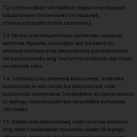
7.2. Võtta osaliselt või täielikult tagasi oma nõusolek
Isikuandmete töötlemiseks (nt nõusolek
otseturunduspakkumiste saamiseks).
7.3. Piirata oma Isikuandmete töötlemist vastavalt
kehtivale õigusele, muuhulgas ajal, kui Klient on
esitanud taotluse oma Isikuandmete parandamiseks
või kustutamiseks ning TeaForYou analüüsib, kas nõuet
on võimalik täita.
7.4. Taotleda oma andmete kustutamist. Andmete
kustutamist ei saa nõuda, kui Isikuandmed, mille
kustutamist taotletakse Töödeldakse ka teistel alustel,
nt lepingu, raamatupidamise või juriidilise kohustuse
täitmiseks.
7.5. Saada oma Isikuandmed, mida ta on ise esitanud
ning mida Töödeldakse nõusoleku alusel või lepingu