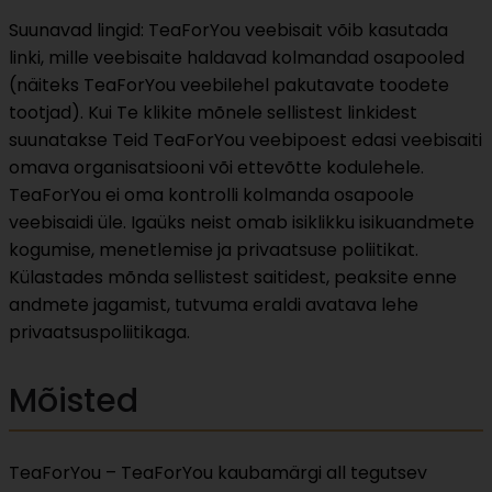
Suunavad lingid: TeaForYou veebisait võib kasutada
linki, mille veebisaite haldavad kolmandad osapooled
(näiteks TeaForYou veebilehel pakutavate toodete
tootjad). Kui Te klikite mõnele sellistest linkidest
suunatakse Teid TeaForYou veebipoest edasi veebisaiti
omava organisatsiooni või ettevõtte kodulehele.
TeaForYou ei oma kontrolli kolmanda osapoole
veebisaidi üle. Igaüks neist omab isiklikku isikuandmete
kogumise, menetlemise ja privaatsuse poliitikat.
Külastades mõnda sellistest saitidest, peaksite enne
andmete jagamist, tutvuma eraldi avatava lehe
privaatsuspoliitikaga.
Mõisted
TeaForYou – TeaForYou kaubamärgi all tegutsev