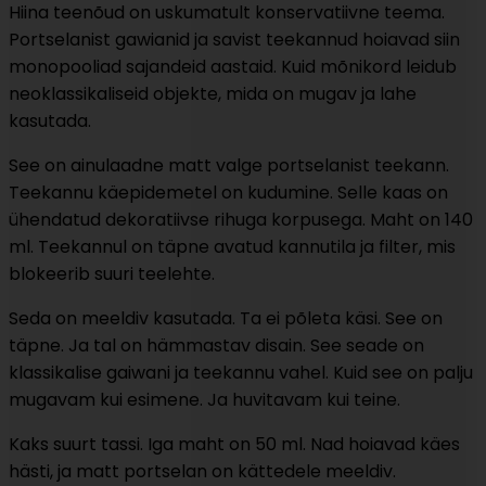
Hiina teenõud on uskumatult konservatiivne teema.
Portselanist gawianid ja savist teekannud hoiavad siin
monopooliad sajandeid aastaid. Kuid mõnikord leidub
neoklassikaliseid objekte, mida on mugav ja lahe
kasutada.
See on ainulaadne matt valge portselanist teekann.
Teekannu käepidemetel on kudumine. Selle kaas on
ühendatud dekoratiivse rihuga korpusega. Maht on 140
ml. Teekannul on täpne avatud kannutila ja filter, mis
blokeerib suuri teelehte.
Seda on meeldiv kasutada. Ta ei põleta käsi. See on
täpne. Ja tal on hämmastav disain. See seade on
klassikalise gaiwani ja teekannu vahel. Kuid see on palju
mugavam kui esimene. Ja huvitavam kui teine.
Kaks suurt tassi. Iga maht on 50 ml. Nad hoiavad käes
hästi, ja matt portselan on kättedele meeldiv.