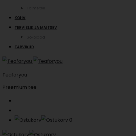
Taime tee
KOHV
TERVISLIK JA MAITSEV
Sokolaad
TARVIKUD
Teaforyou
Preemium tee
Search
Account
0