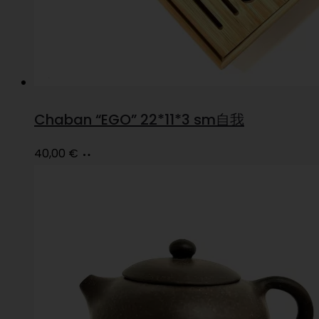
Chaban “EGO” 22*11*3 sm自我
Loe
40,00
€
edasi