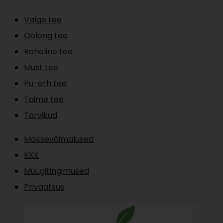
edasi
Valge tee
Oolong tee
Roheline tee
Must tee
Pu-erh tee
Taime tee
Tarvikud
Maksevõimalused
KKK
Müügitingimused
Privaatsus