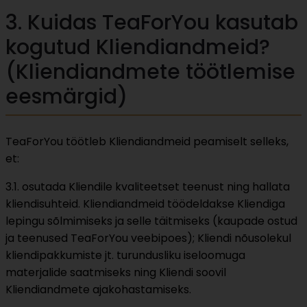
3. Kuidas TeaForYou kasutab
kogutud Kliendiandmeid?
(Kliendiandmete töötlemise
eesmärgid)
TeaForYou töötleb Kliendiandmeid peamiselt selleks,
et:
3.1. osutada Kliendile kvaliteetset teenust ning hallata
kliendisuhteid. Kliendiandmeid töödeldakse Kliendiga
lepingu sõlmimiseks ja selle täitmiseks (kaupade ostud
ja teenused TeaForYou veebipoes); Kliendi nõusolekul
kliendipakkumiste jt. turundusliku iseloomuga
materjalide saatmiseks ning Kliendi soovil
Kliendiandmete ajakohastamiseks.