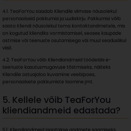
4.1. TeaForYou saadab Kliendile viimase nõusolekul
personaalseid pakkumisi ja uudiskirju. Pakkumisi võib
saata Kliendi nõusolekul tema kontaktandmetele, mis
on kogutud kliendiks vormistamisel, seoses kaupade
ostmise või teenuste osutamisega või muul seaduslikul
viisil.
4.2. TeaForYou võib Kliendiandmeid töödelda e-
teenuste kasutusmugavuse tõstmiseks, näiteks
Kliendile ostuajaloo kuvamine veebipoes,
personaalsete pakkumiste loomine jmt.
5. Kellele võib TeaForYou
kliendiandmeid edastada?
5.1. Kliendiandmeid jagatakse andmete saamiseks