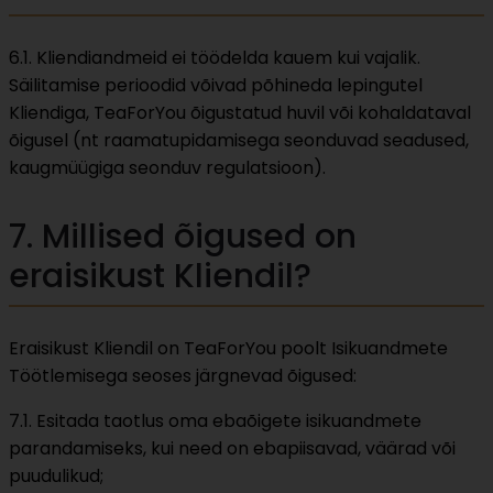
6.1. Kliendiandmeid ei töödelda kauem kui vajalik.
Säilitamise perioodid võivad põhineda lepingutel
Kliendiga, TeaForYou õigustatud huvil või kohaldataval
õigusel (nt raamatupidamisega seonduvad seadused,
kaugmüügiga seonduv regulatsioon).
7. Millised õigused on
eraisikust Kliendil?
Eraisikust Kliendil on TeaForYou poolt Isikuandmete
Töötlemisega seoses järgnevad õigused:
7.1. Esitada taotlus oma ebaõigete isikuandmete
parandamiseks, kui need on ebapiisavad, väärad või
puudulikud;