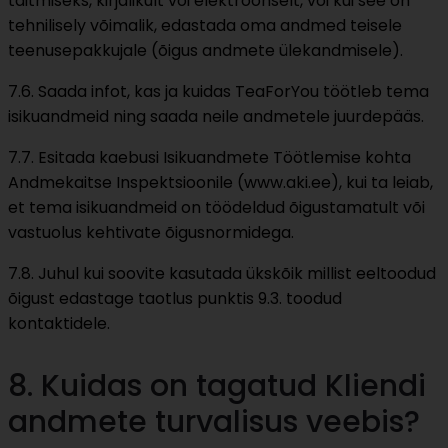
täitmiseks, kirjalikult või elektroonselt, või kui see on
tehnilisely võimalik, edastada oma andmed teisele
teenusepakkujale (õigus andmete ülekandmisele).
7.6. Saada infot, kas ja kuidas TeaForYou töötleb tema
isikuandmeid ning saada neile andmetele juurdepääs.
7.7. Esitada kaebusi Isikuandmete Töötlemise kohta
Andmekaitse Inspektsioonile (www.aki.ee), kui ta leiab,
et tema isikuandmeid on töödeldud õigustamatult või
vastuolus kehtivate õigusnormidega.
7.8. Juhul kui soovite kasutada ükskõik millist eeltoodud
õigust edastage taotlus punktis 9.3. toodud
kontaktidele.
8. Kuidas on tagatud Kliendi
andmete turvalisus veebis?