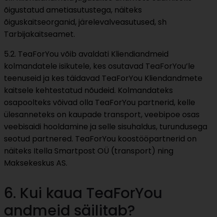
õigustatud ametiasutustega, näiteks
õiguskaitseorganid, järelevalveasutused, sh
Tarbijakaitseamet.
5.2. TeaForYou võib avaldati Kliendiandmeid
kolmandatele isikutele, kes osutavad TeaForYou’le
teenuseid ja kes täidavad TeaForYou Kliendandmete
kaitsele kehtestatud nõudeid. Kolmandateks
osapoolteks võivad olla TeaForYou partnerid, kelle
ülesanneteks on kaupade transport, veebipoe osas
veebisaidi hooldamine ja selle sisuhaldus, turundusega
seotud partnered. TeaForYou koostööpartnerid on
näiteks Itella Smartpost OÜ (transport) ning
Maksekeskus AS.
6. Kui kaua TeaForYou
andmeid säilitab?