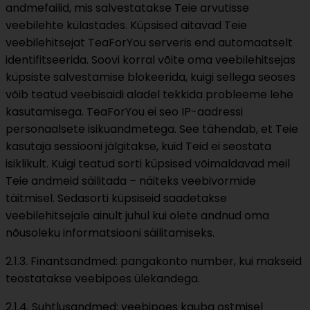
andmefailid, mis salvestatakse Teie arvutisse
veebilehte külastades. Küpsised aitavad Teie
veebilehitsejat TeaForYou serveris end automaatselt
identifitseerida. Soovi korral võite oma veebilehitsejas
küpsiste salvestamise blokeerida, kuigi sellega seoses
võib teatud veebisaidi aladel tekkida probleeme lehe
kasutamisega. TeaForYou ei seo IP-aadressi
personaalsete isikuandmetega. See tähendab, et Teie
kasutaja sessiooni jälgitakse, kuid Teid ei seostata
isiklikult. Kuigi teatud sorti küpsised võimaldavad meil
Teie andmeid säilitada – näiteks veebivormide
täitmisel. Sedasorti küpsiseid saadetakse
veebilehitsejale ainult juhul kui olete andnud oma
nõusoleku informatsiooni säilitamiseks.
2.1.3. Finantsandmed: pangakonto number, kui makseid
teostatakse veebipoes ülekandega.
2.1.4. Suhtlusandmed: veebipoes kauba ostmisel