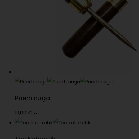
Puerh nuga
Lisa
19,00
€
korvi
Tee käterätik