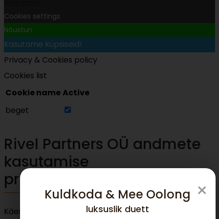
View more
Cookies settings
Nõustun
Kasutame küpsiseid!
Privacy & Cookies policy
Cookies list
Cookie name
Active
beget
Rivel Partners OÜ andmete
kasutamise
privaatsuspoliitika.
×
Kuldkoda & Mee Oolong
luksuslik duett
Käesolevad kliendiandmete töötlemise põhimõtted on