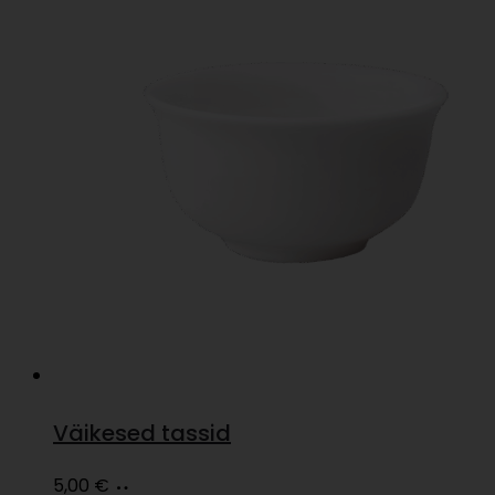
Väikesed tassid
Loe
5,00
€