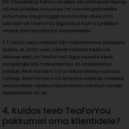
3.6. Tõendada ja kaitsta nõudeid, mis põhinevad lepingu
või muu juriidilise kohustuse (nt raamatupidamislike
kohustuste, kaugmüügiga seonduvate nõute jmt)
täitmisel või TeaForYou õigustatud huvil nt juriidiliste
nõuete, pöördumiste jmt koostamiseks.
3.7. Võtta vastu makseid läbi makseteenuse pakkujate.
Selleks, et võtta vastu Kliendi makseid kauba või
teenuse eest, on TeaForYou’l õigus suunata Klient
pangalingile läbi makseteenuse AS Maksekeskus
pakkuja. Rivel Partners OÜ on isikuandmete vastutav
töötleja, Rivel Partners OÜ ettevõte edastab maksete
teostamiseks vajalikud isikuandmed volitatud töötleja
Maksekeskus AS-ile.
4. Kuidas teeb TeaForYou
pakkumisi oma klientidele?