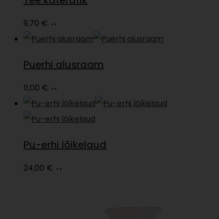
Loe
9,70
€
edasi
Puerhi alusraam
Lisa
11,00
€
korvi
Pu-erhi lõikelaud
Loe
24,00
€
edasi