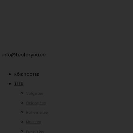
info@teaforyou.ee
KÕIK TOOTED
TEED
Valge tee
Oolong tee
Roheline tee
Must tee
Pu-erh tee