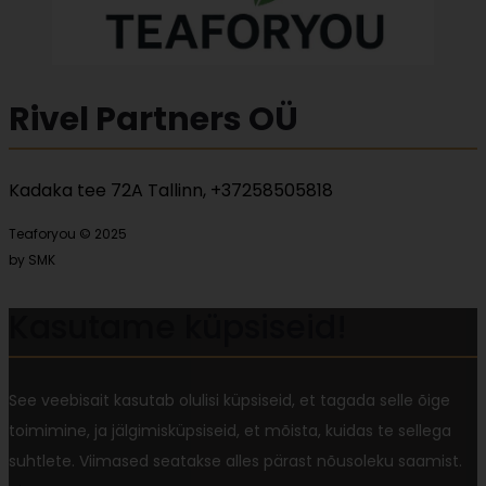
Rivel Partners OÜ
Kadaka tee 72A Tallinn, +37258505818
Teaforyou © 2025
by SMK
Kasutame küpsiseid!
See veebisait kasutab olulisi küpsiseid, et tagada selle õige
toimimine, ja jälgimisküpsiseid, et mõista, kuidas te sellega
suhtlete. Viimased seatakse alles pärast nõusoleku saamist.