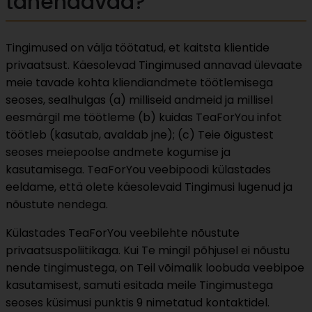
tähendavad?
Tingimused on välja töötatud, et kaitsta klientide
privaatsust. Käesolevad Tingimused annavad ülevaate
meie tavade kohta kliendiandmete töötlemisega
seoses, sealhulgas (a) milliseid andmeid ja millisel
eesmärgil me töötleme (b) kuidas TeaForYou infot
töötleb (kasutab, avaldab jne); (c) Teie õigustest
seoses meiepoolse andmete kogumise ja
kasutamisega. TeaForYou veebipoodi külastades
eeldame, että olete käesolevaid Tingimusi lugenud ja
nõustute nendega.
Külastades TeaForYou veebilehte nõustute
privaatsuspoliitikaga. Kui Te mingil põhjusel ei nõustu
nende tingimustega, on Teil võimalik loobuda veebipoe
kasutamisest, samuti esitada meile Tingimustega
seoses küsimusi punktis 9 nimetatud kontaktidel.