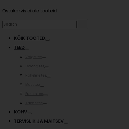
Ostukorvis ei ole tooteid.
Search
Search
for:
KÕIK TOOTED
Toggle
TEED
Toggle
Valge tee
Toggle
Oolong tee
Toggle
Roheline tee
Toggle
Must tee
Toggle
Pu-erh tee
Toggle
Taime tee
Toggle
KOHV
Toggle
TERVISLIK JA MAITSEV
Toggle