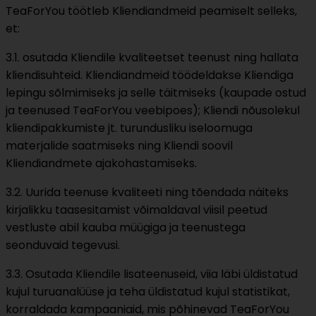
TeaForYou töötleb Kliendiandmeid peamiselt selleks,
et:
3.1. osutada Kliendile kvaliteetset teenust ning hallata
kliendisuhteid. Kliendiandmeid töödeldakse Kliendiga
lepingu sõlmimiseks ja selle täitmiseks (kaupade ostud
ja teenused TeaForYou veebipoes); Kliendi nõusolekul
kliendipakkumiste jt. turundusliku iseloomuga
materjalide saatmiseks ning Kliendi soovil
Kliendiandmete ajakohastamiseks.
3.2. Uurida teenuse kvaliteeti ning tõendada näiteks
kirjalikku taasesitamist võimaldaval viisil peetud
vestluste abil kauba müügiga ja teenustega
seonduvaid tegevusi.
3.3. Osutada Kliendile lisateenuseid, viia läbi üldistatud
kujul turuanalüüse ja teha üldistatud kujul statistikat,
korraldada kampaaniaid, mis põhinevad TeaForYou