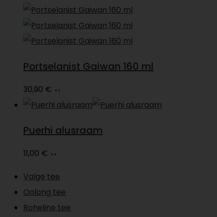
Portselanist Gaiwan 160 ml
Loe
30,90
€
edasi
Puerhi alusraam
Lisa
11,00
€
korvi
Valge tee
Oolong tee
Roheline tee