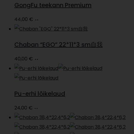
GongFu teekann Premium
Loe
44,00
€
edasi
Chaban “EGO” 22*11*3 sm自我
Loe
40,00
€
edasi
Pu-erhi lõikelaud
Loe
24,00
€
edasi