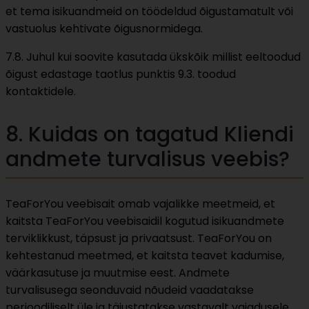
et tema isikuandmeid on töödeldud õigustamatult või
vastuolus kehtivate õigusnormidega.
7.8. Juhul kui soovite kasutada ükskõik millist eeltoodud
õigust edastage taotlus punktis 9.3. toodud
kontaktidele.
8. Kuidas on tagatud Kliendi
andmete turvalisus veebis?
TeaForYou veebisait omab vajalikke meetmeid, et
kaitsta TeaForYou veebisaidil kogutud isikuandmete
terviklikkust, täpsust ja privaatsust. TeaForYou on
kehtestanud meetmed, et kaitsta teavet kadumise,
väärkasutuse ja muutmise eest. Andmete
turvalisusega seonduvaid nõudeid vaadatakse
perioodiliselt üle ja täiustatakse vastavalt vajadusele.