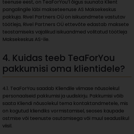
teenuse eest, on TeaForYou’l õigus suunata Klient
pangalingile läbi makseteenuse AS Maksekeskus
pakkuja. Rivel Partners OÜ on isikuandmete vastutav
töötleja, Rivel Partners OÜ ettevõte edastab maksete
teostamiseks vajalikud isikuandmed volitatud töötleja
Maksekeskus AS-ile.
4. Kuidas teeb TeaForYou
pakkumisi oma klientidele?
4.1. TeaForYou saadab Kliendile viimase nõusolekul
personaalseid pakkumisi ja uudiskirju. Pakkumisi võib
saata Kliendi nõusolekul tema kontaktandmetele, mis
on kogutud kliendiks vormistamisel, seoses kaupade
ostmise või teenuste osutamisega või muul seaduslikul
viisil.