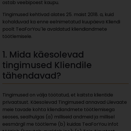
ostab veebipoest kaupu.
Tingimused kehtivad alates 25. maist 2018. a, kuid
kohalduvad ka enne eelnimetatud kuupäeva Kliendi
poolt TeaForYou´le avaldatud kliendiandmete
töötlemisele.
1. Mida käesolevad
tingimused Kliendile
tähendavad?
Tingimused on välja töötatud, et kaitsta klientide
privaatsust. Käesolevad Tingimused annavad ülevaate
meie tavade kohta kliendiandmete töötlemisega
seoses, sealhulgas (a) milliseid andmeid ja millisel
eesmärgil me töötleme (b) kuidas TeaForYou infot