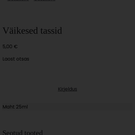
Väikesed tassid
5,00
€
Laost otsas
Kirjeldus
Maht 25ml
Seotud tooted