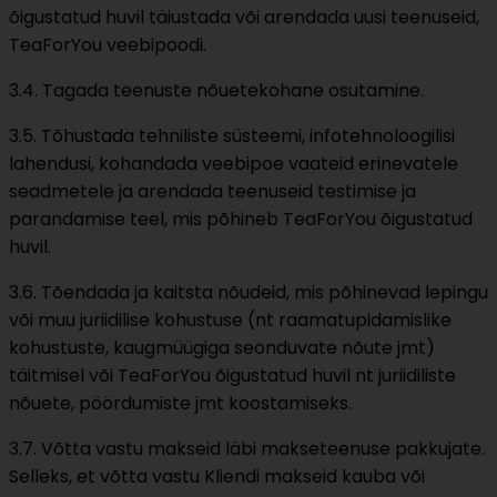
õigustatud huvil täiustada või arendada uusi teenuseid,
TeaForYou veebipoodi.
3.4. Tagada teenuste nõuetekohane osutamine.
3.5. Tõhustada tehniliste süsteemi, infotehnoloogilisi
lahendusi, kohandada veebipoe vaateid erinevatele
seadmetele ja arendada teenuseid testimise ja
parandamise teel, mis põhineb TeaForYou õigustatud
huvil.
3.6. Tõendada ja kaitsta nõudeid, mis põhinevad lepingu
või muu juriidilise kohustuse (nt raamatupidamislike
kohustuste, kaugmüügiga seonduvate nõute jmt)
täitmisel või TeaForYou õigustatud huvil nt juriidiliste
nõuete, pöördumiste jmt koostamiseks.
3.7. Võtta vastu makseid läbi makseteenuse pakkujate.
Selleks, et võtta vastu Kliendi makseid kauba või