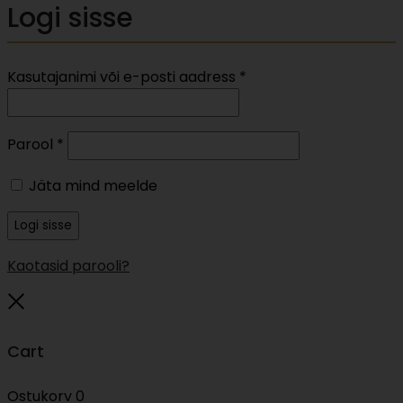
Logi sisse
Nõutud
Kasutajanimi või e-posti aadress
*
Nõutud
Parool
*
Jäta mind meelde
Logi sisse
Kaotasid parooli?
Close
Cart
Ostukorv
0