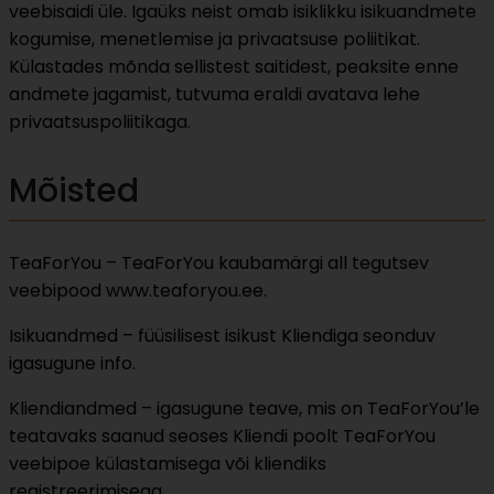
veebisaidi üle. Igaüks neist omab isiklikku isikuandmete
kogumise, menetlemise ja privaatsuse poliitikat.
Külastades mõnda sellistest saitidest, peaksite enne
andmete jagamist, tutvuma eraldi avatava lehe
privaatsuspoliitikaga.
Mõisted
TeaForYou – TeaForYou kaubamärgi all tegutsev
veebipood www.teaforyou.ee.
Isikuandmed – füüsilisest isikust Kliendiga seonduv
igasugune info.
Kliendiandmed – igasugune teave, mis on TeaForYou’le
teatavaks saanud seoses Kliendi poolt TeaForYou
veebipoe külastamisega või kliendiks
registreerimisega.