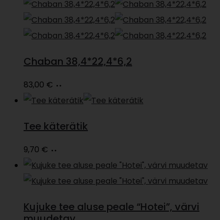
Chaban 38,4*22,4*6,2
Loe
83,00
€
edasi
Tee käterätik
Loe
9,70
€
edasi
Kujuke tee aluse peale “Hotei”, värvi
muudetav