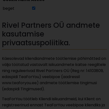
beget
Rivel Partners OÜ andmete
kasutamise
privaatsuspoliitika.
Käesolevad kliendiandmete töötlemise põhimõtted on
välja töötatud vastavalt isikuandmete kaitse reeglitele
ning reguleerivad Rivel Partners OÜ (Reg nr: 14103809,
edaspidi TeaForYou) veebipoe (aadressil
www.teaforyou.ee) andmete töötlemise tingimusi
(edaspidi Tingimused).
TeaForYou töötleb Kliendi isikuandmeid, kui Klient on
registreerinud ennast TeaForYou veebipoe kliendiks ja