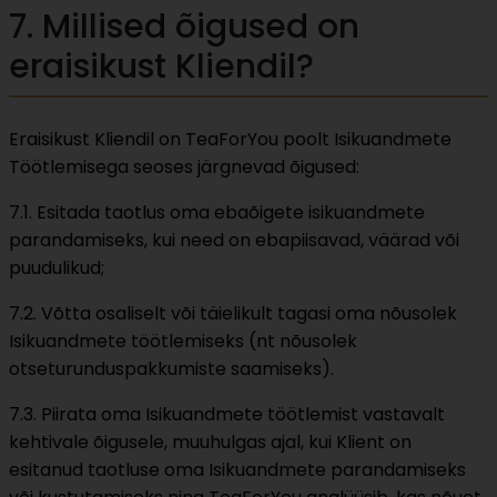
7. Millised õigused on
eraisikust Kliendil?
Eraisikust Kliendil on TeaForYou poolt Isikuandmete
Töötlemisega seoses järgnevad õigused:
7.1. Esitada taotlus oma ebaõigete isikuandmete
parandamiseks, kui need on ebapiisavad, väärad või
puudulikud;
7.2. Võtta osaliselt või täielikult tagasi oma nõusolek
Isikuandmete töötlemiseks (nt nõusolek
otseturunduspakkumiste saamiseks).
7.3. Piirata oma Isikuandmete töötlemist vastavalt
kehtivale õigusele, muuhulgas ajal, kui Klient on
esitanud taotluse oma Isikuandmete parandamiseks