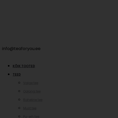
info@teaforyou.ee
KÕIK TOOTED
TEED
Valge tee
Oolong tee
Roheline tee
Must tee
Pu-erh tee