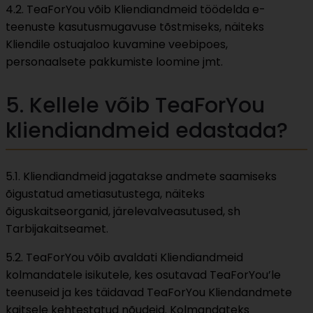
4.2. TeaForYou võib Kliendiandmeid töödelda e-
teenuste kasutusmugavuse tõstmiseks, näiteks
Kliendile ostuajaloo kuvamine veebipoes,
personaalsete pakkumiste loomine jmt.
5. Kellele võib TeaForYou
kliendiandmeid edastada?
5.1. Kliendiandmeid jagatakse andmete saamiseks
õigustatud ametiasutustega, näiteks
õiguskaitseorganid, järelevalveasutused, sh
Tarbijakaitseamet.
5.2. TeaForYou võib avaldati Kliendiandmeid
kolmandatele isikutele, kes osutavad TeaForYou’le
teenuseid ja kes täidavad TeaForYou Kliendandmete
kaitsele kehtestatud nõudeid. Kolmandateks