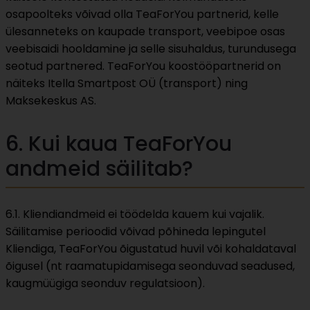
osapoolteks võivad olla TeaForYou partnerid, kelle
ülesanneteks on kaupade transport, veebipoe osas
veebisaidi hooldamine ja selle sisuhaldus, turundusega
seotud partnered. TeaForYou koostööpartnerid on
näiteks Itella Smartpost OÜ (transport) ning
Maksekeskus AS.
6. Kui kaua TeaForYou
andmeid säilitab?
6.1. Kliendiandmeid ei töödelda kauem kui vajalik.
Säilitamise perioodid võivad põhineda lepingutel
Kliendiga, TeaForYou õigustatud huvil või kohaldataval
õigusel (nt raamatupidamisega seonduvad seadused,
kaugmüügiga seonduv regulatsioon).