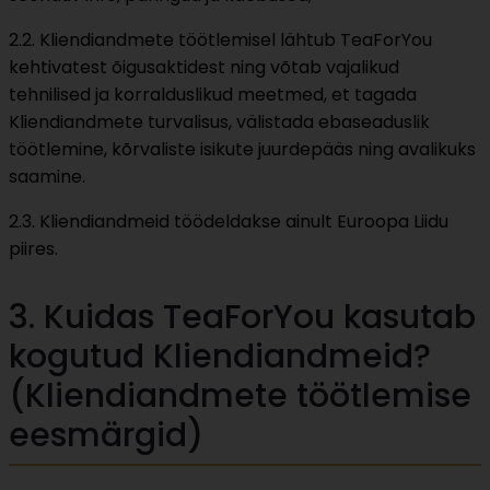
2.2. Kliendiandmete töötlemisel lähtub TeaForYou
kehtivatest õigusaktidest ning võtab vajalikud
tehnilised ja korralduslikud meetmed, et tagada
Kliendiandmete turvalisus, välistada ebaseaduslik
töötlemine, kõrvaliste isikute juurdepääs ning avalikuks
saamine.
2.3. Kliendiandmeid töödeldakse ainult Euroopa Liidu
piires.
3. Kuidas TeaForYou kasutab
kogutud Kliendiandmeid?
(Kliendiandmete töötlemise
eesmärgid)