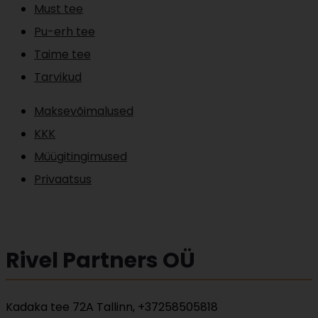
Must tee
Pu-erh tee
Taime tee
Tarvikud
Maksevõimalused
KKK
Müügitingimused
Privaatsus
Rivel Partners OÜ
Kadaka tee 72A Tallinn, +37258505818