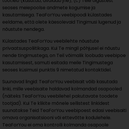
töötleb (kasutab, avaldab jne); (c) Teie õigustest
seoses meiepoolse andmete kogumise ja
kasutamisega. TeaForYou veebipoodi külastades
eeldame, että olete käesolevaid Tingimusi lugenud ja
nõustute nendega.
Külastades TeaForYou veebilehte nõustute
privaatsuspoliitikaga. Kui Te mingil põhjusel ei nõustu
nende tingimustega, on Teil võimalik loobuda veebipoe
kasutamisest, samuti esitada meile Tingimustega
seoses küsimusi punktis 9 nimetatud kontaktidel.
Suunavad lingid: TeaForYou veebisait võib kasutada
linki, mille veebisaite haldavad kolmandad osapooled
(näiteks TeaForYou veebilehel pakutavate toodete
tootjad). Kui Te klikite mõnele sellistest linkidest
suunatakse Teid TeaForYou veebipoest edasi veebisaiti
omava organisatsiooni või ettevõtte kodulehele.
TeaForYou ei oma kontrolli kolmanda osapoole