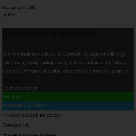
Teaforyou © 2025
by SMK
Kasutame küpsiseid!
See veebisait kasutab olulisi küpsiseid, et tagada selle õige
toimimine, ja jälgimisküpsiseid, et mõista, kuidas te sellega
suhtlete. Viimased seatakse alles pärast nõusoleku saamist.
View more
Cookies settings
Nõustun
Kasutame küpsiseid!
Privacy & Cookies policy
Cookies list
Cookie name
Active