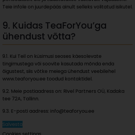
Teie infole on juurdepääs ainult selleks volitatud isikutel.
9. Kuidas TeaForYou’ga
ühendust võtta?
9.1. Kui Teil on küsimusi seoses käesolevate
tingimustega või soovite kasutada mõnda enda
õigustest, siis võtke meiega ühendust veebilehel
www.teaforyou.ee toodud kontaktidel.
9.2. Meie postiaadress on: Rivel Partners OÜ, Kadaka
tee 72A, Tallinn.
9.3. E-posti aadress: info@teaforyou.ee
Salvesta
Cookies settings