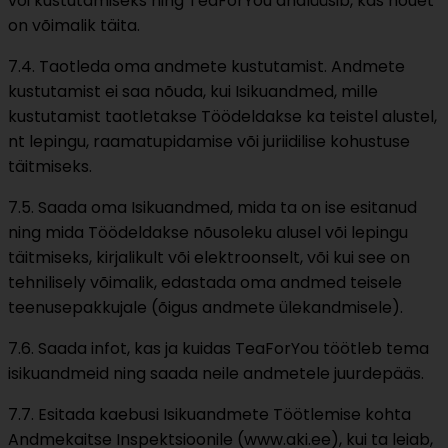
või kustutamiseks ning TeaForYou analüüsib, kas nõuet
on võimalik täita.
7.4. Taotleda oma andmete kustutamist. Andmete
kustutamist ei saa nõuda, kui Isikuandmed, mille
kustutamist taotletakse Töödeldakse ka teistel alustel,
nt lepingu, raamatupidamise või juriidilise kohustuse
täitmiseks.
7.5. Saada oma Isikuandmed, mida ta on ise esitanud
ning mida Töödeldakse nõusoleku alusel või lepingu
täitmiseks, kirjalikult või elektroonselt, või kui see on
tehnilisely võimalik, edastada oma andmed teisele
teenusepakkujale (õigus andmete ülekandmisele).
7.6. Saada infot, kas ja kuidas TeaForYou töötleb tema
isikuandmeid ning saada neile andmetele juurdepääs.
7.7. Esitada kaebusi Isikuandmete Töötlemise kohta
Andmekaitse Inspektsioonile (www.aki.ee), kui ta leiab,