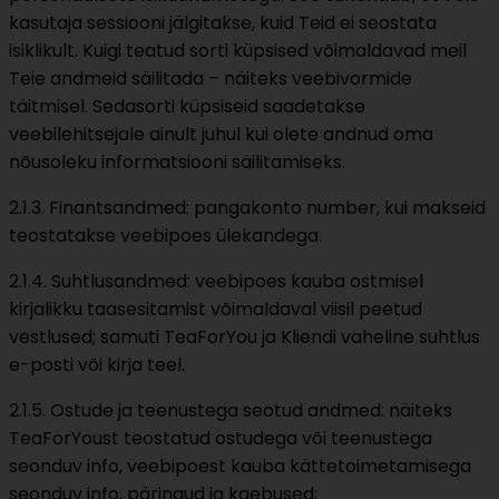
kasutaja sessiooni jälgitakse, kuid Teid ei seostata
isiklikult. Kuigi teatud sorti küpsised võimaldavad meil
Teie andmeid säilitada – näiteks veebivormide
täitmisel. Sedasorti küpsiseid saadetakse
veebilehitsejale ainult juhul kui olete andnud oma
nõusoleku informatsiooni säilitamiseks.
2.1.3. Finantsandmed: pangakonto number, kui makseid
teostatakse veebipoes ülekandega.
2.1.4. Suhtlusandmed: veebipoes kauba ostmisel
kirjalikku taasesitamist võimaldaval viisil peetud
vestlused; samuti TeaForYou ja Kliendi vaheline suhtlus
e-posti või kirja teel.
2.1.5. Ostude ja teenustega seotud andmed: näiteks
TeaForYoust teostatud ostudega või teenustega
seonduv info, veebipoest kauba kättetoimetamisega
seonduv info, päringud ja kaebused;