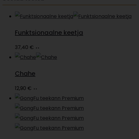
Funktsionaalne keetja
Loe
37,40
€
edasi
Chahe
Lisa
12,90
€
korvi