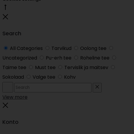
Go
to
Close
top
Search
All Categories
Tarvikud
Oolong tee
Uncategorized
Pu-erh tee
Roheline tee
Taime tee
Must tee
Tervislik ja maitsev
Sokolaad
Valge tee
Kohv
Search
Reset
View more
Close
Konto