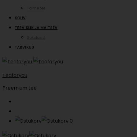
Taime tee
KOHV
TERVISLIK JA MAITSEV
Sokolaad
TARVIKUD
Teaforyou
Preemium tee
Search
Account
0