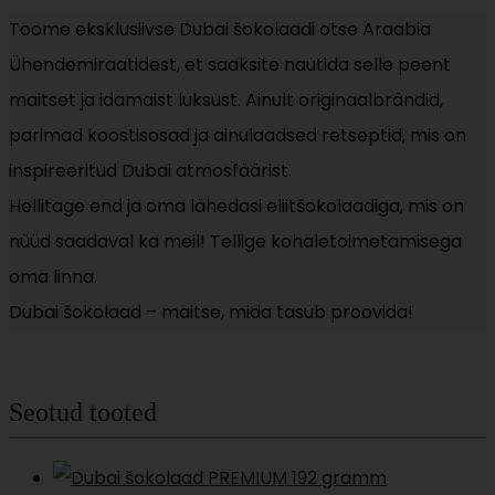
Toome eksklusiivse Dubai šokolaadi otse Araabia
Ühendemiraatidest, et saaksite nautida selle peent
maitset ja idamaist luksust. Ainult originaalbrändid,
parimad koostisosad ja ainulaadsed retseptid, mis on
inspireeritud Dubai atmosfäärist.
Hellitage end ja oma lähedasi eliitšokolaadiga, mis on
nüüd saadaval ka meil! Tellige kohaletoimetamisega
oma linna.
Dubai šokolaad – maitse, mida tasub proovida!
Seotud tooted