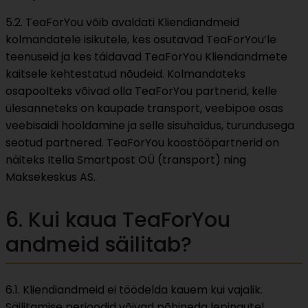
5.2. TeaForYou võib avaldati Kliendiandmeid
kolmandatele isikutele, kes osutavad TeaForYou’le
teenuseid ja kes täidavad TeaForYou Kliendandmete
kaitsele kehtestatud nõudeid. Kolmandateks
osapoolteks võivad olla TeaForYou partnerid, kelle
ülesanneteks on kaupade transport, veebipoe osas
veebisaidi hooldamine ja selle sisuhaldus, turundusega
seotud partnered. TeaForYou koostööpartnerid on
näiteks Itella Smartpost OÜ (transport) ning
Maksekeskus AS.
6. Kui kaua TeaForYou
andmeid säilitab?
6.1. Kliendiandmeid ei töödelda kauem kui vajalik.
Säilitamise perioodid võivad põhineda lepingutel