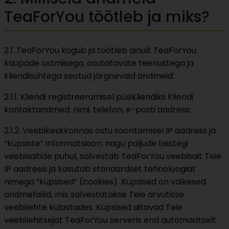
TeaForYou töötleb ja miks?
2.1. TeaForYou kogub ja töötleb ainult TeaForYou
kaupade ostmisega, osutatavate teenustega ja
kliendisuhtega seotud järgnevaid andmeid:
2.1.1. Kliendi registreerumisel püsikliendiks Kliendi
kontaktandmed: nimi, telefon, e-posti aadress;
2.1.2. Veebikeskkonnas ostu sooritamisel IP aadress ja
“küpsiste” informatsioon: nagu paljude teistegi
veebisaitide puhul, salvestab TeaForYou veebisait Teie
IP aadressi ja kasutab standardset tehnoloogiat
nimega “küpsised” (cookies). Küpsised on väikesed
andmefailid, mis salvestatakse Teie arvutisse
veebilehte külastades. Küpsised aitavad Teie
veebilehitsejat TeaForYou serveris end automaatselt