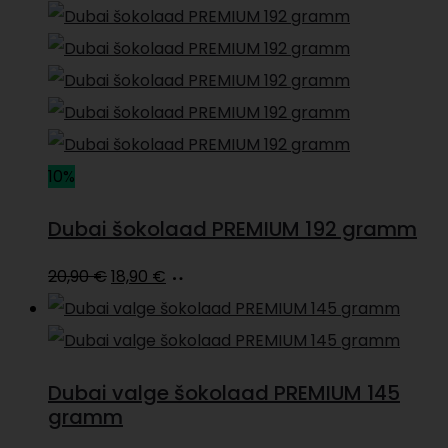
10%
Dubai šokolaad PREMIUM 192 gramm
Algne
Current
Loe
20,90
€
18,90
€
hind
price
edasi
oli:
is:
20,90 €.
18,90 €.
Dubai valge šokolaad PREMIUM 145
gramm