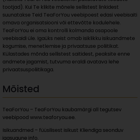
tootjad). Kui Te klikite mõnele sellistest linkidest
suunatakse Teid TeaForYou veebipoest edasi veebisaiti
omava organisatsiooni või ettevõtte kodulehele.
TeaForYou ei oma kontrolli kolmanda osapoole
veebisaidi üle. Igaüks neist omab isiklikku isikuandmete
kogumise, menetlemise ja privaatsuse poliitikat.
Külastades mõnda sellistest saitidest, peaksite enne
andmete jagamist, tutvuma eraldi avatava lehe
privaatsuspoliitikaga.
Mõisted
TeaForYou – TeaForYou kaubamärgi all tegutsev
veebipood www.teaforyou.ee.
Isikuandmed – füüsilisest isikust Kliendiga seonduv
igasugune info.