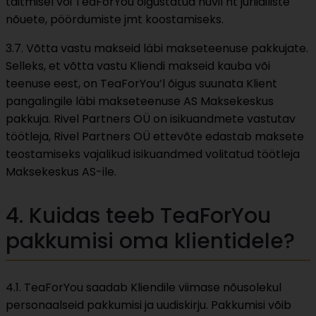
täitmisel või TeaForYou õigustatud huvil nt juriidiliste
nõuete, pöördumiste jmt koostamiseks.
3.7. Võtta vastu makseid läbi makseteenuse pakkujate.
Selleks, et võtta vastu Kliendi makseid kauba või
teenuse eest, on TeaForYou’l õigus suunata Klient
pangalingile läbi makseteenuse AS Maksekeskus
pakkuja. Rivel Partners OÜ on isikuandmete vastutav
töötleja, Rivel Partners OÜ ettevõte edastab maksete
teostamiseks vajalikud isikuandmed volitatud töötleja
Maksekeskus AS-ile.
4. Kuidas teeb TeaForYou
pakkumisi oma klientidele?
4.1. TeaForYou saadab Kliendile viimase nõusolekul
personaalseid pakkumisi ja uudiskirju. Pakkumisi võib