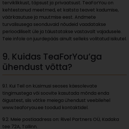
terviklikkust, täpsust ja privaatsust. TeaForYou on
kehtestanud meetmed, et kaitsta teavet kadumise,
väärkasutuse ja muutmise eest. Andmete
turvalisusega seonduvaid nõudeid vaadatakse
perioodiliselt üle ja täiustatakse vastavalt vajadusele.
Teie infole on juurdepääs ainult selleks volitatud isikutel.
9. Kuidas TeaForYou’ga
ühendust võtta?
9.1. Kui Teil on küsimusi seoses käesolevate
tingimustega või soovite kasutada mõnda enda
õigustest, siis võtke meiega ühendust veebilehel
www.teaforyou.ee toodud kontaktidel.
9.2. Meie postiaadress on: Rivel Partners OÜ, Kadaka
tee 72A, Tallinn.