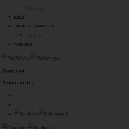
Taime tee
KOHV
TERVISLIK JA MAITSEV
Sokolaad
TARVIKUD
Teaforyou
Preemium tee
Search
Account
0