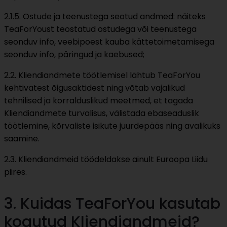
2.1.5. Ostude ja teenustega seotud andmed: näiteks
TeaForYoust teostatud ostudega või teenustega
seonduv info, veebipoest kauba kättetoimetamisega
seonduv info, päringud ja kaebused;
2.2. Kliendiandmete töötlemisel lähtub TeaForYou
kehtivatest õigusaktidest ning võtab vajalikud
tehnilised ja korralduslikud meetmed, et tagada
Kliendiandmete turvalisus, välistada ebaseaduslik
töötlemine, kõrvaliste isikute juurdepääs ning avalikuks
saamine.
2.3. Kliendiandmeid töödeldakse ainult Euroopa Liidu
piires.
3. Kuidas TeaForYou kasutab
kogutud Kliendiandmeid?