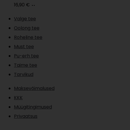
Loe
16,90
€
edasi
Valge tee
Oolong tee
Roheline tee
Must tee
Pu-erh tee
Taime tee
Tarvikud
Maksevõimalused
KKK
Müügitingimused
Privaatsus