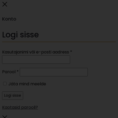
Close
Konto
Logi sisse
Nõutud
Kasutajanimi või e-posti aadress
*
Nõutud
Parool
*
Jäta mind meelde
Logi sisse
Kaotasid parooli?