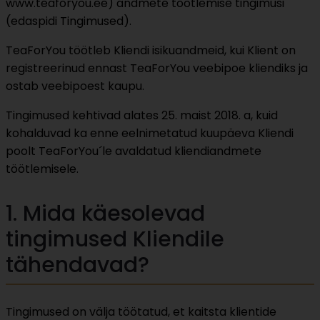
www.teaforyou.ee) andmete töötlemise tingimusi
(edaspidi Tingimused).
TeaForYou töötleb Kliendi isikuandmeid, kui Klient on
registreerinud ennast TeaForYou veebipoe kliendiks ja
ostab veebipoest kaupu.
Tingimused kehtivad alates 25. maist 2018. a, kuid
kohalduvad ka enne eelnimetatud kuupäeva Kliendi
poolt TeaForYou´le avaldatud kliendiandmete
töötlemisele.
1. Mida käesolevad
tingimused Kliendile
tähendavad?
Tingimused on välja töötatud, et kaitsta klientide