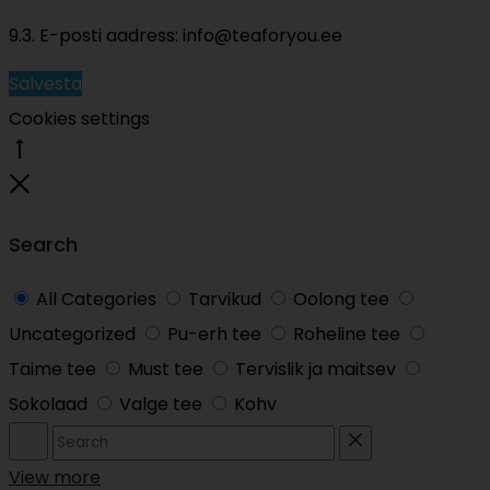
9.3. E-posti aadress: info@teaforyou.ee
Salvesta
Cookies settings
Go
to
Close
top
Search
All Categories
Tarvikud
Oolong tee
Uncategorized
Pu-erh tee
Roheline tee
Taime tee
Must tee
Tervislik ja maitsev
Sokolaad
Valge tee
Kohv
Search
Reset
View more