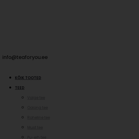
info@teaforyou.ee
KÕIK TOOTED
TEED
Valge tee
Oolong tee
Roheline tee
Must tee
Pu-erh tee