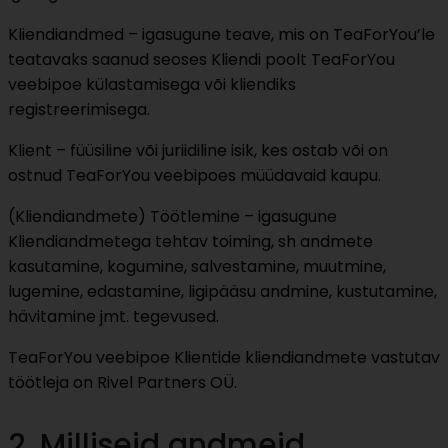
Kliendiandmed – igasugune teave, mis on TeaForYou’le
teatavaks saanud seoses Kliendi poolt TeaForYou
veebipoe külastamisega või kliendiks
registreerimisega.
Klient – füüsiline või juriidiline isik, kes ostab või on
ostnud TeaForYou veebipoes müüdavaid kaupu.
(Kliendiandmete) Töötlemine – igasugune
Kliendiandmetega tehtav toiming, sh andmete
kasutamine, kogumine, salvestamine, muutmine,
lugemine, edastamine, ligipääsu andmine, kustutamine,
hävitamine jmt. tegevused.
TeaForYou veebipoe Klientide kliendiandmete vastutav
töötleja on Rivel Partners OÜ.
2. Milliseid andmeid