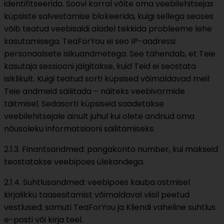
identifitseerida. Soovi korral võite oma veebilehitsejas
küpsiste salvestamise blokeerida, kuigi sellega seoses
võib teatud veebisaidi aladel tekkida probleeme lehe
kasutamisega. TeaForYou ei seo IP-aadressi
personaalsete isikuandmetega. See tähendab, et Teie
kasutaja sessiooni jälgitakse, kuid Teid ei seostata
isiklikult. Kuigi teatud sorti küpsised võimaldavad meil
Teie andmeid säilitada – näiteks veebivormide
täitmisel. Sedasorti küpsiseid saadetakse
veebilehitsejale ainult juhul kui olete andnud oma
nõusoleku informatsiooni säilitamiseks.
2.1.3. Finantsandmed: pangakonto number, kui makseid
teostatakse veebipoes ülekandega.
2.1.4. Suhtlusandmed: veebipoes kauba ostmisel
kirjalikku taasesitamist võimaldaval viisil peetud
vestlused; samuti TeaForYou ja Kliendi vaheline suhtlus
e-posti või kirja teel.