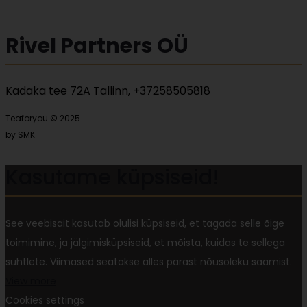
Rivel Partners OÜ
Kadaka tee 72A Tallinn, +37258505818
Teaforyou © 2025
by SMK
Kasutame küpsiseid!
See veebisait kasutab olulisi küpsiseid, et tagada selle õige
toimimine, ja jälgimisküpsiseid, et mõista, kuidas te sellega
suhtlete. Viimased seatakse alles pärast nõusoleku saamist.
View more
Cookies settings