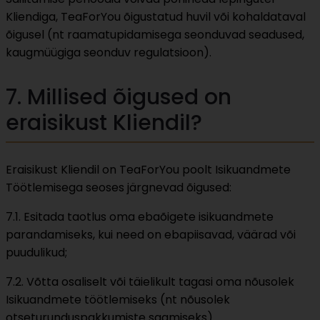
Kliendiga, TeaForYou õigustatud huvil või kohaldataval
õigusel (nt raamatupidamisega seonduvad seadused,
kaugmüügiga seonduv regulatsioon).
7. Millised õigused on
eraisikust Kliendil?
Eraisikust Kliendil on TeaForYou poolt Isikuandmete
Töötlemisega seoses järgnevad õigused:
7.1. Esitada taotlus oma ebaõigete isikuandmete
parandamiseks, kui need on ebapiisavad, väärad või
puudulikud;
7.2. Võtta osaliselt või täielikult tagasi oma nõusolek
Isikuandmete töötlemiseks (nt nõusolek
otseturunduspakkumiste saamiseks).