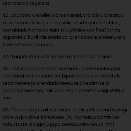
seonduvaid tegevusi.
3.3. Osutada Kliendile lisateenuseid, viia läbi üldistatud
kujul turuanalüüse ja teha üldistatud kujul statistikat,
korraldada kampaaniaid, mis põhinevad TeaForYou
õigustatud huvil täiustada või arendada uusi teenuseid,
TeaForYou veebipoodi.
3.4. Tagada teenuste nõuetekohane osutamine.
3.5. Tõhustada tehniliste süsteemi, infotehnoloogilisi
lahendusi, kohandada veebipoe vaateid erinevatele
seadmetele ja arendada teenuseid testimise ja
parandamise teel, mis põhineb TeaForYou õigustatud
huvil.
3.6. Tõendada ja kaitsta nõudeid, mis põhinevad lepingu
või muu juriidilise kohustuse (nt raamatupidamislike
kohustuste, kaugmüügiga seonduvate nõute jmt)