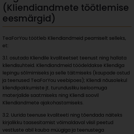
(Kliendiandmete töötlemise
eesmärgid)
TeaForYou töötleb Kliendiandmeid peamiselt selleks,
et:
3.1. osutada Kliendile kvaliteetset teenust ning hallata
kliendisuhteid. Kliendiandmeid töödeldakse Kliendiga
lepingu sõlmimiseks ja selle täitmiseks (kaupade ostud
ja teenused TeaForYou veebipoes); Kliendi nõusolekul
kliendipakkumiste jt. turundusliku iseloomuga
materjalide saatmiseks ning Kliendi soovil
Kliendiandmete ajakohastamiseks.
3.2. Uurida teenuse kvaliteeti ning tõendada näiteks
kirjalikku taasesitamist võimaldaval viisil peetud
vestluste abil kauba müügiga ja teenustega