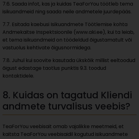
7.6. Saada infot, kas ja kuidas TeaForYou töötleb tema
isikuandmeid ning saada neile andmetele juurdepääs.
7.7. Esitada kaebusi Isikuandmete Töötlemise kohta
Andmekaitse Inspektsioonile (www.aki.ee), kui ta leiab,
et tema isikuandmeid on töödeldud õigustamatult või
vastuolus kehtivate õigusnormidega.
7.8. Juhul kui soovite kasutada ükskõik millist eeltoodud
õigust edastage taotlus punktis 9.3. toodud
kontaktidele.
8. Kuidas on tagatud Kliendi
andmete turvalisus veebis?
TeaForYou veebisait omab vajalikke meetmeid, et
kaitsta TeaForYou veebisaidil kogutud isikuandmete