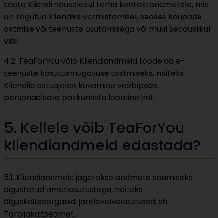
saata Kliendi nõusolekul tema kontaktandmetele, mis
on kogutud kliendiks vormistamisel, seoses kaupade
ostmise või teenuste osutamisega või muul seaduslikul
viisil.
4.2. TeaForYou võib Kliendiandmeid töödelda e-
teenuste kasutusmugavuse tõstmiseks, näiteks
Kliendile ostuajaloo kuvamine veebipoes,
personaalsete pakkumiste loomine jmt.
5. Kellele võib TeaForYou
kliendiandmeid edastada?
5.1. Kliendiandmeid jagatakse andmete saamiseks
õigustatud ametiasutustega, näiteks
õiguskaitseorganid, järelevalveasutused, sh
Tarbijakaitseamet.