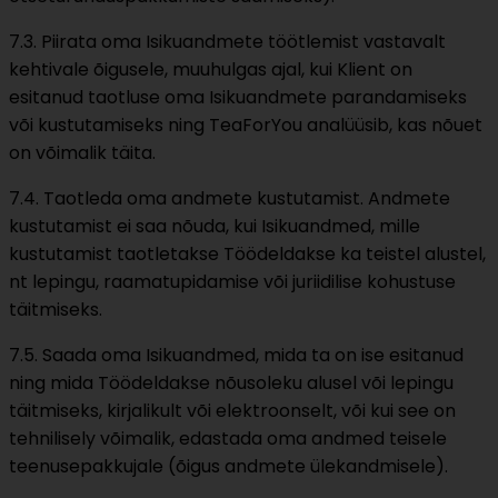
7.3. Piirata oma Isikuandmete töötlemist vastavalt
kehtivale õigusele, muuhulgas ajal, kui Klient on
esitanud taotluse oma Isikuandmete parandamiseks
või kustutamiseks ning TeaForYou analüüsib, kas nõuet
on võimalik täita.
7.4. Taotleda oma andmete kustutamist. Andmete
kustutamist ei saa nõuda, kui Isikuandmed, mille
kustutamist taotletakse Töödeldakse ka teistel alustel,
nt lepingu, raamatupidamise või juriidilise kohustuse
täitmiseks.
7.5. Saada oma Isikuandmed, mida ta on ise esitanud
ning mida Töödeldakse nõusoleku alusel või lepingu
täitmiseks, kirjalikult või elektroonselt, või kui see on
tehnilisely võimalik, edastada oma andmed teisele
teenusepakkujale (õigus andmete ülekandmisele).