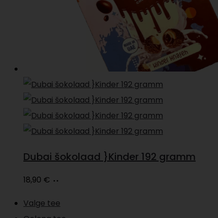
Dubai šokolaad }Kinder 192 gramm
Lisa
18,90
€
korvi
Valge tee