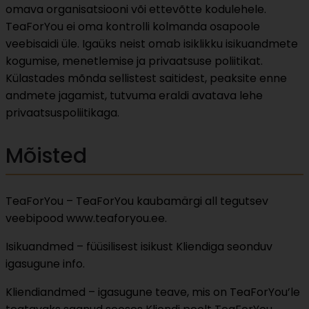
omava organisatsiooni või ettevõtte kodulehele.
TeaForYou ei oma kontrolli kolmanda osapoole
veebisaidi üle. Igaüks neist omab isiklikku isikuandmete
kogumise, menetlemise ja privaatsuse poliitikat.
Külastades mõnda sellistest saitidest, peaksite enne
andmete jagamist, tutvuma eraldi avatava lehe
privaatsuspoliitikaga.
Mõisted
TeaForYou – TeaForYou kaubamärgi all tegutsev
veebipood www.teaforyou.ee.
Isikuandmed – füüsilisest isikust Kliendiga seonduv
igasugune info.
Kliendiandmed – igasugune teave, mis on TeaForYou’le