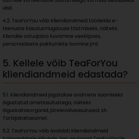
ostmise või teenuste osutamisega või muul seaduslikul
viisil.
4.2. TeaForYou võib Kliendiandmeid töödelda e-
teenuste kasutusmugavuse tõstmiseks, näiteks
Kliendile ostuajaloo kuvamine veebipoes,
personaalsete pakkumiste loomine jmt.
5. Kellele võib TeaForYou
kliendiandmeid edastada?
5.1. Kliendiandmeid jagatakse andmete saamiseks
õigustatud ametiasutustega, näiteks
õiguskaitseorganid, järelevalveasutused, sh
Tarbijakaitseamet.
5.2. TeaForYou võib avaldati Kliendiandmeid
kolmandatele isikutele, kes osutavad TeaForYou’le