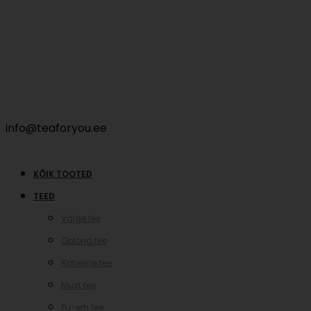
info@teaforyou.ee
KÕIK TOOTED
TEED
Valge tee
Oolong tee
Roheline tee
Must tee
Pu-erh tee