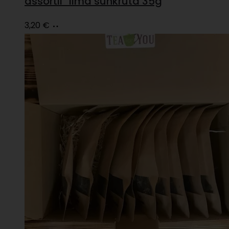
assortii” ilma suhkruta 35g
Lisa
3,20
€
korvi