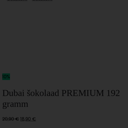
10%
Dubai šokolaad PREMIUM 192
gramm
Algne
Current
20,90
€
18,90
€
hind
price