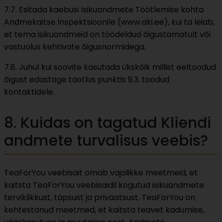
7.7. Esitada kaebusi Isikuandmete Töötlemise kohta
Andmekaitse Inspektsioonile (www.aki.ee), kui ta leiab,
et tema isikuandmeid on töödeldud õigustamatult või
vastuolus kehtivate õigusnormidega.
7.8. Juhul kui soovite kasutada ükskõik millist eeltoodud
õigust edastage taotlus punktis 9.3. toodud
kontaktidele.
8. Kuidas on tagatud Kliendi
andmete turvalisus veebis?
TeaForYou veebisait omab vajalikke meetmeid, et
kaitsta TeaForYou veebisaidil kogutud isikuandmete
terviklikkust, täpsust ja privaatsust. TeaForYou on
kehtestanud meetmed, et kaitsta teavet kadumise,