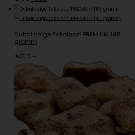
hind
price
korvi
oli:
is:
9,40 €.
4,70 €.
Dubai valge šokolaad PREMIUM 145
gramm
Loe
16,90
€
edasi