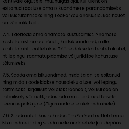
kehtivale õigusele, muuhulgas ajal, kui Klient on
esitanud taotluse oma Isikuandmete parandamiseks
või kustutamiseks ning TeaForYou analüüsib, kas nõuet
on võimalik täita.
7.4. Taotleda oma andmete kustutamist. Andmete
kustutamist ei saa nõuda, kui Isikuandmed, mille
kustutamist taotletakse Töödeldakse ka teistel alustel,
nt lepingu, raamatupidamise või juriidilise kohustuse
täitmiseks.
7.5. Saada oma Isikuandmed, mida ta on ise esitanud
ning mida Töödeldakse nõusoleku alusel või lepingu
täitmiseks, kirjalikult või elektroonselt, või kui see on
tehnilisely võimalik, edastada oma andmed teisele
teenusepakkujale (õigus andmete ülekandmisele).
7.6. Saada infot, kas ja kuidas TeaForYou töötleb tema
isikuandmeid ning saada neile andmetele juurdepääs.