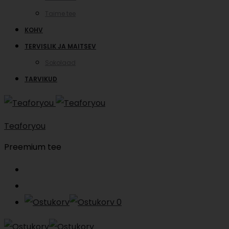
Taime tee
KOHV
TERVISLIK JA MAITSEV
Sokolaad
TARVIKUD
Teaforyou
Preemium tee
Search
Account
0