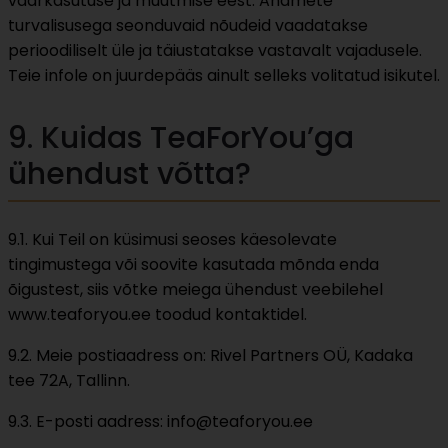
väärkasutuse ja muutmise eest. Andmete
turvalisusega seonduvaid nõudeid vaadatakse
perioodiliselt üle ja täiustatakse vastavalt vajadusele.
Teie infole on juurdepääs ainult selleks volitatud isikutel.
9. Kuidas TeaForYou’ga
ühendust võtta?
9.1. Kui Teil on küsimusi seoses käesolevate
tingimustega või soovite kasutada mõnda enda
õigustest, siis võtke meiega ühendust veebilehel
www.teaforyou.ee toodud kontaktidel.
9.2. Meie postiaadress on: Rivel Partners OÜ, Kadaka
tee 72A, Tallinn.
9.3. E-posti aadress: info@teaforyou.ee