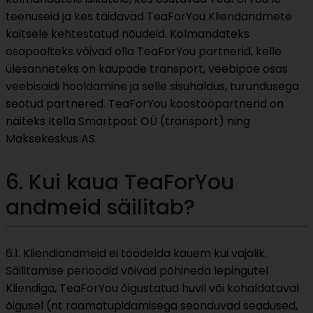
teenuseid ja kes täidavad TeaForYou Kliendandmete
kaitsele kehtestatud nõudeid. Kolmandateks
osapoolteks võivad olla TeaForYou partnerid, kelle
ülesanneteks on kaupade transport, veebipoe osas
veebisaidi hooldamine ja selle sisuhaldus, turundusega
seotud partnered. TeaForYou koostööpartnerid on
näiteks Itella Smartpost OÜ (transport) ning
Maksekeskus AS.
6. Kui kaua TeaForYou
andmeid säilitab?
6.1. Kliendiandmeid ei töödelda kauem kui vajalik.
Säilitamise perioodid võivad põhineda lepingutel
Kliendiga, TeaForYou õigustatud huvil või kohaldataval
õigusel (nt raamatupidamisega seonduvad seadused,