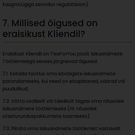
kaugmüügiga seonduv regulatsioon).
7. Millised õigused on
eraisikust Kliendil?
Eraisikust Kliendil on TeaForYou poolt Isikuandmete
Töötlemisega seoses järgnevad õigused:
7.1. Esitada taotlus oma ebaõigete isikuandmete
parandamiseks, kui need on ebapiisavad, väärad või
puudulikud;
7.2. Võtta osaliselt või täielikult tagasi oma nõusolek
Isikuandmete töötlemiseks (nt nõusolek
otseturunduspakkumiste saamiseks).
7.3. Piirata oma Isikuandmete töötlemist vastavalt