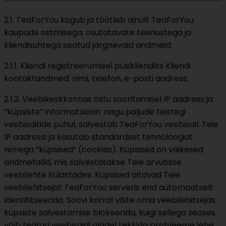
2.1. TeaForYou kogub ja töötleb ainult TeaForYou
kaupade ostmisega, osutatavate teenustega ja
kliendisuhtega seotud järgnevaid andmeid:
2.1.1. Kliendi registreerumisel püsikliendiks Kliendi
kontaktandmed: nimi, telefon, e-posti aadress;
2.1.2. Veebikeskkonnas ostu sooritamisel IP aadress ja
“küpsiste” informatsioon: nagu paljude teistegi
veebisaitide puhul, salvestab TeaForYou veebisait Teie
IP aadressi ja kasutab standardset tehnoloogiat
nimega “küpsised” (cookies). Küpsised on väikesed
andmefailid, mis salvestatakse Teie arvutisse
veebilehte külastades. Küpsised aitavad Teie
veebilehitsejat TeaForYou serveris end automaatselt
identifitseerida. Soovi korral võite oma veebilehitsejas
küpsiste salvestamise blokeerida, kuigi sellega seoses
võib teatud veebisaidi aladel tekkida probleeme lehe