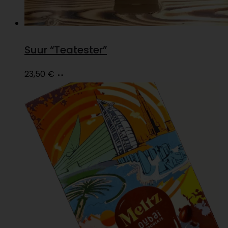
Suur “Teatester”
Lisa
23,50
€
korvi