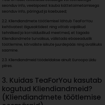
seonduv info, veebipoest kauba kättetoimetamisega
seonduv info, päringud ja kaebused;
2.2. Kliendiandmete töötlemisel lähtub TeaForYou
kehtivatest õigusaktidest ning võtab vajalikud
tehnilised ja korralduslikud meetmed, et tagada
Kliendiandmete turvalisus, välistada ebaseaduslik
töötlemine, kõrvaliste isikute juurdepääs ning avalikuks
saamine.
2.3. Kliendiandmeid töödeldakse ainult Euroopa Liidu
piires.
3. Kuidas TeaForYou kasutab
kogutud Kliendiandmeid?
(Kliendiandmete töötlemise