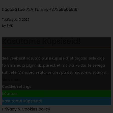
Kadaka tee 72A Tallinn, +37258505818
Teaforyou © 2025
by SMK
Kasutame küpsiseid!
See veebisait kasutab olulisi küpsiseid, et tagada selle õige
toimimine, ja jälgimisküpsiseid, et mõista, kuidas te sellega
suhtlete. Viimased seatakse alles pärast nõusoleku saamist.
View more
Cookies settings
Nõustun
Kasutame küpsiseid!
Privacy & Cookies policy