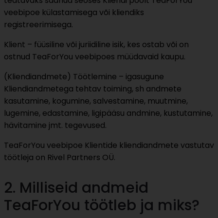
teatavaks saanud seoses Kliendi poolt TeaForYou
veebipoe külastamisega või kliendiks
registreerimisega.
Klient – füüsiline või juriidiline isik, kes ostab või on
ostnud TeaForYou veebipoes müüdavaid kaupu.
(Kliendiandmete) Töötlemine – igasugune
Kliendiandmetega tehtav toiming, sh andmete
kasutamine, kogumine, salvestamine, muutmine,
lugemine, edastamine, ligipääsu andmine, kustutamine,
hävitamine jmt. tegevused.
TeaForYou veebipoe Klientide kliendiandmete vastutav
töötleja on Rivel Partners OÜ.
2. Milliseid andmeid
TeaForYou töötleb ja miks?