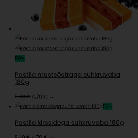
50%
Pastila mustsõstraga suhkruvaba
180g
Algne
Current
Lisa
9,40
€
4,70
€
hind
price
korvi
50%
oli:
is:
Pastila kirssidega suhkruvaba 180g
9,40 €.
4,70 €.
Algne
Current
Lisa
9,40
€
4,70
€