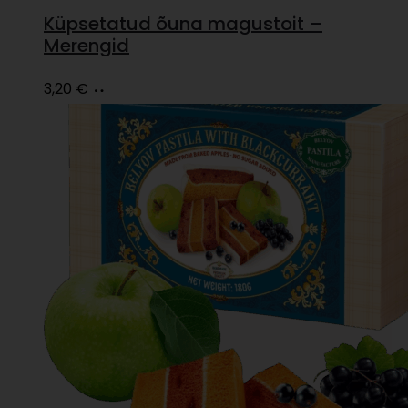
Küpsetatud õuna magustoit –
Merengid
Lisa
3,20
€
korvi