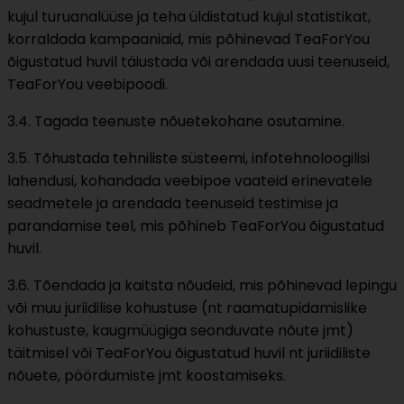
kujul turuanalüüse ja teha üldistatud kujul statistikat,
korraldada kampaaniaid, mis põhinevad TeaForYou
õigustatud huvil täiustada või arendada uusi teenuseid,
TeaForYou veebipoodi.
3.4. Tagada teenuste nõuetekohane osutamine.
3.5. Tõhustada tehniliste süsteemi, infotehnoloogilisi
lahendusi, kohandada veebipoe vaateid erinevatele
seadmetele ja arendada teenuseid testimise ja
parandamise teel, mis põhineb TeaForYou õigustatud
huvil.
3.6. Tõendada ja kaitsta nõudeid, mis põhinevad lepingu
või muu juriidilise kohustuse (nt raamatupidamislike
kohustuste, kaugmüügiga seonduvate nõute jmt)
täitmisel või TeaForYou õigustatud huvil nt juriidiliste
nõuete, pöördumiste jmt koostamiseks.