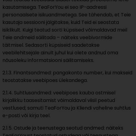
kasutamisega. TeaForYou ei seo IP-aadressi
personaalsete isikuandmetega. See tähendab, et Teie
kasutaja sessiooni jälgitakse, kuid Teid ei seostata
isiklikult. Kuigi teatud sorti küpsised võimaldavad meil
Teie andmeid säilitada – näiteks veebivormide
täitmisel. Sedasorti küpsiseid saadetakse
veebilehitsejale ainult juhul kui olete andnud oma
nõusoleku informatsiooni säilitamiseks.
2.1.3. Finantsandmed: pangakonto number, kui makseid
teostatakse veebipoes ülekandega.
2.1.4. Suhtlusandmed: veebipoes kauba ostmisel
kirjalikku taasesitamist võimaldaval viisil peetud
vestlused; samuti TeaForYou ja Kliendi vaheline suhtlus
e-posti või kirja teel.
2.1.5. Ostude ja teenustega seotud andmed: näiteks
TeaForYoust teostatud ostudega või teenustega