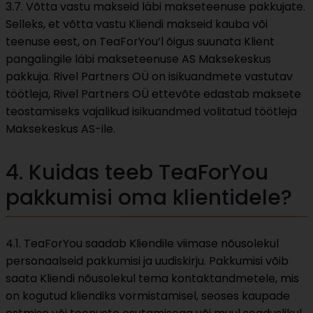
3.7. Võtta vastu makseid läbi makseteenuse pakkujate.
Selleks, et võtta vastu Kliendi makseid kauba või
teenuse eest, on TeaForYou’l õigus suunata Klient
pangalingile läbi makseteenuse AS Maksekeskus
pakkuja. Rivel Partners OÜ on isikuandmete vastutav
töötleja, Rivel Partners OÜ ettevõte edastab maksete
teostamiseks vajalikud isikuandmed volitatud töötleja
Maksekeskus AS-ile.
4. Kuidas teeb TeaForYou
pakkumisi oma klientidele?
4.1. TeaForYou saadab Kliendile viimase nõusolekul
personaalseid pakkumisi ja uudiskirju. Pakkumisi võib
saata Kliendi nõusolekul tema kontaktandmetele, mis
on kogutud kliendiks vormistamisel, seoses kaupade