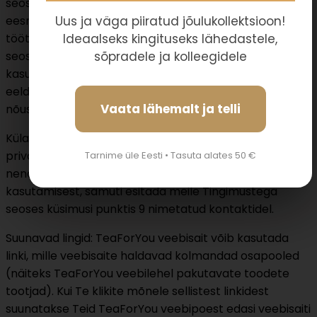
seoses, sealhulgas (a) milliseid andmeid ja millisel
Uus ja väga piiratud jõulukollektsioon!
eesmärgil me töötleme (b) kuidas TeaForYou infot
Ideaalseks kingituseks lähedastele,
töötleb (kasutab, avaldab jne); (c) Teie õigustest
sõpradele ja kolleegidele
seoses meiepoolse andmete kogumise ja
kasutamisega. TeaForYou veebipoodi külastades
eeldame, että olete käesolevaid Tingimusi lugenud ja
Vaata lähemalt ja telli
nõustute nendega.
Külastades TeaForYou veebilehte nõustute
privaatsuspoliitikaga. Kui Te mingil põhjusel ei nõustu
Tarnime üle Eesti • Tasuta alates 50 €
nende tingimustega, on Teil võimalik loobuda veebipoe
kasutamisest, samuti esitada meile Tingimustega
seoses küsimusi punktis 9 nimetatud kontaktidel.
Suunavad lingid: TeaForYou veebisait võib kasutada
linki, mille veebisaite haldavad kolmandad osapooled
(näiteks TeaForYou veebilehel pakutavate toodete
tootjad). Kui Te klikite mõnele sellistest linkidest
suunatakse Teid TeaForYou veebipoest edasi veebisaiti