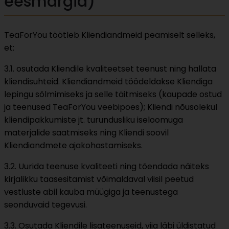
eesmärgid)
TeaForYou töötleb Kliendiandmeid peamiselt selleks,
et:
3.1. osutada Kliendile kvaliteetset teenust ning hallata
kliendisuhteid. Kliendiandmeid töödeldakse Kliendiga
lepingu sõlmimiseks ja selle täitmiseks (kaupade ostud
ja teenused TeaForYou veebipoes); Kliendi nõusolekul
kliendipakkumiste jt. turundusliku iseloomuga
materjalide saatmiseks ning Kliendi soovil
Kliendiandmete ajakohastamiseks.
3.2. Uurida teenuse kvaliteeti ning tõendada näiteks
kirjalikku taasesitamist võimaldaval viisil peetud
vestluste abil kauba müügiga ja teenustega
seonduvaid tegevusi.
3.3. Osutada Kliendile lisateenuseid, viia läbi üldistatud