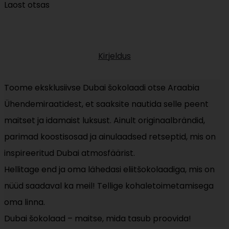
Laost otsas
oli:
is:
20,90 €.
18,90 €.
Kirjeldus
Toome eksklusiivse Dubai šokolaadi otse Araabia
Ühendemiraatidest, et saaksite nautida selle peent
maitset ja idamaist luksust. Ainult originaalbrändid,
parimad koostisosad ja ainulaadsed retseptid, mis on
inspireeritud Dubai atmosfäärist.
Hellitage end ja oma lähedasi eliitšokolaadiga, mis on
nüüd saadaval ka meil! Tellige kohaletoimetamisega
oma linna.
Dubai šokolaad – maitse, mida tasub proovida!