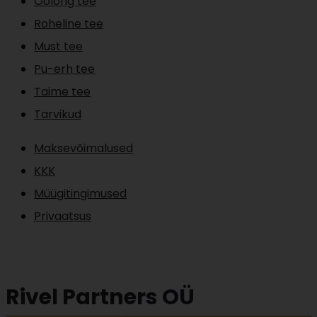
Oolong tee
Roheline tee
Must tee
Pu-erh tee
Taime tee
Tarvikud
Maksevõimalused
KKK
Müügitingimused
Privaatsus
Rivel Partners OÜ