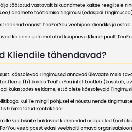
a töötatud vastavalt isikuandmete kaitse reeglitele ning
.ee) andmete töötlemise tingimusi (edaspidi Tingimused)
egistreerinud ennast TeaForYou veebipoe kliendiks ja osta
lduvad ka enne eelnimetatud kuupäeva Kliendi poolt TeaF
ed Kliendile tähendavad?
vaatsust. Käesolevad Tingimused annavad ülevaate meie ta
e töötleme (b) kuidas TeaForYou infot töötleb (kasutab, a
i külastades eeldame, että olete käesolevaid Tingimusi
itikaga. Kui Te mingil põhjusel ei nõustu nende tingimust
is 9 nimetatud kontaktidel.
i, mille veebisaite haldavad kolmandad osapooled (näitek
eaForYou veebipoest edasi veebisaiti omava organisatsioon