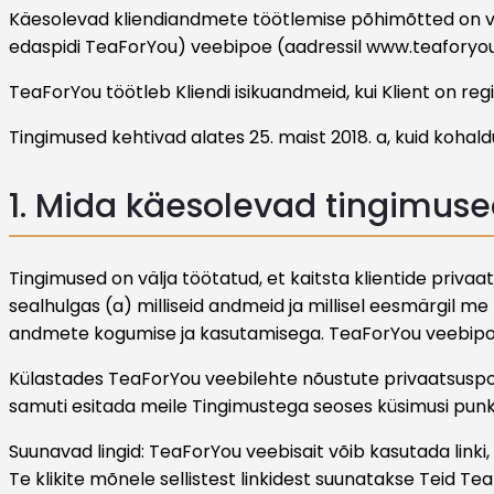
Käesolevad kliendiandmete töötlemise põhimõtted on välj
edaspidi TeaForYou) veebipoe (aadressil www.teaforyou
TeaForYou töötleb Kliendi isikuandmeid, kui Klient on r
Tingimused kehtivad alates 25. maist 2018. a, kuid koha
1. Mida käesolevad tingimus
Tingimused on välja töötatud, et kaitsta klientide pri
sealhulgas (a) milliseid andmeid ja millisel eesmärgil m
andmete kogumise ja kasutamisega. TeaForYou veebipood
Külastades TeaForYou veebilehte nõustute privaatsuspoli
samuti esitada meile Tingimustega seoses küsimusi punkt
Suunavad lingid: TeaForYou veebisait võib kasutada link
Te klikite mõnele sellistest linkidest suunatakse Teid T