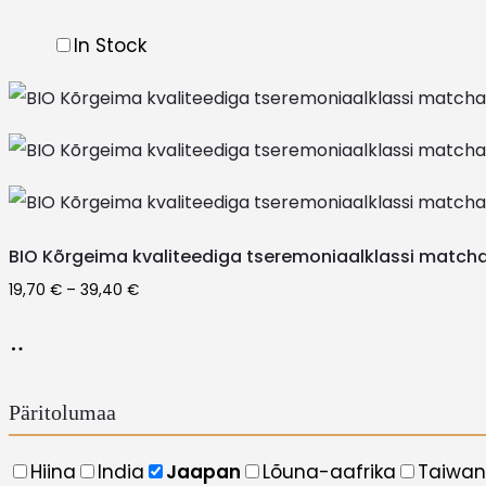
In Stock
BIO Kõrgeima kvaliteediga tseremoniaalklassi match
Price
19,70
€
–
39,40
€
range:
This
Vali
19,70 €
product
through
has
39,40 €
Päritolumaa
multiple
variants.
Hiina
India
Jaapan
Lõuna-aafrika
Taiwan