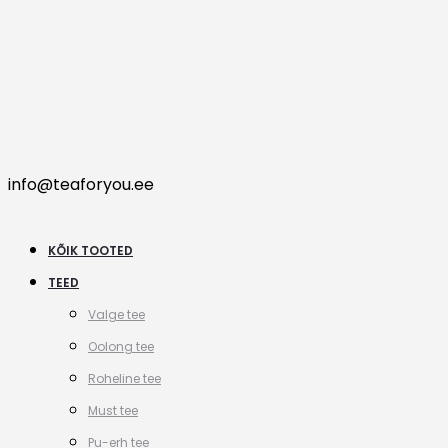
info@teaforyou.ee
KÕIK TOOTED
TEED
Valge tee
Oolong tee
Roheline tee
Must tee
Pu-erh tee