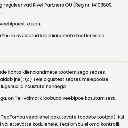
 reguleerivad Rivel Partners OÜ (Reg nr: 14103809,
.
b veebipoest kaupu.
orYou´le avaldatud kliendiandmete töötlemisele.
vade kohta kliendiandmete töötlemisega seoses,
valdab jne); (c) Teie õigustest seoses meiepoolse
 lugenud ja nõustute nendega.
ega, on Teil võimalik loobuda veebipoe kasutamisest,
s TeaForYou veebilehel pakutavate toodete tootjad). Kui
i või ettevõtte kodulehele. TeaForYou ei oma kontrolli