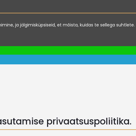
imimine, ja jälgimisküpsiseid, et mõista, kuidas te sellega suhtle
sutamise privaatsuspoliitika.