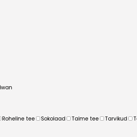
iwan
Roheline tee
Sokolaad
Taime tee
Tarvikud
T