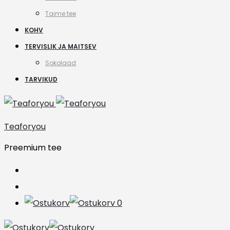
Taime tee
KOHV
TERVISLIK JA MAITSEV
Sokolaad
TARVIKUD
Teaforyou
Preemium tee
Search
Account
0