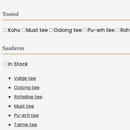
The
options
Tooted
may
Kohv
Must tee
Oolong tee
Pu-erh tee
Roh
be
chosen
Saadavus
on
the
In Stock
product
Valge tee
page
Oolong tee
Roheline tee
Must tee
Pu-erh tee
Taime tee