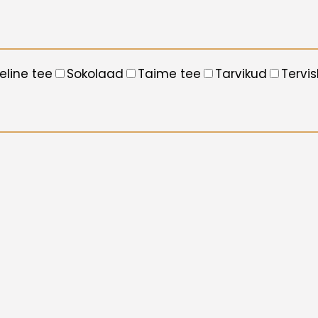
eline tee
Sokolaad
Taime tee
Tarvikud
Tervis
×
Kuldkoda & Mee Oolong
luksuslik duett
Uus ja väga piiratud jõulukollektsioon!
Ideaalseks kingituseks lähedastele,
sõpradele ja kolleegidele