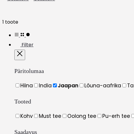
Näitan
1 toote
ainukest
tulemust
Filter
Close
Päritolumaa
Hiina
India
Jaapan
Lõuna-aafrika
Ta
Tooted
Kohv
Must tee
Oolong tee
Pu-erh tee
Saadavus