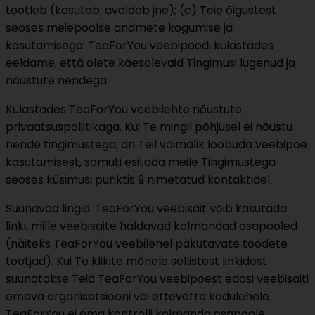
töötleb (kasutab, avaldab jne); (c) Teie õigustest
seoses meiepoolse andmete kogumise ja
kasutamisega. TeaForYou veebipoodi külastades
eeldame, että olete käesolevaid Tingimusi lugenud ja
nõustute nendega.
Külastades TeaForYou veebilehte nõustute
privaatsuspoliitikaga. Kui Te mingil põhjusel ei nõustu
nende tingimustega, on Teil võimalik loobuda veebipoe
kasutamisest, samuti esitada meile Tingimustega
seoses küsimusi punktis 9 nimetatud kontaktidel.
Suunavad lingid: TeaForYou veebisait võib kasutada
linki, mille veebisaite haldavad kolmandad osapooled
(näiteks TeaForYou veebilehel pakutavate toodete
tootjad). Kui Te klikite mõnele sellistest linkidest
suunatakse Teid TeaForYou veebipoest edasi veebisaiti
omava organisatsiooni või ettevõtte kodulehele.
TeaForYou ei oma kontrolli kolmanda osapoole