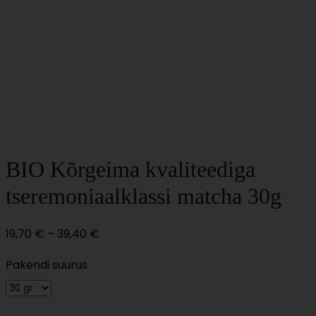
BIO Kõrgeima kvaliteediga
tseremoniaalklassi matcha 30g
Price
19,70
€
–
39,40
€
range:
Pakendi suurus
19,70 €
through
39,40 €