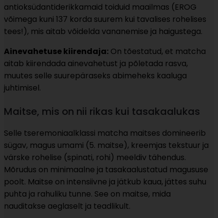
antioksüdantiderikkamaid toiduid maailmas (EROG
võimega kuni 137 korda suurem kui tavalises rohelises
tees!), mis aitab võidelda vananemise ja haigustega.
Ainevahetuse kiirendaja:
On tõestatud, et matcha
aitab kiirendada ainevahetust ja põletada rasva,
muutes selle suurepäraseks abimeheks kaaluga
juhtimisel.
Maitse, mis on nii rikas kui tasakaalukas
Selle tseremoniaalklassi matcha maitses domineerib
sügav, magus umami (5. maitse), kreemjas tekstuur ja
värske rohelise (spinati, rohi) meeldiv tähendus.
Mõrudus on minimaalne ja tasakaalustatud magususe
poolt. Maitse on intensiivne ja jätkub kaua, jättes suhu
puhta ja rahuliku tunne. See on maitse, mida
nauditakse aeglaselt ja teadlikult.