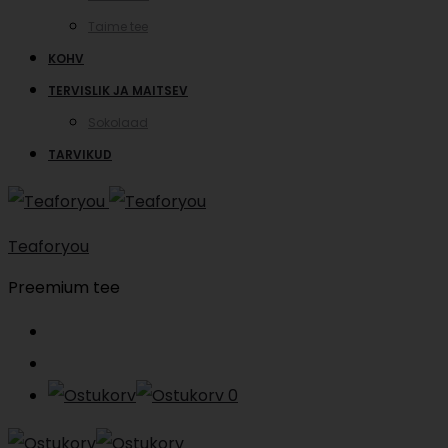
Taime tee
KOHV
TERVISLIK JA MAITSEV
Sokolaad
TARVIKUD
Teaforyou
Preemium tee
Search
Account
0