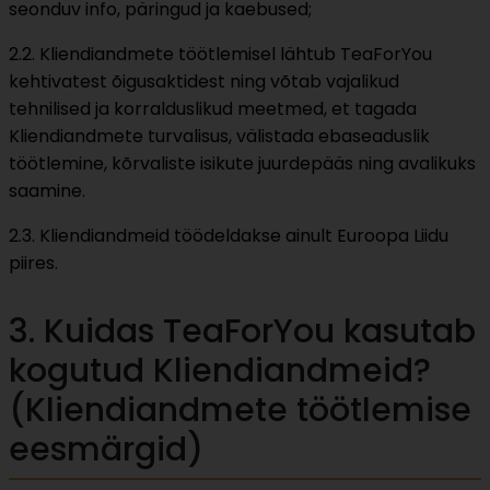
seonduv info, päringud ja kaebused;
2.2. Kliendiandmete töötlemisel lähtub TeaForYou
kehtivatest õigusaktidest ning võtab vajalikud
tehnilised ja korralduslikud meetmed, et tagada
Kliendiandmete turvalisus, välistada ebaseaduslik
töötlemine, kõrvaliste isikute juurdepääs ning avalikuks
saamine.
2.3. Kliendiandmeid töödeldakse ainult Euroopa Liidu
piires.
3. Kuidas TeaForYou kasutab
kogutud Kliendiandmeid?
(Kliendiandmete töötlemise
eesmärgid)