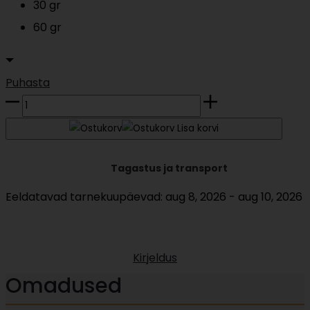
30 gr
60 gr
Puhasta
BIO
Kõrgeima
Lisa korvi
kvaliteediga
Tagastus ja transport
tseremoniaalklassi
matcha
Eeldatavad tarnekuupäevad: aug 8, 2026 - aug 10, 2026
30g
kogus
Kirjeldus
Omadused