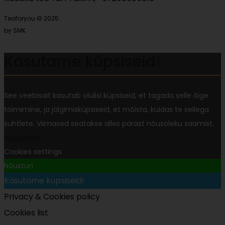
Teaforyou © 2025
by SMK
Kasutame küpsiseid!
See veebisait kasutab olulisi küpsiseid, et tagada selle õige
toimimine, ja jälgimisküpsiseid, et mõista, kuidas te sellega
suhtlete. Viimased seatakse alles pärast nõusoleku saamist.
View more
Cookies settings
Nõustun
Kasutame küpsiseid!
Privacy & Cookies policy
Cookies list