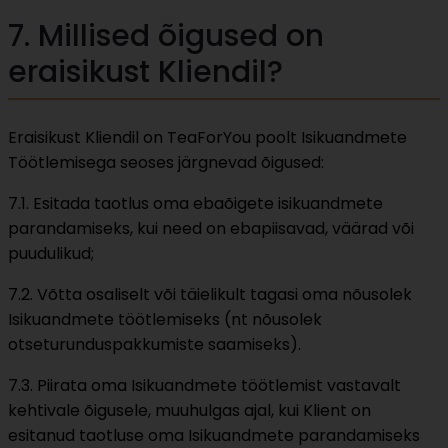
7. Millised õigused on
eraisikust Kliendil?
Eraisikust Kliendil on TeaForYou poolt Isikuandmete
Töötlemisega seoses järgnevad õigused:
7.1. Esitada taotlus oma ebaõigete isikuandmete
parandamiseks, kui need on ebapiisavad, väärad või
puudulikud;
7.2. Võtta osaliselt või täielikult tagasi oma nõusolek
Isikuandmete töötlemiseks (nt nõusolek
otseturunduspakkumiste saamiseks).
7.3. Piirata oma Isikuandmete töötlemist vastavalt
kehtivale õigusele, muuhulgas ajal, kui Klient on
esitanud taotluse oma Isikuandmete parandamiseks