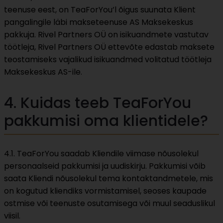
teenuse eest, on TeaForYou’l õigus suunata Klient
pangalingile läbi makseteenuse AS Maksekeskus
pakkuja. Rivel Partners OÜ on isikuandmete vastutav
töötleja, Rivel Partners OÜ ettevõte edastab maksete
teostamiseks vajalikud isikuandmed volitatud töötleja
Maksekeskus AS-ile.
4. Kuidas teeb TeaForYou
pakkumisi oma klientidele?
4.1. TeaForYou saadab Kliendile viimase nõusolekul
personaalseid pakkumisi ja uudiskirju. Pakkumisi võib
saata Kliendi nõusolekul tema kontaktandmetele, mis
on kogutud kliendiks vormistamisel, seoses kaupade
ostmise või teenuste osutamisega või muul seaduslikul
viisil.