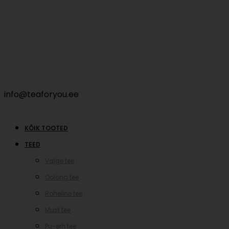
info@teaforyou.ee
KÕIK TOOTED
TEED
Valge tee
Oolong tee
Roheline tee
Must tee
Pu-erh tee