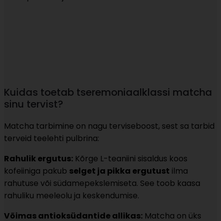
Kuidas toetab tseremoniaalklassi matcha
sinu tervist?
Matcha tarbimine on nagu terviseboost, sest sa tarbid
terveid teelehti pulbrina:
Rahulik ergutus:
Kõrge L-teaniini sisaldus koos
kofeiiniga pakub
selget ja pikka ergutust
ilma
rahutuse või südamepekslemiseta. See toob kaasa
rahuliku meeleolu ja keskendumise.
Võimas antioksüdantide allikas:
Matcha on üks