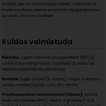
Lühidalt, see on matcha tippkvaliteet – ideaalne nii
traditsiooniliseks teetseremooniaks kui igapäevaseks
terviseks. Soovitan kindlasti!
Kuidas valmistuda
Päritolu:
Japani, kasvatatud orgaaniliselt (BIO) ja
varjatud kasvutingimustes. Tüüpiliselt Uji, Nishio või
teised kuulsad matcha piirkonnad.
Nootide:
Sügav umami (5. maitse), magus, kreemjas,
värske rohelise (spinati, rohi), õrn taimne.
Traditsiooniline valmistamine (Chado):
Kasuta
sooja vett (umbes 80°C). Lase 2-4 grammi (1-2 tl)