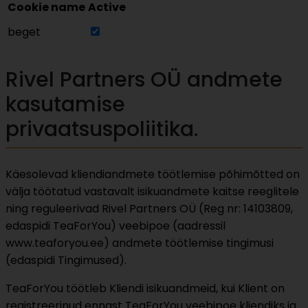
Cookie name
Active
beget
Rivel Partners OÜ andmete
kasutamise
privaatsuspoliitika.
Käesolevad kliendiandmete töötlemise põhimõtted on
välja töötatud vastavalt isikuandmete kaitse reeglitele
ning reguleerivad Rivel Partners OÜ (Reg nr: 14103809,
edaspidi TeaForYou) veebipoe (aadressil
www.teaforyou.ee) andmete töötlemise tingimusi
(edaspidi Tingimused).
TeaForYou töötleb Kliendi isikuandmeid, kui Klient on
registreerinud ennast TeaForYou veebipoe kliendiks ja