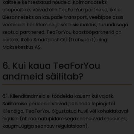
kaitsele kehtestatud nõudeid. Kolmandateks
osapoolteks võivad olla TeaForYou partnerid, kelle
ülesanneteks on kaupade transport, veebipoe osas
veebisaidi hooldamine ja selle sisuhaldus, turundusega
seotud partnered. TeaForYou koostööpartnerid on
näiteks Itella Smartpost OÜ (transport) ning
Maksekeskus AS.
6. Kui kaua TeaForYou
andmeid säilitab?
6.1. Kliendiandmeid ei töödelda kauem kui vajalik.
Säilitamise perioodid võivad põhineda lepingutel
Kliendiga, TeaForYou õigustatud huvil või kohaldataval
õigusel (nt raamatupidamisega seonduvad seadused,
kaugmüügiga seonduv regulatsioon).