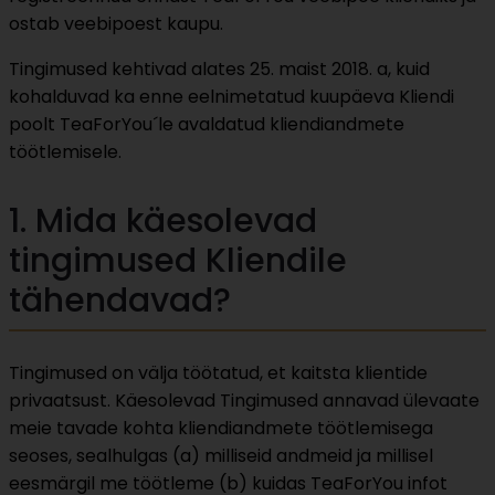
ostab veebipoest kaupu.
Tingimused kehtivad alates 25. maist 2018. a, kuid
kohalduvad ka enne eelnimetatud kuupäeva Kliendi
poolt TeaForYou´le avaldatud kliendiandmete
töötlemisele.
1. Mida käesolevad
tingimused Kliendile
tähendavad?
Tingimused on välja töötatud, et kaitsta klientide
privaatsust. Käesolevad Tingimused annavad ülevaate
meie tavade kohta kliendiandmete töötlemisega
seoses, sealhulgas (a) milliseid andmeid ja millisel
eesmärgil me töötleme (b) kuidas TeaForYou infot