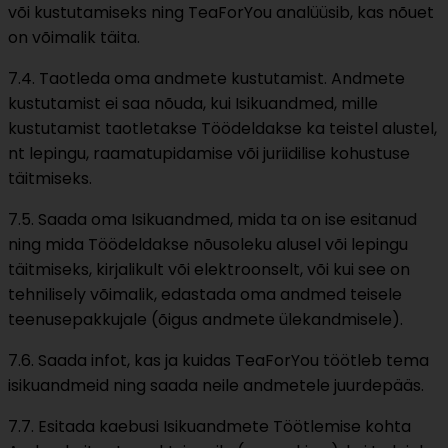
või kustutamiseks ning TeaForYou analüüsib, kas nõuet
on võimalik täita.
7.4. Taotleda oma andmete kustutamist. Andmete
kustutamist ei saa nõuda, kui Isikuandmed, mille
kustutamist taotletakse Töödeldakse ka teistel alustel,
nt lepingu, raamatupidamise või juriidilise kohustuse
täitmiseks.
7.5. Saada oma Isikuandmed, mida ta on ise esitanud
ning mida Töödeldakse nõusoleku alusel või lepingu
täitmiseks, kirjalikult või elektroonselt, või kui see on
tehnilisely võimalik, edastada oma andmed teisele
teenusepakkujale (õigus andmete ülekandmisele).
7.6. Saada infot, kas ja kuidas TeaForYou töötleb tema
isikuandmeid ning saada neile andmetele juurdepääs.
7.7. Esitada kaebusi Isikuandmete Töötlemise kohta