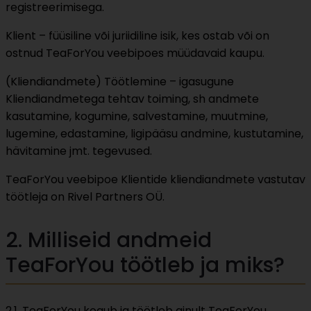
registreerimisega.
Klient – füüsiline või juriidiline isik, kes ostab või on
ostnud TeaForYou veebipoes müüdavaid kaupu.
(Kliendiandmete) Töötlemine – igasugune
Kliendiandmetega tehtav toiming, sh andmete
kasutamine, kogumine, salvestamine, muutmine,
lugemine, edastamine, ligipääsu andmine, kustutamine,
hävitamine jmt. tegevused.
TeaForYou veebipoe Klientide kliendiandmete vastutav
töötleja on Rivel Partners OÜ.
2. Milliseid andmeid
TeaForYou töötleb ja miks?
2.1. TeaForYou kogub ja töötleb ainult TeaForYou