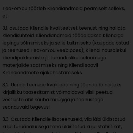
TeaForYou töötleb Kliendiandmeid peamiselt selleks,
et:
3.1. osutada Kliendile kvaliteetset teenust ning hallata
kliendisuhteid. Kliendiandmeid töödeldakse Kliendiga
lepingu sõlmimiseks ja selle täitmiseks (kaupade ostud
ja teenused TeaForYou veebipoes); Kliendi nõusolekul
kliendipakkumiste jt. turundusliku iseloomuga
materjalide saatmiseks ning Kliendi soovil
Kliendiandmete ajakohastamiseks.
3.2. Uurida teenuse kvaliteeti ning tõendada näiteks
kirjalikku taasesitamist võimaldaval viisil peetud
vestluste abil kauba müügiga ja teenustega
seonduvaid tegevusi.
3.3. Osutada Kliendile lisateenuseid, viia läbi üldistatud
kujul turuanalüüse ja teha üldistatud kujul statistikat,