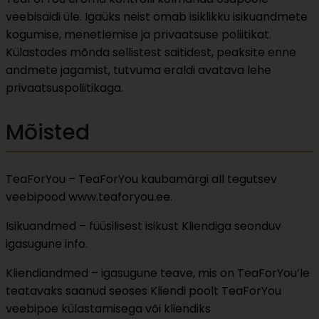
veebisaidi üle. Igaüks neist omab isiklikku isikuandmete
kogumise, menetlemise ja privaatsuse poliitikat.
Külastades mõnda sellistest saitidest, peaksite enne
andmete jagamist, tutvuma eraldi avatava lehe
privaatsuspoliitikaga.
Mõisted
TeaForYou – TeaForYou kaubamärgi all tegutsev
veebipood www.teaforyou.ee.
Isikuandmed – füüsilisest isikust Kliendiga seonduv
igasugune info.
Kliendiandmed – igasugune teave, mis on TeaForYou’le
teatavaks saanud seoses Kliendi poolt TeaForYou
veebipoe külastamisega või kliendiks