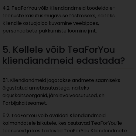
4.2. TeaForYou võib Kliendiandmeid töödelda e-
teenuste kasutusmugavuse tõstmiseks, näiteks
Kliendile ostuajaloo kuvamine veebipoes,
personaalsete pakkumiste loomine jmt.
5. Kellele võib TeaForYou
kliendiandmeid edastada?
5.1. Kliendiandmeid jagatakse andmete saamiseks
õigustatud ametiasutustega, näiteks
õiguskaitseorganid, järelevalveasutused, sh
Tarbijakaitseamet.
5.2. TeaForYou võib avaldati Kliendiandmeid
kolmandatele isikutele, kes osutavad TeaForYou’le
teenuseid ja kes täidavad TeaForYou Kliendandmete