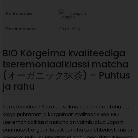
Päritolumaa
Jaapan
Pakendi suurus
30 gr
60 gr
BIO Kõrgeima kvaliteediga
tseremoniaalklassi matcha
(オーガニック抹茶) – Puhtus
ja rahu
Tere, teesõber! Kas oled valmis naudima matcha tee
kõige puhtamat ja kõrgeimat kvaliteeti? See BIO
tseremoniaalklassi matcha on valmistatud Japani
parimatest orgaanilistest tencha teelehtedest, mis on
peeneks pulbriks jahvatatud. Tegu pole lihtsalt joogiga,