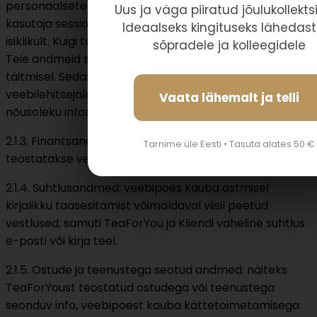
personaalsete isikuandmetega. See tähendab, et Teie
Uus ja väga piiratud jõulukollekts
kasutaja sessiooni jälgitakse, kuid Teid ei seostata
Ideaalseks kingituseks lähedast
isiklikult. Kuigi teatud sorti küpsised võimaldavad meil
sõpradele ja kolleegidele
Teie andmeid säilitada – näiteks veebivormide
täitmisel. Sedasorti küpsiseid saadetakse
veebilehitsejale ainult juhul kui olete andnud oma
Vaata lähemalt ja telli
nõusoleku informatsiooni säilitamiseks.
2.1.3. Finantsandmed: pangakonto number, kui makseid
Tarnime üle Eesti • Tasuta alates 50 €
teostatakse veebipoes ülekandega.
2.1.4. Suhtlusandmed: veebipoes kauba ostmisel
kirjalikku taasesitamist võimaldaval viisil peetud
vestlused; samuti TeaForYou ja Kliendi vaheline suhtlus
e-posti või kirja teel.
2.1.5. Ostude ja teenustega seotud andmed: näiteks
TeaForYoust teostatud ostudega või teenustega
seonduv info, veebipoest kauba kättetoimetamisega