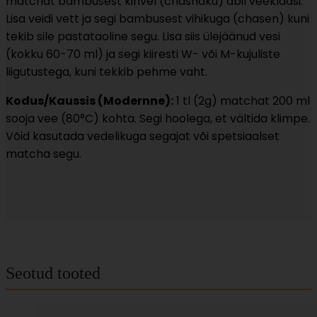
matchat bambusest kihvel (chashaku) abil veeklaasi.
Lisa veidi vett ja segi bambusest vihikuga (chasen) kuni
tekib sile pastataoline segu. Lisa siis ülejäänud vesi
(kokku 60-70 ml) ja segi kiiresti W- või M-kujuliste
liigutustega, kuni tekkib pehme vaht.
Kodus/Kaussis (Modernne):
1 tl (2g) matchat 200 ml
sooja vee (80°C) kohta. Segi hoolega, et vältida klimpe.
Võid kasutada vedelikuga segajat või spetsiaalset
matcha segu.
Seotud tooted