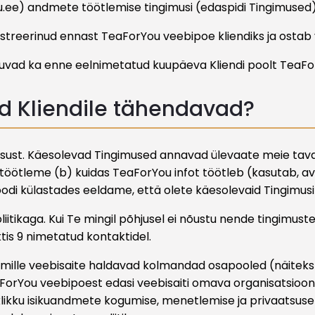
.ee) andmete töötlemise tingimusi (edaspidi Tingimused)
egistreerinud ennast TeaForYou veebipoe kliendiks ja osta
lduvad ka enne eelnimetatud kuupäeva Kliendi poolt TeaF
ed Kliendile tähendavad?
vaatsust. Käesolevad Tingimused annavad ülevaate meie ta
e töötleme (b) kuidas TeaForYou infot töötleb (kasutab, a
i külastades eeldame, että olete käesolevaid Tingimusi
itikaga. Kui Te mingil põhjusel ei nõustu nende tingimust
is 9 nimetatud kontaktidel.
i, mille veebisaite haldavad kolmandad osapooled (näitek
eaForYou veebipoest edasi veebisaiti omava organisatsioon
likku isikuandmete kogumise, menetlemise ja privaatsuse po