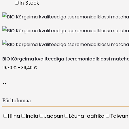
In Stock
BIO Kõrgeima kvaliteediga tseremoniaalklassi match
Price
19,70
€
–
39,40
€
range:
This
Vali
19,70 €
product
through
has
39,40 €
Päritolumaa
multiple
variants.
Hiina
India
Jaapan
Lõuna-aafrika
Taiwan
The