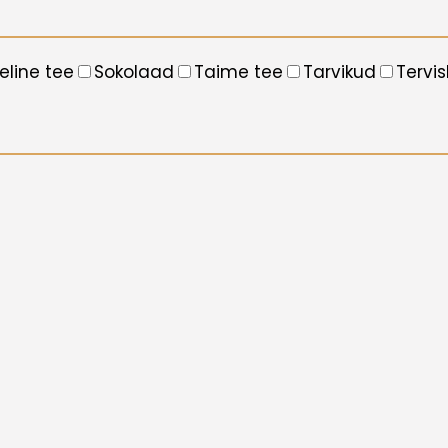
eline tee
Sokolaad
Taime tee
Tarvikud
Tervis
×
Kuldkoda & Mee Oolong
luksuslik duett
Uus ja väga piiratud jõulukollektsioon!
Ideaalseks kingituseks lähedastele,
sõpradele ja kolleegidele