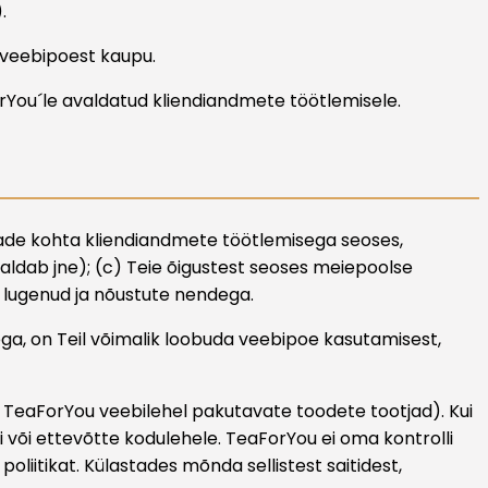
.
b veebipoest kaupu.
orYou´le avaldatud kliendiandmete töötlemisele.
vade kohta kliendiandmete töötlemisega seoses,
valdab jne); (c) Teie õigustest seoses meiepoolse
 lugenud ja nõustute nendega.
ega, on Teil võimalik loobuda veebipoe kasutamisest,
s TeaForYou veebilehel pakutavate toodete tootjad). Kui
i või ettevõtte kodulehele. TeaForYou ei oma kontrolli
liitikat. Külastades mõnda sellistest saitidest,