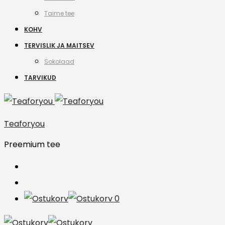
Taime tee
KOHV
TERVISLIK JA MAITSEV
Sokolaad
TARVIKUD
Teaforyou
Preemium tee
Search
Account
0