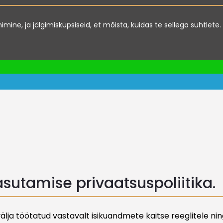
imimine, ja jälgimisküpsiseid, et mõista, kuidas te sellega suhtle
sutamise privaatsuspoliitika.
a töötatud vastavalt isikuandmete kaitse reeglitele ning