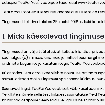
edaspidi TeaForYou) veebipoe (aadressil www.teaforyou
TeaForYou töötleb Kliendi isikuandmeid, kui Klient on r
Tingimused kehtivad alates 25. maist 2018. a, kuid koha
1. Mida käesolevad tingimus
Tingimused on välja töötatud, et kaitsta klientide pri
sealhulgas (a) milliseid andmeid ja millisel eesmärgil m
andmete kogumise ja kasutamisega. TeaForYou veebipood
Külastades TeaForYou veebilehte nõustute privaatsuspoli
samuti esitada meile Tingimustega seoses küsimusi punkt
Suunavad lingid: TeaForYou veebisait võib kasutada link
Te klikite mõnele sellistest linkidest suunatakse Teid T
kolmanda osapoole veebisaidi üle. Igaüks neist omab isik