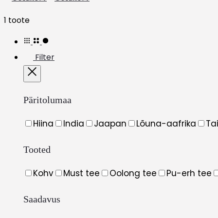
Näitan
1 toote
ainukest
tulemust
Filter
Close
Päritolumaa
Hiina
India
Jaapan
Lõuna-aafrika
Ta
Tooted
Kohv
Must tee
Oolong tee
Pu-erh tee
Saadavus