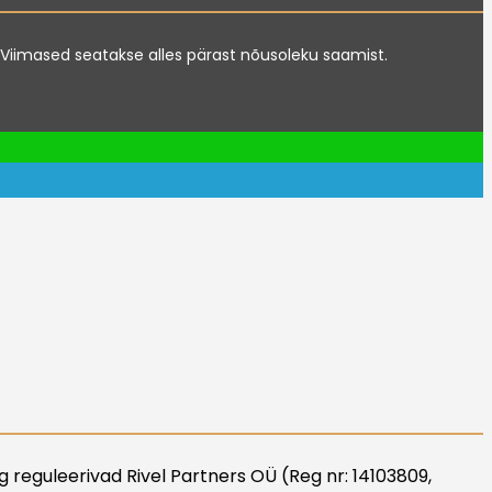
te. Viimased seatakse alles pärast nõusoleku saamist.
 reguleerivad Rivel Partners OÜ (Reg nr: 14103809,