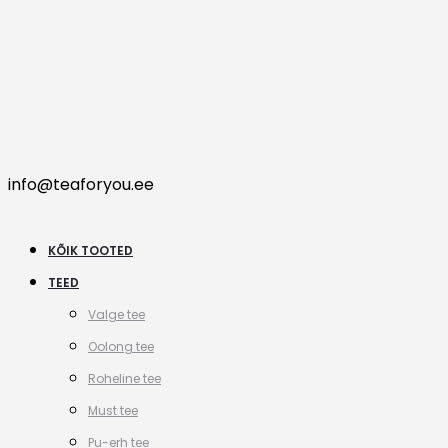
info@teaforyou.ee
KÕIK TOOTED
TEED
Valge tee
Oolong tee
Roheline tee
Must tee
Pu-erh tee