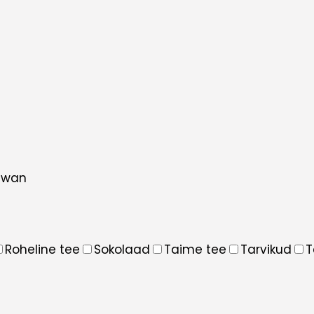
iwan
Roheline tee
Sokolaad
Taime tee
Tarvikud
T