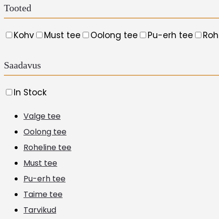
options
Tooted
may
Kohv
Must tee
Oolong tee
Pu-erh tee
Roh
be
chosen
Saadavus
on
the
In Stock
product
Valge tee
page
Oolong tee
Roheline tee
Must tee
Pu-erh tee
Taime tee
Tarvikud