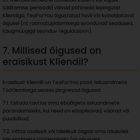
Säilitamise perioodid võivad põhineda lepingutel
Kliendiga, TeaForYou õigustatud huvil või kohaldataval
õigusel (nt raamatupidamisega seonduvad seadused,
kaugmüügiga seonduv regulatsioon).
7. Millised õigused on
eraisikust Kliendil?
Eraisikust Kliendil on TeaForYou poolt Isikuandmete
Töötlemisega seoses järgnevad õigused:
7.1. Esitada taotlus oma ebaõigete isikuandmete
parandamiseks, kui need on ebapiisavad, väärad või
puudulikud;
7.2. Võtta osaliselt või täielikult tagasi oma nõusolek
Isikuandmete töötlemiseks (nt nõusolek