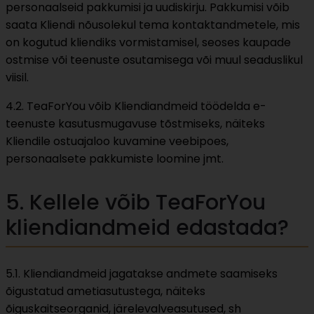
personaalseid pakkumisi ja uudiskirju. Pakkumisi võib
saata Kliendi nõusolekul tema kontaktandmetele, mis
on kogutud kliendiks vormistamisel, seoses kaupade
ostmise või teenuste osutamisega või muul seaduslikul
viisil.
4.2. TeaForYou võib Kliendiandmeid töödelda e-
teenuste kasutusmugavuse tõstmiseks, näiteks
Kliendile ostuajaloo kuvamine veebipoes,
personaalsete pakkumiste loomine jmt.
5. Kellele võib TeaForYou
kliendiandmeid edastada?
5.1. Kliendiandmeid jagatakse andmete saamiseks
õigustatud ametiasutustega, näiteks
õiguskaitseorganid, järelevalveasutused, sh