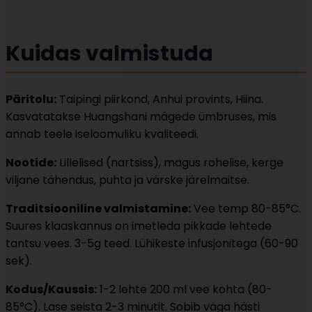
Kuidas
valmistuda
Päritolu:
Taipingi piirkond, Anhui provints, Hiina.
Kasvatatakse Huangshani mägede ümbruses, mis
annab teele iseloomuliku kvaliteedi.
Nootide:
Lillelised (nartsiss), magus rohelise, kerge
viljane tähendus, puhta ja värske järelmaitse.
Traditsiooniline valmistamine:
Vee temp 80-85°C.
Suures klaaskannus on imetleda pikkade lehtede
tantsu vees. 3-5g teed. Lühikeste infusjonitega (60-90
sek).
Kodus/Kaussis:
1-2 lehte 200 ml vee kohta (80-
85°C). Lase seista 2-3 minutit. Sobib väga hästi