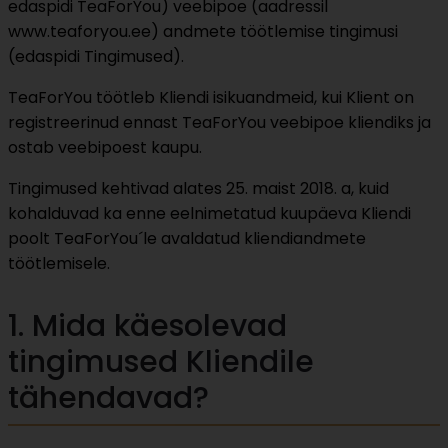
edaspidi TeaForYou) veebipoe (aadressil
www.teaforyou.ee) andmete töötlemise tingimusi
(edaspidi Tingimused).
TeaForYou töötleb Kliendi isikuandmeid, kui Klient on
registreerinud ennast TeaForYou veebipoe kliendiks ja
ostab veebipoest kaupu.
Tingimused kehtivad alates 25. maist 2018. a, kuid
kohalduvad ka enne eelnimetatud kuupäeva Kliendi
poolt TeaForYou´le avaldatud kliendiandmete
töötlemisele.
1. Mida käesolevad
tingimused Kliendile
tähendavad?