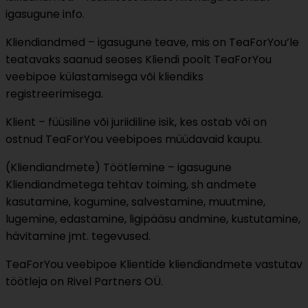
igasugune info.
Kliendiandmed – igasugune teave, mis on TeaForYou’le
teatavaks saanud seoses Kliendi poolt TeaForYou
veebipoe külastamisega või kliendiks
registreerimisega.
Klient – füüsiline või juriidiline isik, kes ostab või on
ostnud TeaForYou veebipoes müüdavaid kaupu.
(Kliendiandmete) Töötlemine – igasugune
Kliendiandmetega tehtav toiming, sh andmete
kasutamine, kogumine, salvestamine, muutmine,
lugemine, edastamine, ligipääsu andmine, kustutamine,
hävitamine jmt. tegevused.
TeaForYou veebipoe Klientide kliendiandmete vastutav
töötleja on Rivel Partners OÜ.