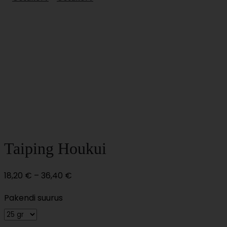
Taiping Houkui
Price
18,20
€
–
36,40
€
range:
Pakendi suurus
18,20 €
through
36,40 €