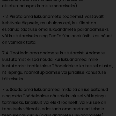
otseturunduspakkumiste saamiseks).
7.3. Piirata oma Isikuandmete töötlemist vastavalt
kehtivale õigusele, muuhulgas ajal, kui Klient on
esitanud taotluse oma Isikuandmete parandamiseks
või kustutamiseks ning TeaForYou analüüsib, kas nõuet
on võimalik täita.
7.4. Taotleda oma andmete kustutamist. Andmete
kustutamist ei saa nõuda, kui Isikuandmed, mille
kustutamist taotletakse Töödeldakse ka teistel alustel,
nt lepingu, raamatupidamise või juriidilise kohustuse
täitmiseks.
7.5. Saada oma Isikuandmed, mida ta on ise esitanud
ning mida Töödeldakse nõusoleku alusel või lepingu
täitmiseks, kirjalikult või elektroonselt, või kui see on
tehnilisely võimalik, edastada oma andmed teisele
teenusepakkujale (õigus andmete ülekandmisele).