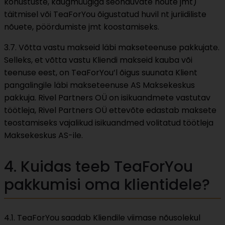
kohustuste, kaugmüügiga seonduvate nõute jmt)
täitmisel või TeaForYou õigustatud huvil nt juriidiliste
nõuete, pöördumiste jmt koostamiseks.
3.7. Võtta vastu makseid läbi makseteenuse pakkujate.
Selleks, et võtta vastu Kliendi makseid kauba või
teenuse eest, on TeaForYou’l õigus suunata Klient
pangalingile läbi makseteenuse AS Maksekeskus
pakkuja. Rivel Partners OÜ on isikuandmete vastutav
töötleja, Rivel Partners OÜ ettevõte edastab maksete
teostamiseks vajalikud isikuandmed volitatud töötleja
Maksekeskus AS-ile.
4. Kuidas teeb TeaForYou
pakkumisi oma klientidele?
4.1. TeaForYou saadab Kliendile viimase nõusolekul