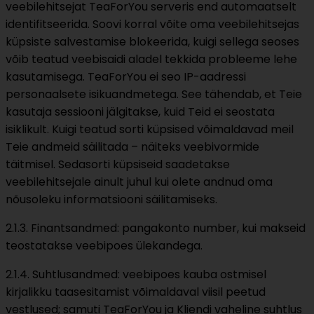
veebilehitsejat TeaForYou serveris end automaatselt
identifitseerida. Soovi korral võite oma veebilehitsejas
küpsiste salvestamise blokeerida, kuigi sellega seoses
võib teatud veebisaidi aladel tekkida probleeme lehe
kasutamisega. TeaForYou ei seo IP-aadressi
personaalsete isikuandmetega. See tähendab, et Teie
kasutaja sessiooni jälgitakse, kuid Teid ei seostata
isiklikult. Kuigi teatud sorti küpsised võimaldavad meil
Teie andmeid säilitada – näiteks veebivormide
täitmisel. Sedasorti küpsiseid saadetakse
veebilehitsejale ainult juhul kui olete andnud oma
nõusoleku informatsiooni säilitamiseks.
2.1.3. Finantsandmed: pangakonto number, kui makseid
teostatakse veebipoes ülekandega.
2.1.4. Suhtlusandmed: veebipoes kauba ostmisel
kirjalikku taasesitamist võimaldaval viisil peetud
vestlused; samuti TeaForYou ja Kliendi vaheline suhtlus