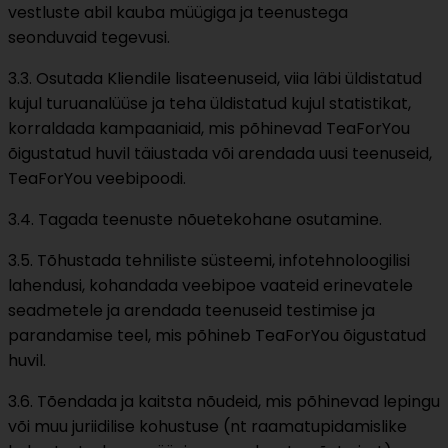
vestluste abil kauba müügiga ja teenustega
seonduvaid tegevusi.
3.3. Osutada Kliendile lisateenuseid, viia läbi üldistatud
kujul turuanalüüse ja teha üldistatud kujul statistikat,
korraldada kampaaniaid, mis põhinevad TeaForYou
õigustatud huvil täiustada või arendada uusi teenuseid,
TeaForYou veebipoodi.
3.4. Tagada teenuste nõuetekohane osutamine.
3.5. Tõhustada tehniliste süsteemi, infotehnoloogilisi
lahendusi, kohandada veebipoe vaateid erinevatele
seadmetele ja arendada teenuseid testimise ja
parandamise teel, mis põhineb TeaForYou õigustatud
huvil.
3.6. Tõendada ja kaitsta nõudeid, mis põhinevad lepingu
või muu juriidilise kohustuse (nt raamatupidamislike