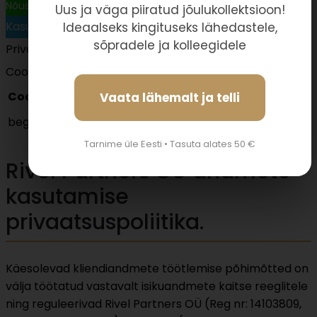
Nõustun
Uus ja väga piiratud jõulukollektsioon!
Kasutame küpsiseid!
Ideaalseks kingituseks lähedastele,
sõpradele ja kolleegidele
Privacy & Cookies policy
Cookies list
Cookie name
Active
Vaata lähemalt ja telli
beget
Tarnime üle Eesti • Tasuta alates 50 €
Rivel Partners OÜ andmete
kasutamise
privaatsuspoliitika.
Käesolevad kliendiandmete töötlemise põhimõtted on
välja töötatud vastavalt isikuandmete kaitse reeglitele
ning reguleerivad Rivel Partners OÜ (Reg nr: 14103809,