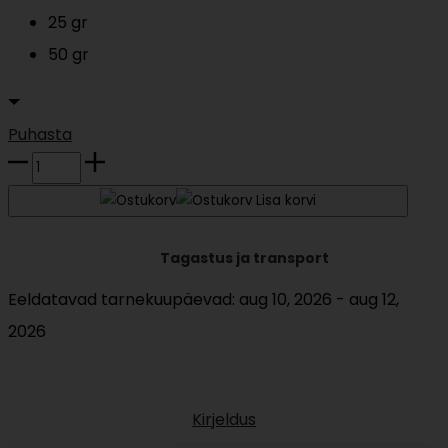
25 gr
50 gr
Puhasta
Taiping
Houkui
Lisa korvi
kogus
Tagastus ja transport
Eeldatavad tarnekuupäevad: aug 10, 2026 - aug 12,
2026
Kirjeldus