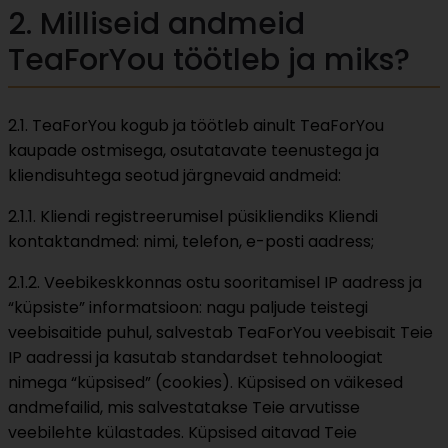
2. Milliseid andmeid
TeaForYou töötleb ja miks?
2.1. TeaForYou kogub ja töötleb ainult TeaForYou
kaupade ostmisega, osutatavate teenustega ja
kliendisuhtega seotud järgnevaid andmeid:
2.1.1. Kliendi registreerumisel püsikliendiks Kliendi
kontaktandmed: nimi, telefon, e-posti aadress;
2.1.2. Veebikeskkonnas ostu sooritamisel IP aadress ja
“küpsiste” informatsioon: nagu paljude teistegi
veebisaitide puhul, salvestab TeaForYou veebisait Teie
IP aadressi ja kasutab standardset tehnoloogiat
nimega “küpsised” (cookies). Küpsised on väikesed
andmefailid, mis salvestatakse Teie arvutisse
veebilehte külastades. Küpsised aitavad Teie