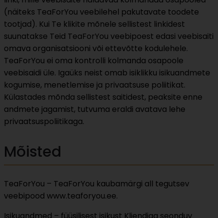
(näiteks TeaForYou veebilehel pakutavate toodete
tootjad). Kui Te klikite mõnele sellistest linkidest
suunatakse Teid TeaForYou veebipoest edasi veebisaiti
omava organisatsiooni või ettevõtte kodulehele.
TeaForYou ei oma kontrolli kolmanda osapoole
veebisaidi üle. Igaüks neist omab isiklikku isikuandmete
kogumise, menetlemise ja privaatsuse poliitikat.
Külastades mõnda sellistest saitidest, peaksite enne
andmete jagamist, tutvuma eraldi avatava lehe
privaatsuspoliitikaga.
Mõisted
TeaForYou – TeaForYou kaubamärgi all tegutsev
veebipood www.teaforyou.ee.
Isikuandmed – füüsilisest isikust Kliendiga seonduv