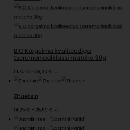
BIO Kõrgeima kvaliteediga
tseremoniaalklassi matcha 30g
Price
Vali
This
19,70
€
–
39,40
€
range:
product
19,70 €
has
Zhuetsin
through
multiple
39,40 €
variants.
Price
Vali
This
14,25
€
–
28,50
€
The
range:
product
options
14,25 €
has