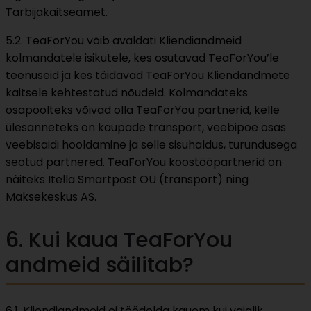
Tarbijakaitseamet.
5.2. TeaForYou võib avaldati Kliendiandmeid
kolmandatele isikutele, kes osutavad TeaForYou’le
teenuseid ja kes täidavad TeaForYou Kliendandmete
kaitsele kehtestatud nõudeid. Kolmandateks
osapoolteks võivad olla TeaForYou partnerid, kelle
ülesanneteks on kaupade transport, veebipoe osas
veebisaidi hooldamine ja selle sisuhaldus, turundusega
seotud partnered. TeaForYou koostööpartnerid on
näiteks Itella Smartpost OÜ (transport) ning
Maksekeskus AS.
6. Kui kaua TeaForYou
andmeid säilitab?
6.1. Kliendiandmeid ei töödelda kauem kui vajalik.