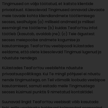
Tingimused on välja töötatud, et kaitsta klientide
privaatsust. Käesolevad Tingimused annavad ülevaate
meie tavade kohta kliendiandmete töötlemisega
seoses, sealhulgas (a) milliseid andmeid ja millisel
eesmärgil me töötleme (b) kuidas TeaForYou infot
töötleb (kasutab, avaldab jne); (c) Teie õigustest
seoses meiepoolse andmete kogumise ja
kasutamisega. TeaForYou veebipoodi külastades
eeldame, että olete käesolevaid Tingimusi lugenud ja
nõustute nendega.
Külastades TeaForYou veebilehte nõustute
privaatsuspoliitikaga. Kui Te mingil põhjusel ei nõustu
nende tingimustega, on Teil võimalik loobuda veebipoe
kasutamisest, samuti esitada meile Tingimustega
seoses küsimusi punktis 9 nimetatud kontaktidel.
Suunavad lingid: TeaForYou veebisait võib kasutada
linki, mille veebisaite haldavad kolmandad osapooled