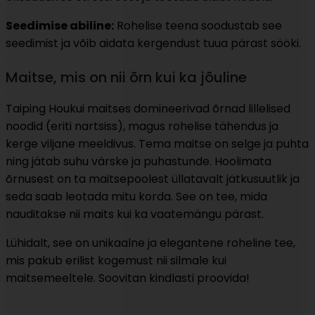
Seedimise abiline:
Rohelise teena soodustab see
seedimist ja võib aidata kergendust tuua pärast sööki.
Maitse, mis on nii õrn kui ka jõuline
Taiping Houkui maitses domineerivad õrnad lillelised
noodid (eriti nartsiss), magus rohelise tähendus ja
kerge viljane meeldivus. Tema maitse on selge ja puhta
ning jätab suhu värske ja puhastunde. Hoolimata
õrnusest on ta maitsepoolest üllatavalt jätkusuutlik ja
seda saab leotada mitu korda. See on tee, mida
nauditakse nii maits kui ka vaatemängu pärast.
Lühidalt, see on unikaalne ja elegantene roheline tee,
mis pakub erilist kogemust nii silmale kui
maitsemeeltele. Soovitan kindlasti proovida!