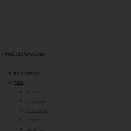
info@teaforyou.ee
KÕIK TOOTED
TEED
Valge tee
Oolong tee
Roheline tee
Must tee
Pu-erh tee