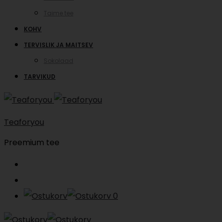
Taime tee
KOHV
TERVISLIK JA MAITSEV
Sokolaad
TARVIKUD
Teaforyou
Preemium tee
Search
Account
0