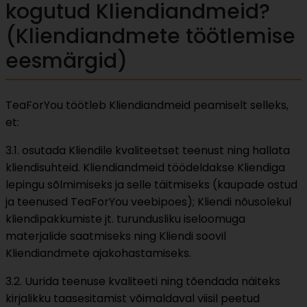
kogutud Kliendiandmeid?
(Kliendiandmete töötlemise
eesmärgid)
TeaForYou töötleb Kliendiandmeid peamiselt selleks,
et:
3.1. osutada Kliendile kvaliteetset teenust ning hallata
kliendisuhteid. Kliendiandmeid töödeldakse Kliendiga
lepingu sõlmimiseks ja selle täitmiseks (kaupade ostud
ja teenused TeaForYou veebipoes); Kliendi nõusolekul
kliendipakkumiste jt. turundusliku iseloomuga
materjalide saatmiseks ning Kliendi soovil
Kliendiandmete ajakohastamiseks.
3.2. Uurida teenuse kvaliteeti ning tõendada näiteks
kirjalikku taasesitamist võimaldaval viisil peetud