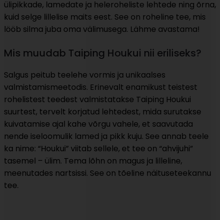
ülipikkade, lamedate ja heleroheliste lehtede ning õrna,
kuid selge lillelise maits eest. See on roheline tee, mis
lööb silma juba oma välimusega. Lähme avastama!
Mis muudab Taiping Houkui nii eriliseks?
Salgus peitub teelehe vormis ja unikaalses
valmistamismeetodis. Erinevalt enamikust teistest
rohelistest teedest valmistatakse Taiping Houkui
suurtest, tervelt korjatud lehtedest, mida surutakse
kuivatamise ajal kahe võrgu vahele, et saavutada
nende iseloomulik lamed ja pikk kuju. See annab teele
ka nime: “Houkui” viitab sellele, et tee on “ahvijuhi”
tasemel – ülim. Tema lõhn on magus ja lilleline,
meenutades nartsissi. See on tõeline näituseteekannu
tee.