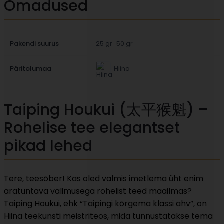
Omadused
Pakendi suurus
25 gr
50 gr
Päritolumaa
Hiina
Taiping Houkui (太平猴魁) –
Rohelise tee elegantset
pikad lehed
Tere, teesõber! Kas oled valmis imetlema üht enim
äratuntava välimusega rohelist teed maailmas?
Taiping Houkui, ehk “Taipingi kõrgema klassi ahv”, on
Hiina teekunsti meistriteos, mida tunnustatakse tema