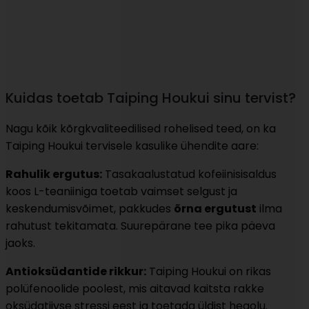
Kuidas toetab Taiping Houkui sinu tervist?
Nagu kõik kõrgkvaliteedilised rohelised teed, on ka
Taiping Houkui tervisele kasulike ühendite aare:
Rahulik ergutus:
Tasakaalustatud kofeiinisisaldus
koos L-teaniiniga toetab vaimset selgust ja
keskendumisvõimet, pakkudes
õrna ergutust
ilma
rahutust tekitamata. Suurepärane tee pika päeva
jaoks.
Antioksüdantide rikkur:
Taiping Houkui on rikas
polüfenoolide poolest, mis aitavad kaitsta rakke
oksüdatiivse stressi eest ja toetada üldist heaolu.