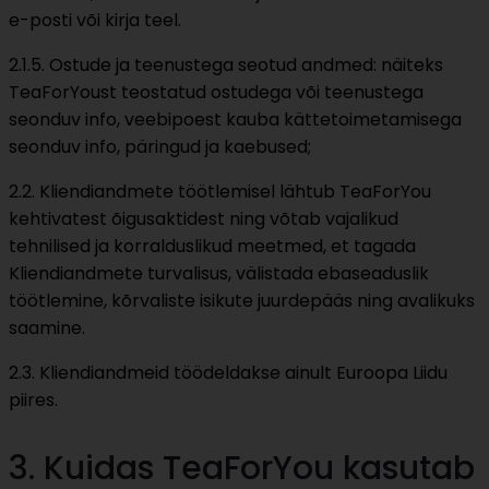
e-posti või kirja teel.
2.1.5. Ostude ja teenustega seotud andmed: näiteks
TeaForYoust teostatud ostudega või teenustega
seonduv info, veebipoest kauba kättetoimetamisega
seonduv info, päringud ja kaebused;
2.2. Kliendiandmete töötlemisel lähtub TeaForYou
kehtivatest õigusaktidest ning võtab vajalikud
tehnilised ja korralduslikud meetmed, et tagada
Kliendiandmete turvalisus, välistada ebaseaduslik
töötlemine, kõrvaliste isikute juurdepääs ning avalikuks
saamine.
2.3. Kliendiandmeid töödeldakse ainult Euroopa Liidu
piires.
3. Kuidas TeaForYou kasutab