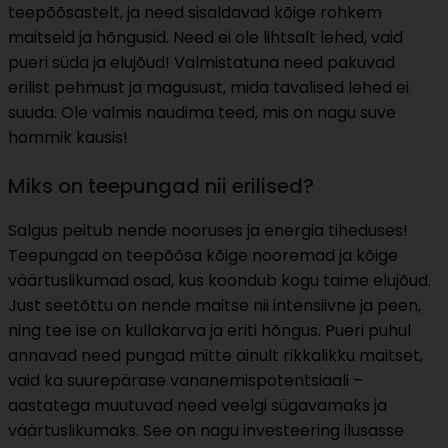
teepõõsastelt, ja need sisaldavad kõige rohkem
maitseid ja hõngusid. Need ei ole lihtsalt lehed, vaid
pueri süda ja elujõud! Valmistatuna need pakuvad
erilist pehmust ja magusust, mida tavalised lehed ei
suuda. Ole valmis naudima teed, mis on nagu suve
hommik kausis!
Miks on teepungad nii erilised?
Salgus peitub nende nooruses ja energia tiheduses!
Teepungad on teepõõsa kõige nooremad ja kõige
väärtuslikumad osad, kus koondub kogu taime elujõud.
Just seetõttu on nende maitse nii intensiivne ja peen,
ning tee ise on kullakarva ja eriti hõngus. Pueri puhul
annavad need pungad mitte ainult rikkalikku maitset,
vaid ka suurepärase vananemispotentsiaali –
aastatega muutuvad need veelgi sügavamaks ja
väärtuslikumaks. See on nagu investeering ilusasse