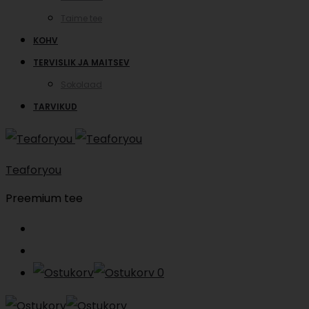
Taime tee
KOHV
TERVISLIK JA MAITSEV
Sokolaad
TARVIKUD
Teaforyou
Preemium tee
Search
Account
0