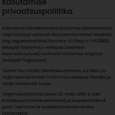
kasutamise
privaatsuspoliitika.
Käesolevad kliendiandmete töötlemise põhimõtted on
välja töötatud vastavalt isikuandmete kaitse reeglitele
ning reguleerivad Rivel Partners OÜ (Reg nr: 14103809,
edaspidi TeaForYou) veebipoe (aadressil
www.teaforyou.ee) andmete töötlemise tingimusi
(edaspidi Tingimused).
TeaForYou töötleb Kliendi isikuandmeid, kui Klient on
registreerinud ennast TeaForYou veebipoe kliendiks ja
ostab veebipoest kaupu.
Tingimused kehtivad alates 25. maist 2018. a, kuid
kohalduvad ka enne eelnimetatud kuupäeva Kliendi
poolt TeaForYou´le avaldatud kliendiandmete
töötlemisele.