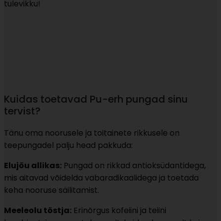
tulevikku!
Kuidas toetavad Pu-erh pungad sinu
tervist?
Tänu oma noorusele ja toitainete rikkusele on
teepungadel palju head pakkuda:
Elujõu allikas:
Pungad on rikkad antioksüdantidega,
mis aitavad võidelda vabaradikaalidega ja toetada
keha nooruse säilitamist.
Meeleolu tõstja:
Erinõrgus kofeiini ja teiini