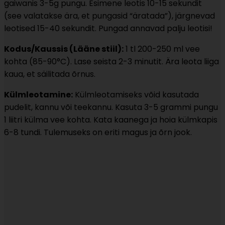
gaiwanis 3-5g pungu. Esimene leotis 10-15 sekundit
(see valatakse ära, et pungasid “äratada”), järgnevad
leotised 15-40 sekundit. Pungad annavad palju leotisi!
Kodus/Kaussis (Lääne stiil):
1 tl 200-250 ml vee
kohta (85-90°C). Lase seista 2-3 minutit. Ära leota liiga
kaua, et säilitada õrnus.
Külmleotamine:
Külmleotamiseks võid kasutada
pudelit, kannu või teekannu. Kasuta 3-5 grammi pungu
1 liitri külma vee kohta. Kata kaanega ja hoia külmkapis
6-8 tundi. Tulemuseks on eriti magus ja õrn jook.