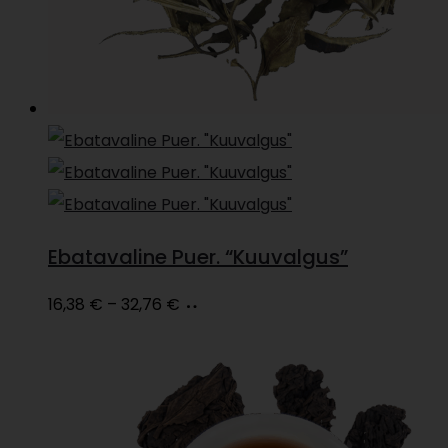
Ebatavaline Puer. “Kuuvalgus”
Price
Vali
This
16,38
€
–
32,76
€
range:
product
16,38 €
has
through
multiple
32,76 €
variants.