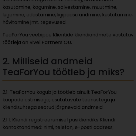
kasutamine, kogumine, salvestamine, muutmine,
lugemine, edastamine, ligipääsu andmine, kustutamine,
hävitamine jmt. tegevused.
TeaForYou veebipoe Klientide kliendiandmete vastutav
töötleja on Rivel Partners OÜ.
2. Milliseid andmeid
TeaForYou töötleb ja miks?
2.1. TeaForYou kogub ja töötleb ainult TeaForYou
kaupade ostmisega, osutatavate teenustega ja
kliendisuhtega seotud järgnevaid andmeid:
2.1.1. Kliendi registreerumisel püsikliendiks Kliendi
kontaktandmed: nimi, telefon, e-posti aadress;