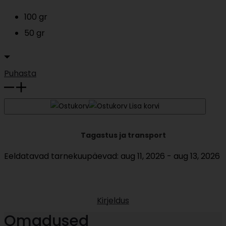
46,00 €
100 gr
50 gr
Puhasta
Teepungad
kogus
Lisa korvi
Tagastus ja transport
Eeldatavad tarnekuupäevad: aug 11, 2026 - aug 13, 2026
Kirjeldus
Omadused