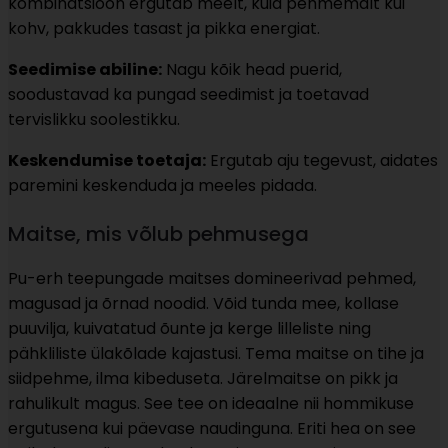
kombinatsioon ergutab meelt, kuid pehmemalt kui
kohv, pakkudes tasast ja pikka energiat.
Seedimise abiline:
Nagu kõik head puerid,
soodustavad ka pungad seedimist ja toetavad
tervislikku soolestikku.
Keskendumise toetaja:
Ergutab aju tegevust, aidates
paremini keskenduda ja meeles pidada.
Maitse, mis võlub pehmusega
Pu-erh teepungade maitses domineerivad pehmed,
magusad ja õrnad noodid. Võid tunda mee, kollase
puuvilja, kuivatatud õunte ja kerge lilleliste ning
pähkliliste ülakõlade kajastusi. Tema maitse on tihe ja
siidpehme, ilma kibeduseta. Järelmaitse on pikk ja
rahulikult magus. See tee on ideaalne nii hommikuse
ergutusena kui päevase naudinguna. Eriti hea on see