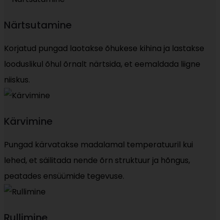
Närtsutamine
Korjatud pungad laotakse õhukese kihina ja lastakse
looduslikul õhul õrnalt närtsida, et eemaldada liigne
niiskus.
Kärvimine
Pungad kärvatakse madalamal temperatuuril kui
lehed, et säilitada nende õrn struktuur ja hõngus,
peatades ensüümide tegevuse.
Rullimine