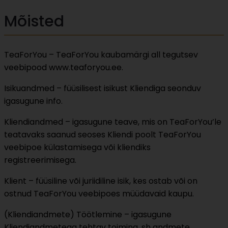
Mõisted
TeaForYou – TeaForYou kaubamärgi all tegutsev
veebipood www.teaforyou.ee.
Isikuandmed – füüsilisest isikust Kliendiga seonduv
igasugune info.
Kliendiandmed – igasugune teave, mis on TeaForYou’le
teatavaks saanud seoses Kliendi poolt TeaForYou
veebipoe külastamisega või kliendiks
registreerimisega.
Klient – füüsiline või juriidiline isik, kes ostab või on
ostnud TeaForYou veebipoes müüdavaid kaupu.
(Kliendiandmete) Töötlemine – igasugune
Kliendiandmetega tehtav toiming, sh andmete