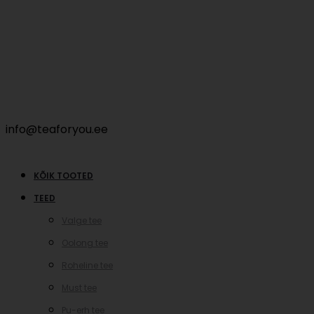
info@teaforyou.ee
KÕIK TOOTED
TEED
Valge tee
Oolong tee
Roheline tee
Must tee
Pu-erh tee