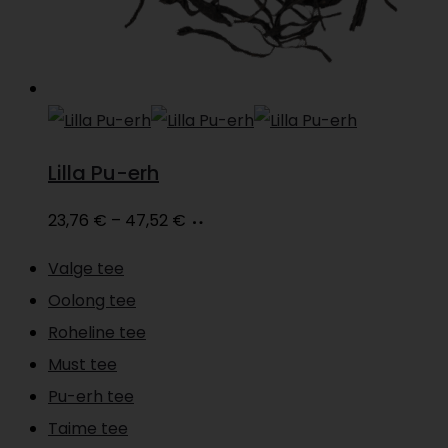
product
page
Lilla Pu-erh
Price
Vali
This
23,76
€
–
47,52
€
range:
product
Valge tee
23,76 €
has
Oolong tee
through
multiple
Roheline tee
47,52 €
variants.
Must tee
The
Pu-erh tee
options
Taime tee
may