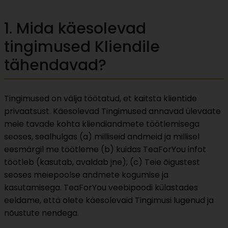
1. Mida käesolevad
tingimused Kliendile
tähendavad?
Tingimused on välja töötatud, et kaitsta klientide
privaatsust. Käesolevad Tingimused annavad ülevaate
meie tavade kohta kliendiandmete töötlemisega
seoses, sealhulgas (a) milliseid andmeid ja millisel
eesmärgil me töötleme (b) kuidas TeaForYou infot
töötleb (kasutab, avaldab jne); (c) Teie õigustest
seoses meiepoolse andmete kogumise ja
kasutamisega. TeaForYou veebipoodi külastades
eeldame, että olete käesolevaid Tingimusi lugenud ja
nõustute nendega.