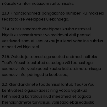
nõusoleku informatsiooni säilitamiseks.
2.1.3. Finantsandmed: pangakonto number, kui makseid
teostatakse veebipoes ülekandega.
2.1.4. Suhtlusandmed: veebipoes kauba ostmisel
kirjalikku taasesitamist võimaldaval viisil peetud
vestlused; samuti TeaForYou ja Kliendi vaheline suhtlus
e-posti või kirja teel.
2.1.5. Ostude ja teenustega seotud andmed: näiteks
TeaForYoust teostatud ostudega või teenustega
seonduv info, veebipoest kauba kättetoimetamisega
seonduv info, päringud ja kaebused;
2.2. Kliendiandmete töötlemisel lähtub TeaForYou
kehtivatest õigusaktidest ning võtab vajalikud
tehnilised ja korralduslikud meetmed, et tagada
Kliendiandmete turvalisus, välistada ebaseaduslik