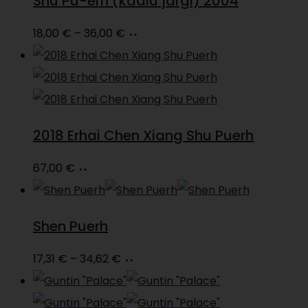
Shu Pu-erh (kaalu järgi) 2004
Price
Vali
This
18,00
€
–
36,00
€
range:
product
18,00 €
has
through
multiple
36,00 €
variants.
2018 Erhai Chen Xiang Shu Puerh
The
options
Loe
67,00
€
may
edasi
be
Shen Puerh
chosen
on
Price
Vali
This
17,31
€
–
34,62
€
the
range:
product
product
17,31 €
has