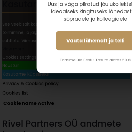
Kasutame küpsiseid!
Uus ja väga piiratud jõulukollekts
Ideaalseks kingituseks lähedast
sõpradele ja kolleegidele
See veebisait kasutab olulisi küpsiseid, et tagada selle õige
toimimine, ja jälgimisküpsiseid, et mõista, kuidas te sellega
Vaata lähemalt ja telli
suhtlete. Viimased seatakse alles pärast nõusoleku saamist.
View more
Cookies settings
Tarnime üle Eesti • Tasuta alates 50 €
Nõustun
Kasutame küpsiseid!
Privacy & Cookies policy
Cookies list
Cookie name
Active
Rivel Partners OÜ andmete