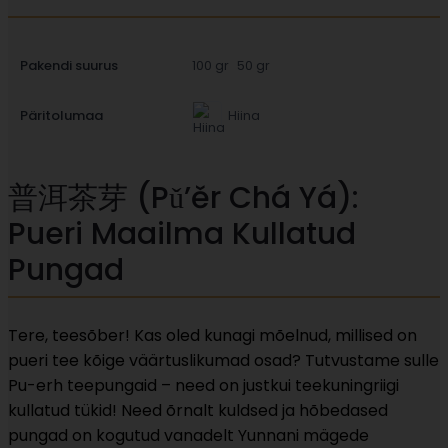
Pakendi suurus
100 gr
50 gr
Päritolumaa
Hiina
普洱茶芽 (Pǔ’ěr Chá Yá):
Pueri Maailma Kullatud
Pungad
Tere, teesõber! Kas oled kunagi mõelnud, millised on
pueri tee kõige väärtuslikumad osad? Tutvustame sulle
Pu-erh teepungaid – need on justkui teekuningriigi
kullatud tükid! Need õrnalt kuldsed ja hõbedased
pungad on kogutud vanadelt Yunnani mägede