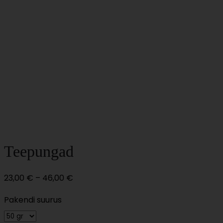
Teepungad
Price
23,00
€
–
46,00
€
range:
Pakendi suurus
23,00 €
through