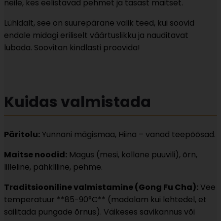
neile, kes eelistavad pehmet ja tasast maitset.
Lühidalt, see on suurepärane valik teed, kui soovid
endale midagi eriliselt väärtuslikku ja nauditavat
lubada. Soovitan kindlasti proovida!
Kuidas valmistada
Päritolu:
Yunnani mägismaa, Hiina – vanad teepõõsad.
Maitse noodid:
Magus (mesi, kollane puuvili), õrn,
lilleline, pähkliline, pehme.
Traditsiooniline valmistamine (Gong Fu Cha):
Vee
temperatuur **85-90°C** (madalam kui lehtedel, et
säilitada pungade õrnus). Väikeses savikannus või