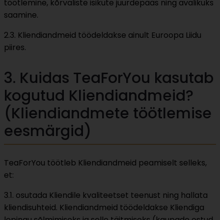
töötlemine, kõrvaliste isikute juurdepääs ning avalikuks
saamine.
2.3. Kliendiandmeid töödeldakse ainult Euroopa Liidu
piires.
3. Kuidas TeaForYou kasutab
kogutud Kliendiandmeid?
(Kliendiandmete töötlemise
eesmärgid)
TeaForYou töötleb Kliendiandmeid peamiselt selleks,
et:
3.1. osutada Kliendile kvaliteetset teenust ning hallata
kliendisuhteid. Kliendiandmeid töödeldakse Kliendiga
lepingu sõlmimiseks ja selle täitmiseks (kaupade ostud