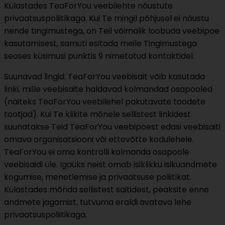
Külastades TeaForYou veebilehte nõustute
privaatsuspoliitikaga. Kui Te mingil põhjusel ei nõustu
nende tingimustega, on Teil võimalik loobuda veebipoe
kasutamisest, samuti esitada meile Tingimustega
seoses küsimusi punktis 9 nimetatud kontaktidel.
Suunavad lingid: TeaForYou veebisait võib kasutada
linki, mille veebisaite haldavad kolmandad osapooled
(näiteks TeaForYou veebilehel pakutavate toodete
tootjad). Kui Te klikite mõnele sellistest linkidest
suunatakse Teid TeaForYou veebipoest edasi veebisaiti
omava organisatsiooni või ettevõtte kodulehele.
TeaForYou ei oma kontrolli kolmanda osapoole
veebisaidi üle. Igaüks neist omab isiklikku isikuandmete
kogumise, menetlemise ja privaatsuse poliitikat.
Külastades mõnda sellistest saitidest, peaksite enne
andmete jagamist, tutvuma eraldi avatava lehe
privaatsuspoliitikaga.