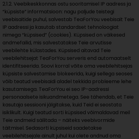
2.1.2. Veebikeskkonnas ostu sooritamisel IP aadress ja
“küpsiste” informatsioon: nagu paljude teistegi
veebisaitide puhul, salvestab TeaForYou veebisait Teie
IP aadressi ja kasutab standardset tehnoloogiat
nimega “küpsised” (cookies). Küpsised on väikesed
andmefailid, mis salvestatakse Teie arvutisse
veebilehte külastades. Küpsised aitavad Teie
veebilehitsejat TeaForYou serveris end automaatselt
identifitseerida. Soovi korral võite oma veebilehitsejas
küpsiste salvestamise blokeerida, kuigi sellega seoses
võib teatud veebisaidi aladel tekkida probleeme lehe
kasutamisega. TeaForYou ei seo IP-aadressi
personaalsete isikuandmetega. See tähendab, et Teie
kasutaja sessiooni jälgitakse, kuid Teid ei seostata
isiklikult. Kuigi teatud sorti küpsised võimaldavad meil
Teie andmeid säilitada – näiteks veebivormide
täitmisel. Sedasorti küpsiseid saadetakse
veebilehitsejale ainult juhul kui olete andnud oma