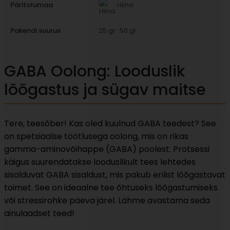
Päritolumaa
Hiina
Pakendi suurus
25 gr
50 gr
GABA Oolong: Looduslik
lõõgastus ja sügav maitse
Tere, teesõber! Kas oled kuulnud GABA teedest? See
on spetsiaalse töötlusega oolong, mis on rikas
gamma-aminovõihappe (GABA) poolest. Protsessi
käigus suurendatakse looduslikult tees lehtedes
sisalduvat GABA sisaldust, mis pakub erilist lõõgastavat
toimet. See on ideaalne tee õhtuseks lõõgastumiseks
või stressirohke päeva järel. Lähme avastama seda
ainulaadset teed!