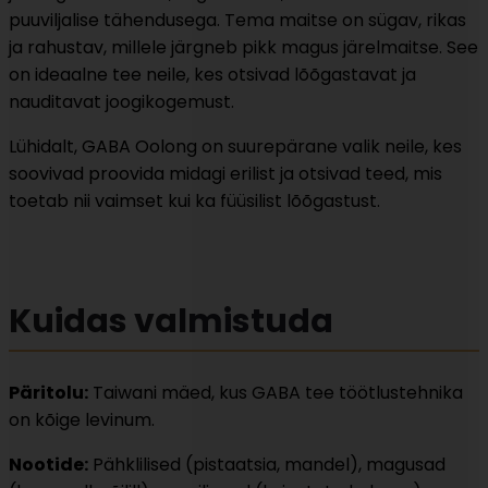
puuviljalise tähendusega. Tema maitse on sügav, rikas
ja rahustav, millele järgneb pikk magus järelmaitse. See
on ideaalne tee neile, kes otsivad lõõgastavat ja
nauditavat joogikogemust.
Lühidalt, GABA Oolong on suurepärane valik neile, kes
soovivad proovida midagi erilist ja otsivad teed, mis
toetab nii vaimset kui ka füüsilist lõõgastust.
Kuidas valmistuda
Päritolu:
Taiwani mäed, kus GABA tee töötlustehnika
on kõige levinum.
Nootide:
Pähklilised (pistaatsia, mandel), magusad