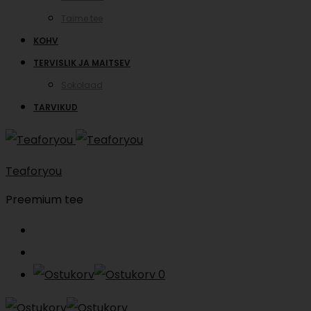
Taime tee
KOHV
TERVISLIK JA MAITSEV
Sokolaad
TARVIKUD
Teaforyou
Preemium tee
Search
Account
0