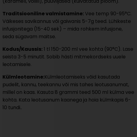
(karamell, võilill), puuviljased (kuivatatud ploom).
Traditsiooniline valmistamine:
Vee temp 90-95°C.
Väikeses savikannus või gaiwanis 5-7g teed. Lühikeste
infusjonitega (15-40 sek) – mida rohkem infusjone,
seda sügavam maitse.
Kodus/Kaussis:
1 tl 150-200 ml vee kohta (90°C). Lase
seista 3-5 minutit. Sobib hästi mitmekordseks uuele
leotamisele.
Külmleotamine:
Külmleotamiseks võid kasutada
pudelit, kannu, teekannu või mis tahes leotusanumat,
millel on kaas. Kasuta 8 grammi teed 500 ml külma vee
kohta. Kata leotusanum kaanega ja hoia külmkapis 6-
10 tundi..