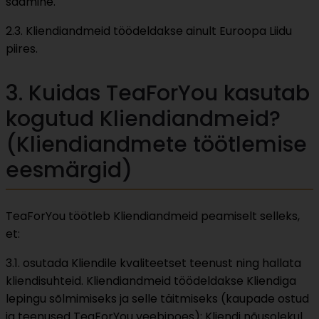
saamine.
2.3. Kliendiandmeid töödeldakse ainult Euroopa Liidu
piires.
3. Kuidas TeaForYou kasutab
kogutud Kliendiandmeid?
(Kliendiandmete töötlemise
eesmärgid)
TeaForYou töötleb Kliendiandmeid peamiselt selleks,
et:
3.1. osutada Kliendile kvaliteetset teenust ning hallata
kliendisuhteid. Kliendiandmeid töödeldakse Kliendiga
lepingu sõlmimiseks ja selle täitmiseks (kaupade ostud
ja teenused TeaForYou veebipoes); Kliendi nõusolekul