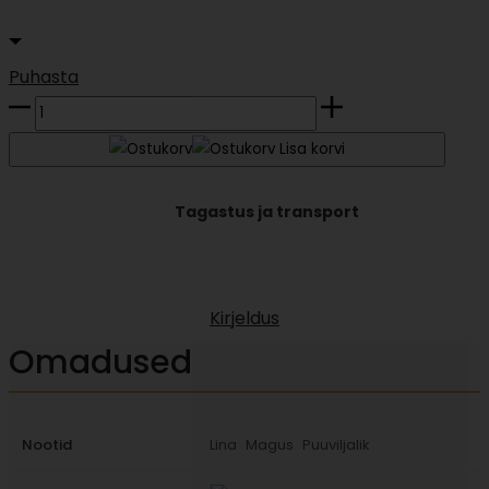
Puhasta
Gaba
kogus
Lisa korvi
Tagastus ja transport
Kirjeldus
Omadused
Nootid
Lina
Magus
Puuviljalik