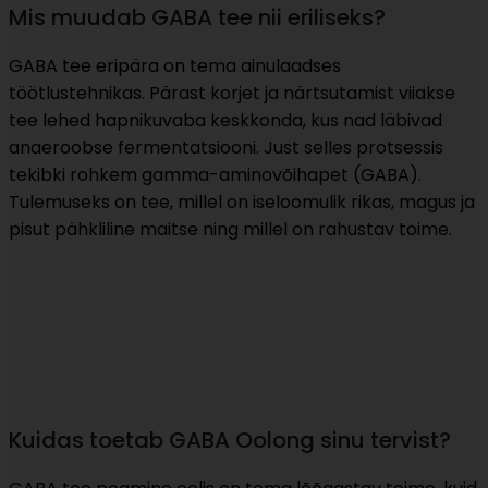
Mis muudab GABA tee nii eriliseks?
GABA tee eripära on tema ainulaadses
töötlustehnikas. Pärast korjet ja närtsutamist viiakse
tee lehed hapnikuvaba keskkonda, kus nad läbivad
anaeroobse fermentatsiooni. Just selles protsessis
tekibki rohkem gamma-aminovõihapet (GABA).
Tulemuseks on tee, millel on iseloomulik rikas, magus ja
pisut pähkliline maitse ning millel on rahustav toime.
Kuidas toetab GABA Oolong sinu tervist?