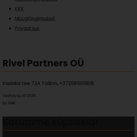
on
KKK
the
Müügitingimused
product
Privaatsus
page
Rivel Partners OÜ
Kadaka tee 72A Tallinn, +37258505818
Teaforyou © 2025
by SMK
Kasutame küpsiseid!