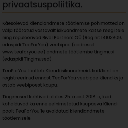
privaatsuspoliitika.
Käesolevad kliendiandmete töötlemise põhimõtted on
välja töötatud vastavalt isikuandmete kaitse reeglitele
ning reguleerivad Rivel Partners OÜ (Reg nr: 14103809,
edaspidi TeaForYou) veebipoe (aadressil
www.teaforyou.ee) andmete töötlemise tingimusi
(edaspidi Tingimused).
TeaForYou töötleb Kliendi isikuandmeid, kui Klient on
registreerinud ennast TeaForYou veebipoe kliendiks ja
ostab veebipoest kaupu.
Tingimused kehtivad alates 25. maist 2018. a, kuid
kohalduvad ka enne eelnimetatud kuupäeva Kliendi
poolt TeaForYou´le avaldatud kliendiandmete
töötlemisele.