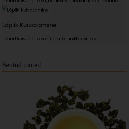
Lehed kuivatatakse, et niiskust sisaldust vähendada.
Lõplik Kuivatamine
Lehed kuivatatakse lõplikuks säilitamiseks.
Seotud tooted