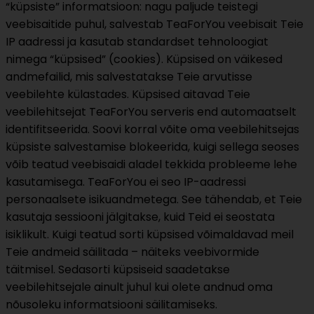
“küpsiste” informatsioon: nagu paljude teistegi
veebisaitide puhul, salvestab TeaForYou veebisait Teie
IP aadressi ja kasutab standardset tehnoloogiat
nimega “küpsised” (cookies). Küpsised on väikesed
andmefailid, mis salvestatakse Teie arvutisse
veebilehte külastades. Küpsised aitavad Teie
veebilehitsejat TeaForYou serveris end automaatselt
identifitseerida. Soovi korral võite oma veebilehitsejas
küpsiste salvestamise blokeerida, kuigi sellega seoses
võib teatud veebisaidi aladel tekkida probleeme lehe
kasutamisega. TeaForYou ei seo IP-aadressi
personaalsete isikuandmetega. See tähendab, et Teie
kasutaja sessiooni jälgitakse, kuid Teid ei seostata
isiklikult. Kuigi teatud sorti küpsised võimaldavad meil
Teie andmeid säilitada – näiteks veebivormide
täitmisel. Sedasorti küpsiseid saadetakse
veebilehitsejale ainult juhul kui olete andnud oma
nõusoleku informatsiooni säilitamiseks.