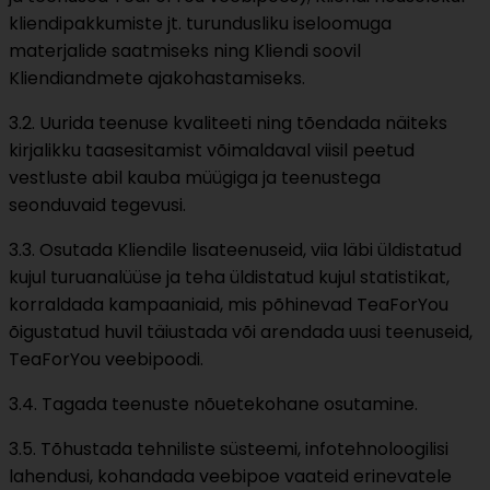
kliendipakkumiste jt. turundusliku iseloomuga
materjalide saatmiseks ning Kliendi soovil
Kliendiandmete ajakohastamiseks.
3.2. Uurida teenuse kvaliteeti ning tõendada näiteks
kirjalikku taasesitamist võimaldaval viisil peetud
vestluste abil kauba müügiga ja teenustega
seonduvaid tegevusi.
3.3. Osutada Kliendile lisateenuseid, viia läbi üldistatud
kujul turuanalüüse ja teha üldistatud kujul statistikat,
korraldada kampaaniaid, mis põhinevad TeaForYou
õigustatud huvil täiustada või arendada uusi teenuseid,
TeaForYou veebipoodi.
3.4. Tagada teenuste nõuetekohane osutamine.
3.5. Tõhustada tehniliste süsteemi, infotehnoloogilisi
lahendusi, kohandada veebipoe vaateid erinevatele