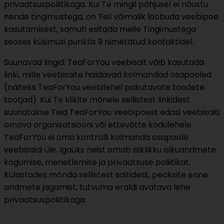
privaatsuspoliitikaga. Kui Te mingil põhjusel ei nõustu
nende tingimustega, on Teil võimalik loobuda veebipoe
kasutamisest, samuti esitada meile Tingimustega
seoses küsimusi punktis 9 nimetatud kontaktidel.
Suunavad lingid: TeaForYou veebisait võib kasutada
linki, mille veebisaite haldavad kolmandad osapooled
(näiteks TeaForYou veebilehel pakutavate toodete
tootjad). Kui Te klikite mõnele sellistest linkidest
suunatakse Teid TeaForYou veebipoest edasi veebisaiti
omava organisatsiooni või ettevõtte kodulehele.
TeaForYou ei oma kontrolli kolmanda osapoole
veebisaidi üle. Igaüks neist omab isiklikku isikuandmete
kogumise, menetlemise ja privaatsuse poliitikat.
Külastades mõnda sellistest saitidest, peaksite enne
andmete jagamist, tutvuma eraldi avatava lehe
privaatsuspoliitikaga.