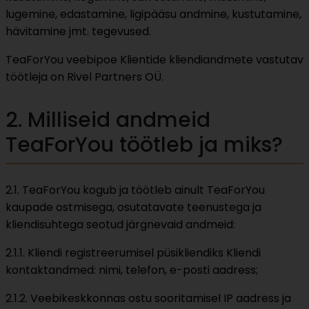
lugemine, edastamine, ligipääsu andmine, kustutamine,
hävitamine jmt. tegevused.
TeaForYou veebipoe Klientide kliendiandmete vastutav
töötleja on Rivel Partners OÜ.
2. Milliseid andmeid
TeaForYou töötleb ja miks?
2.1. TeaForYou kogub ja töötleb ainult TeaForYou
kaupade ostmisega, osutatavate teenustega ja
kliendisuhtega seotud järgnevaid andmeid:
2.1.1. Kliendi registreerumisel püsikliendiks Kliendi
kontaktandmed: nimi, telefon, e-posti aadress;
2.1.2. Veebikeskkonnas ostu sooritamisel IP aadress ja