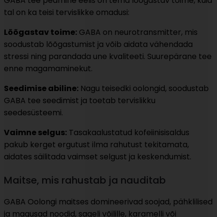
GABA tee peamine eelis on tema lõõgastav toime, kuid
tal on ka teisi tervislikke omadusi:
Lõõgastav toime:
GABA on neurotransmitter, mis
soodustab lõõgastumist ja võib aidata vähendada
stressi ning parandada une kvaliteeti. Suurepärane tee
enne magamaminekut.
Seedimise abiline:
Nagu teisedki oolongid, soodustab
GABA tee seedimist ja toetab tervislikku
seedesüsteemi.
Vaimne selgus:
Tasakaalustatud kofeiinisisaldus
pakub kerget ergutust ilma rahutust tekitamata,
aidates säilitada vaimset selgust ja keskendumist.
Maitse, mis rahustab ja nauditab
GABA Oolongi maitses domineerivad soojad, pähklilised
ja magusad noodid, sageli võilille, karamelli või