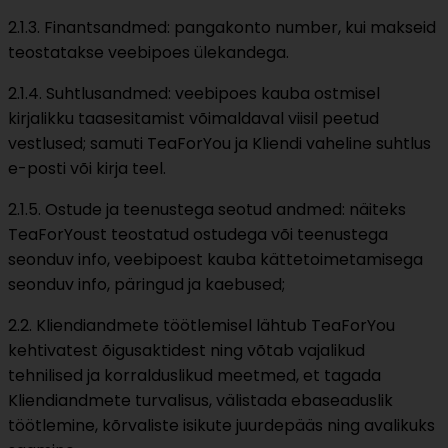
2.1.3. Finantsandmed: pangakonto number, kui makseid
teostatakse veebipoes ülekandega.
2.1.4. Suhtlusandmed: veebipoes kauba ostmisel
kirjalikku taasesitamist võimaldaval viisil peetud
vestlused; samuti TeaForYou ja Kliendi vaheline suhtlus
e-posti või kirja teel.
2.1.5. Ostude ja teenustega seotud andmed: näiteks
TeaForYoust teostatud ostudega või teenustega
seonduv info, veebipoest kauba kättetoimetamisega
seonduv info, päringud ja kaebused;
2.2. Kliendiandmete töötlemisel lähtub TeaForYou
kehtivatest õigusaktidest ning võtab vajalikud
tehnilised ja korralduslikud meetmed, et tagada
Kliendiandmete turvalisus, välistada ebaseaduslik
töötlemine, kõrvaliste isikute juurdepääs ning avalikuks