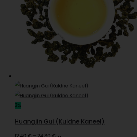
3%
Huangjin Gui (Kuldne Kaneel)
Price
Vali
This
12,40
€
–
24,80
€