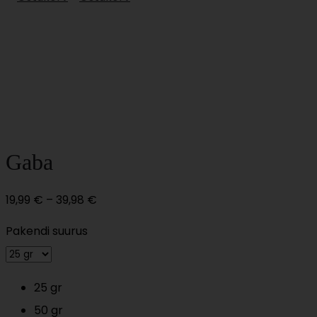
Gaba
Price
19,99
€
–
39,98
€
range:
Pakendi suurus
19,99 €
through
39,98 €
25 gr
50 gr