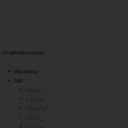
info@teaforyou.ee
KÕIK TOOTED
TEED
Valge tee
Oolong tee
Roheline tee
Must tee
Pu-erh tee