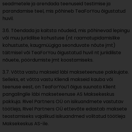
seadmetele ja arendada teenuseid testimise ja
parandamise teel, mis põhineb TeaForYou õigustatud
huvil.
3.6. Tõendada ja kaitsta nõudeid, mis põhinevad lepingu
või muu juriidilise kohustuse (nt raamatupidamislike
kohustuste, kaugmüügiga seonduvate nõute jmt)
täitmisel või TeaForYou õigustatud huvil nt juriidiliste
nõuete, pöördumiste jmt koostamiseks.
3.7. Võtta vastu makseid läbi makseteenuse pakkujate.
Selleks, et võtta vastu Kliendi makseid kauba või
teenuse eest, on TeaForYou’l õigus suunata Klient
pangalingile läbi makseteenuse AS Maksekeskus
pakkuja. Rivel Partners OÜ on isikuandmete vastutav
töötleja, Rivel Partners OÜ ettevõte edastab maksete
teostamiseks vajalikud isikuandmed volitatud töötleja
Maksekeskus AS-ile.