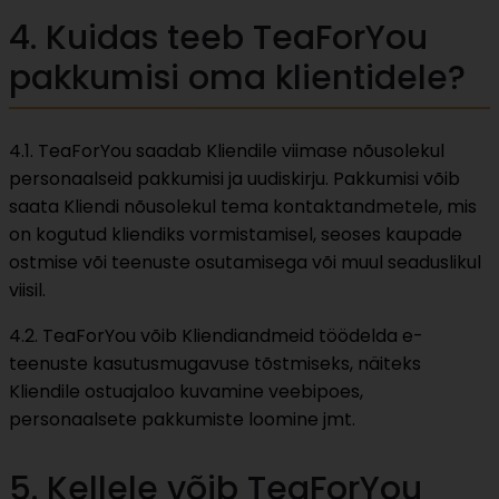
4. Kuidas teeb TeaForYou
pakkumisi oma klientidele?
4.1. TeaForYou saadab Kliendile viimase nõusolekul
personaalseid pakkumisi ja uudiskirju. Pakkumisi võib
saata Kliendi nõusolekul tema kontaktandmetele, mis
on kogutud kliendiks vormistamisel, seoses kaupade
ostmise või teenuste osutamisega või muul seaduslikul
viisil.
4.2. TeaForYou võib Kliendiandmeid töödelda e-
teenuste kasutusmugavuse tõstmiseks, näiteks
Kliendile ostuajaloo kuvamine veebipoes,
personaalsete pakkumiste loomine jmt.
5. Kellele võib TeaForYou