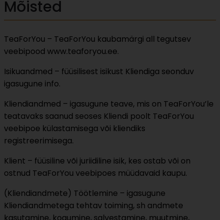
Mõisted
TeaForYou – TeaForYou kaubamärgi all tegutsev
veebipood www.teaforyou.ee.
Isikuandmed – füüsilisest isikust Kliendiga seonduv
igasugune info.
Kliendiandmed – igasugune teave, mis on TeaForYou’le
teatavaks saanud seoses Kliendi poolt TeaForYou
veebipoe külastamisega või kliendiks
registreerimisega.
Klient – füüsiline või juriidiline isik, kes ostab või on
ostnud TeaForYou veebipoes müüdavaid kaupu.
(Kliendiandmete) Töötlemine – igasugune
Kliendiandmetega tehtav toiming, sh andmete
kasutamine, kogumine, salvestamine, muutmine,